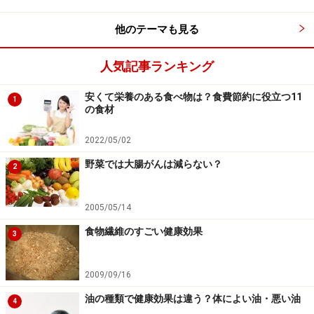
やベーコンなどの加工食品
他のテーマも見る
人気記事ランキング
※記事内容は執筆時点のものです。最新の内容をご確認くださ
い。
※当サイトにおける医師・医療従事者等による情報の提供は、診
安くて栄養のある食べ物は？食費節約に役立つ11
1
断・治療行為ではありません。診断・治療を必要とする方は、適
の食材
切な医療機関での受診をおすすめいたします。記事内容は執筆者
個人の見解によるものであり、全ての方への有効性を保証するも
2022/05/02
のではありません。当サイトで提供する情報に基づいて被ったい
かなる損害についても、当社、各ガイド、その他当社と契約した
野菜では大腸がんは減らない？
情報提供者は一切の責任を負いかねます。
2
免責事項
2005/05/14
次のページへ
1
/
2
食物繊維のすごい健康効果
3
2009/09/16
油の種類で健康効果は違う？体によい油・悪い油
4