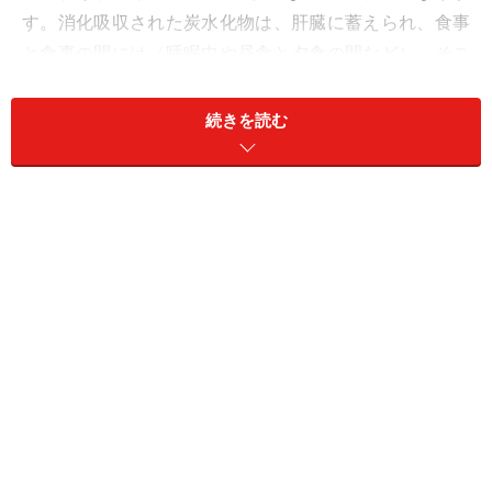
す。消化吸収された炭水化物は、肝臓に蓄えられ、食事
と食事の間には（睡眠中や昼食と夕食の間など）、そこ
から供給されます。食事を抜くと、血液中の糖が少なく
なり、イライラしたり、集中力が欠けたりしてきます。
続きを読む
体だけではなく、心や頭に大切な栄養源なのです。
炭水化物は糖と食物繊維に分類できます。栄養成分の表
示がある場合は、「炭水化物」とだけ書いてあること
も、「糖」・「食物繊維」と書いてあることもありま
す。糖が体と脳のガソリンであるのに対し、食物繊維に
は、満腹感を与えたり、便秘を予防したり、大腸の善玉
菌の環境を整える働きがあります。雑穀米、雑穀パン、
芋など、食物繊維の多い炭水化物を日常的に食べる習慣
をつけることで、単なるガソリンとしての役割だけでな
く、腸の環境改善など、複数の健康効果が期待できま
す。ただし、加工・精製された炭水化物を摂り過ぎる