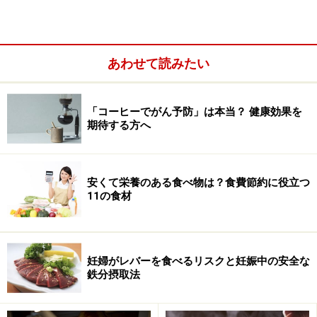
と、体重増加などにつながるので注意が必要です。
あわせて読みたい
「コーヒーでがん予防」は本当？ 健康効果を
期待する方へ
安くて栄養のある食べ物は？食費節約に役立つ
11の食材
妊婦がレバーを食べるリスクと妊娠中の安全な
■炭水化物が多い食品
鉄分摂取法
・適量食べよう：米やパンなどの穀類、麺類、果物、牛
乳・乳製品、豆、芋など