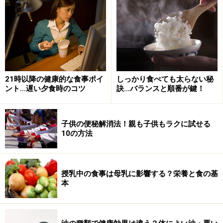
・控えめに：お菓子、清涼飲料水、菓子パン、スナック
菓子
たんぱく質が多い食べ物
21時以降の健康的な食事ポイ
しっかり食べても太らない秘
ント…遅い夕食時のコツ
訣…バランスと順番が鍵！
たんぱく質＝体を作る栄養素
たんぱく質は体を作る栄養素で、体内では古いものと新
子供の便秘解消法！親も子供もラクに試せる
10の方法
しいものが常に入れ替わっています。タンパク質は体の
中で、アミノ酸に分解されます。アミノ酸は、髪、爪、
内臓、筋肉などの主成分でもあり、ホルモンや酵素など
授乳中の食事は母乳に影響する？栄養と食の基
を作るのにも欠かせません。
本
体で作れない必須アミノ酸があるため、食事から摂取す
る必要があります。特に、ホルモンや酵素に使われるア