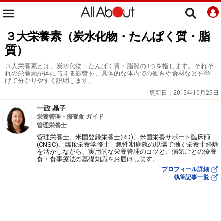
３大栄養素（炭水化物・たんぱく質・脂
質）
３大栄養素とは、炭水化物・たんぱく質・脂質の3つを指します。それぞ
れの栄養素が体に与える影響を、具体的な体内での働きや食材などを挙
げて分かりやすく説明します。
更新日：
2015年10月25日
一政 晶子
栄養管理・療養食 ガイド
管理栄養士
管理栄養士、米国登録栄養士(RD)、米国栄養サポート臨床師
(CNSC)、臨床栄養学修士。急性期病院の現場で働く栄養士経験
を活かしながら、実用的な栄養管理のコツと、病気ごとの療養
食・食事療法の基礎知識をお届けします。
プロフィール詳細
執筆記事一覧