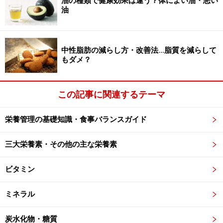
油の種類で健康効果は違う？体によい油・悪い
油
ミノ酸の入れ替わりは速く、常に十分な量のタンパク質
を摂取することが大切です。酵素は体内のあらゆる機能
に欠かせず、ホルモンはそれぞれの器官が上手く機能す
中性脂肪の減らし方・改善法…脂質を減らして
るのに不可欠です。
もダメ？
ダイエットをする人は、カロリーばかりを意識して、肉
この記事に関連するテーマ
や乳製品などたんぱく質が豊富な食品を控える傾向があ
るので、不足しないように注意が必要です。一方、脂身
栄養管理の基礎知識・食事バランスガイド
の多い肉、加工肉、揚げた肉などは、カロリー、塩分、
脂質の過剰摂取で、体重、血圧、血中脂質などに悪影響
三大栄養素・その他の主な栄養素
を与えるので注意が必要です。
ビタミン
■たんぱく質が多い食品
・適量食べよう：魚、脂身の少ない肉、卵、乳製品、
ミネラル
豆・豆製品
炭水化物・糖質
・控えめに：脂身の多い肉、肉や魚を揚げたもの、ハム