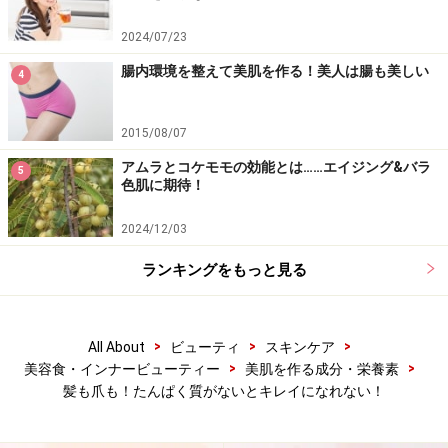
2024/07/23
腸内環境を整えて美肌を作る！美人は腸も美しい
4
2015/08/07
アムラとコケモモの効能とは……エイジング&バラ
5
色肌に期待！
2024/12/03
ランキングをもっと見る
>
>
>
All About
ビューティ
スキンケア
>
>
美容食・インナービューティー
美肌を作る成分・栄養素
髪も爪も！たんぱく質がないとキレイになれない！