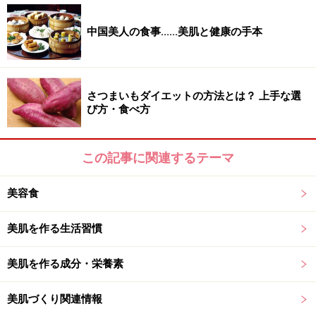
爪の主成分は髪と同じく、ケラチンと呼ばれるたんぱく
中国美人の食事......美肌と健康の手本
質。これは不足していると、爪が欠けやすくなったり、
表面が薄くなってしまいます。
特に女性が好むジェルネイルやスカルプ、マニキュアな
さつまいもダイエットの方法とは？ 上手な選
び方・食べ方
どのオシャレは、爪を傷める原因に。また、食器を洗う
際に使う洗剤や、乾燥などにより、爪もダメージを受け
ています。外見だけでなく内面からのケアも必要です。
この記事に関連するテーマ
美容食
※記事内容は執筆時点のものです。最新の内容をご確認くださ
い。
美肌を作る生活習慣
※個人の体質、また、誤った方法による実践に起因して肌荒れや
不調を引き起こす場合があります。実践の際には、必ず自身の体
質及び健康状態を十分に考慮し、正しい方法で行ってください。
美肌を作る成分・栄養素
また、全ての方への有効性を保証するものではありません。
美肌づくり関連情報
次のページへ