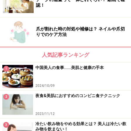
認！
爪が割れた時の対処や補修は？ ネイルや爪切
りでのケア方法
人気記事ランキング
中国美人の食事......美肌と健康の手本
1
2024/10/09
夜食&美肌におすすめのコンビニ食テクニック
2
2023/11/12
冷たい飲み物をやめる効果とは？ 美人は冷たい飲
3
み物を飲まない！