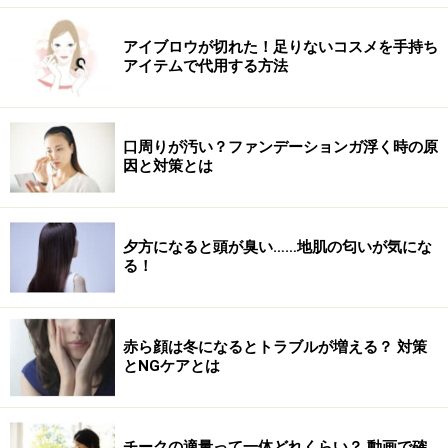
アイブロウが切れた！足りないコスメを手持ち
アイテムで代用する方法
口周りが汚い？ファンデーションガ浮く時の原
因と対策とは
夕方になると頭が臭い……地肌の匂いが気にな
る！
赤ら顔は冬になるとトラブルが増える？ 対策
とNGケアとは
チークの適量って一体どれくらい？ 動画で確