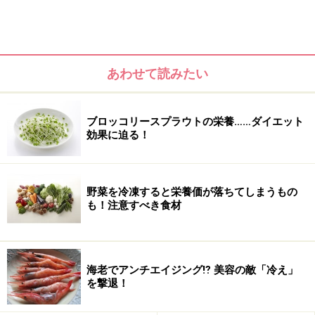
ます。
他にも、女性の場合、貧血症状が悪化したり、ホルモン
バランスが崩れることも。肌荒れや下痢、むくみ、体力
あわせて読みたい
低下などの原因になることもあります。
ブロッコリースプラウトの栄養……ダイエット
ダイエットしてたんぱく質を極端に取らなかったりする
効果に迫る！
と、代謝が落ちてリバウンドしやすい体質になることも
あるので、たんぱく質は出来るだけ意識して摂るように
しましょう。
野菜を冷凍すると栄養価が落ちてしまうもの
も！注意すべき食材
髪にもワカメよりたんぱく質！
海老でアンチエイジング⁉ 美容の敵「冷え」
を撃退！
「髪に良い食べ物＝ワカメ」と思っていませんか？ 確か