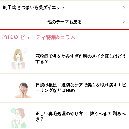
1
/
2
絢子式 さつまいも美ダイエット
他のテーマも見る
ビューティ特集&コラム
花粉症で鼻をかみすぎた時のメイク直しはどう
する？
日焼け後は、適切なケアで美白を取り戻す！ピ
ーリングなどはNG!?
正しい鼻毛処理のやり方……抜くべき？ 剃るべ
き？