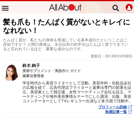
髪も爪も！たんぱく質がないとキレイに
なれない！
たんぱく質が、私たちの身体を形成している基本成分だということはご
存知ですか？ 人間の身体は、水分以外の約半分はたんぱく質でできてい
ると言われているほど、重要な成分なのです。
更新日：
2013年03月08日
鈴木 絢子
美容サプリメント・美肌作り ガイド
薬事法管理者
学生時代から美容ライターとして活動。美容外科・化粧品会社
の広報を経て、広告代理店でライターと薬事法専門の部署を設
立。美容家として独立後、女性マーケティング会社を設立。マ
ーケティングや海外美容事情をテーマにした講演、出版、美容
コメンテーターとしてTVレギュラー出演など多方面で活動中。
プロフィール詳細
執筆記事一覧