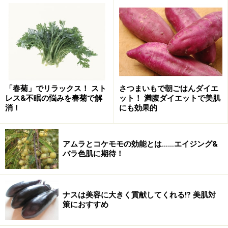
に、ワカメや昆布などの海藻類には、髪のツヤ出し効果
となるヨードや各種ビタミン・ミネラルなどが含まれて
います。
しかし、髪の大半の成分はなんと、ケラチンと呼ばれる
たんぱく質！ たんぱく質には髪のダメージを補修する効
果があるのでオススメです。だからといってたんぱく質
「春菊」でリラックス！ スト
さつまいもで朝ごはんダイエ
レス&不眠の悩みを春菊で解
ット！ 満腹ダイエットで美肌
ばかりを摂るのではなく、バランスの良い食事を一番に
消！
にも効果的
心掛けてください。
アムラとコケモモの効能とは……エイジング&
バラ色肌に期待！
たんぱく質で丈夫な爪作り
ナスは美容に大きく貢献してくれる⁉ 美肌対
策におすすめ
外側だけでなく内側のケアも！