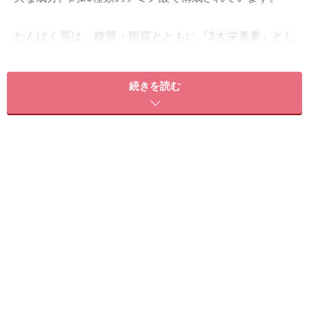
たんぱく質は、糖質・脂質とともに『3大栄養素』とし
て位置付けられており、重要な役割を果たしている成
分。摂取量の目安としては、成人であれば、1日50～60g
続きを読む
摂るようにしましょう。
たんぱく質が不足するとどうなる？
ダイエット中もたんぱく質が重要！
身体にとって重要なたんぱく質。これが不足してしまう
と、寝てもなかなか疲れが取れなかったり、抜け毛が増
えたり、精神障害が起こったり……と様々な弊害が起こり