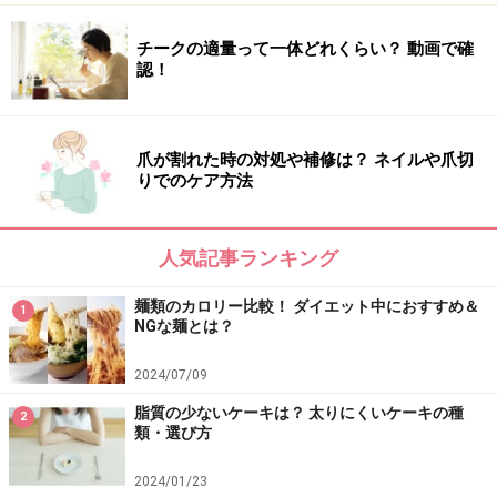
チークの適量って一体どれくらい？ 動画で確
・きなこ（約30g）
認！
→ヨーグルトに混ぜたり、寒天にふりかけ黒蜜を垂らす
とヘルシーなおやつになります。
爪が割れた時の対処や補修は？ ネイルや爪切
りでのケア方法
たんぱく質も摂り過ぎには要注意！
人気記事ランキング
麺類のカロリー比較！ ダイエット中におすすめ＆
1
NGな麺とは？
バランスよく摂り入れましょう
2024/07/09
どんな食ベものも摂り過ぎはNGです。いくら筋肉のもと
脂質の少ないケーキは？ 太りにくいケーキの種
となり脂肪燃焼に役立つとはいえ、当然摂り過ぎれば消
2
類・選び方
費しきれないエネルギーが余ってしまうので、太る原因
になります。
2024/01/23