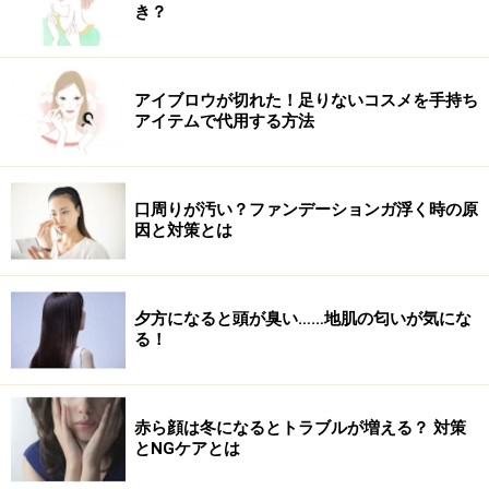
き？
しょう（ヒレ、ささみ、ムネ肉、白身魚など）。こうす
ることで脂質の摂取を抑えることができます。
アイブロウが切れた！足りないコスメを手持ち
■おやつとして
アイテムで代用する方法
・豆乳（3.6g）
・飲むヨーグルト（約3g）
口周りが汚い？ファンデーションガ浮く時の原
因と対策とは
→ドリンクタイプのものは手軽でオススメです。
・ゆで卵（約12g）
夕方になると頭が臭い……地肌の匂いが気にな
→コンビニでも購入できるので、小腹がすいたときに役
る！
立ちます。
・枝豆（約6g）
赤ら顔は冬になるとトラブルが増える？ 対策
→食べるのにひと手間かかり、また食べた殻の量で自分
とNGケアとは
の食べた量が分かるのも◎です。