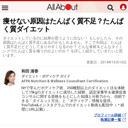
痩せない原因はたんぱく質不足？たんぱ
く質ダイエット
ダイエットしているのに結果が思うように出ない！ もしかしたら、その
原因はたんぱく質不足にあるのかもしれません。そこで今回は、たんぱ
く質不足だとどうして太りやすくなるのか？ どんな食材＆どんなタイミ
ングでたんぱく質を補うのがよいのか？ を詳しく紹介していきたいと思
います。
更新日：
2014年10月10日
和田 清香
ダイエット・ボディケア ガイド
AFPA Nutrition & Wellness Cousultant Certification
NYで学んだボディケア術、350種類以上のダイエット法を体験
して15kgのダイエットに成功した経験、認定栄養学＆健康促進
コンサルに関する資格をもとにした知識と分析力から、信頼で
きる「ダイエット方法」と「ボディケア」情報を提供。
YouTube&インスタグラムでのダイエット動画も配信中（＊経
歴にURL記載）。
プロフィール詳細
執筆記事一覧