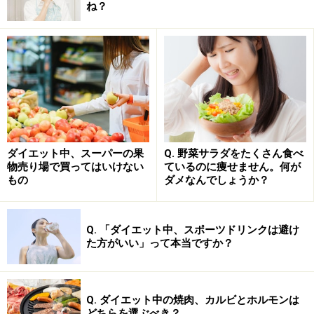
わらなければ）、「筋肉1kgの増加により、1日の基礎代
ね？
謝が13kcal増える」と言えるので、単純計算で1カ月に約
390kcal、1年で約4680kcalとちりも積もれば……ではない
でしょうか。
また、美しい姿勢や歪みのないボディラインをキープで
きるのも筋肉があってこそ。たんぱく質が不足し筋肉量
が減少すると、痩せにくいだけでなく、ボディラインを
ダイエット中、スーパーの果
Q. 野菜サラダをたくさん食べ
崩す原因にもなります。
物売り場で買ってはいけない
ているのに痩せません。何が
もの
ダメなんでしょうか？
その他、たんぱく質不足は集中力の低下を招き、イライ
ラするなどストレスの原因にも。ストレスはダイエット
Q. 「ダイエット中、スポーツドリンクは避け
の大敵なので、ダイエット中にありがちな挫折や暴飲暴
た方がいい」って本当ですか？
食を防ぐためにも、たんぱく質不足には気をつける必要
があるのです。
Q. ダイエット中の焼肉、カルビとホルモンは
どちらを選ぶべき？