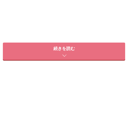
続きを読む
今回は、ダイエット中に賢くたんぱく質を摂る方法を紹
介したいと思います。
たんぱく質が不足すると痩せにくくなる理
由
たんぱく質は体を作るうえで欠かせない三大栄養素の1
つであり、筋肉を作り、維持するのに欠かせない栄養素
でもあります。