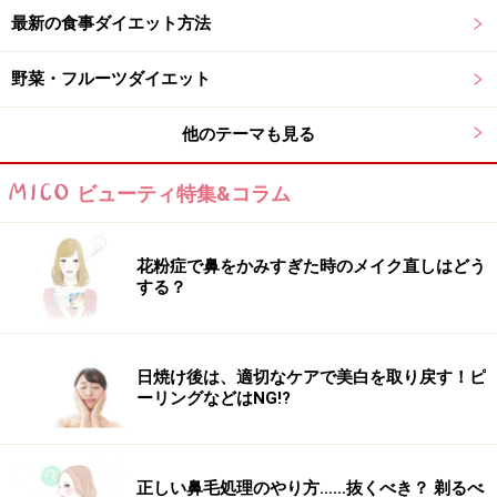
最新の食事ダイエット方法
・豆腐（16.5g）
野菜・フルーツダイエット
→アレンジが豊富なので、肉や魚の代わりにカサ増しと
して使ったり、体を冷やさないように湯豆腐にしたりす
他のテーマも見る
るのも◎です。
ビューティ特集&コラム
・カッテージチーズ（約12g）
→100g約100kcalとカロリーが低いのも嬉しい点。その
花粉症で鼻をかみすぎた時のメイク直しはどう
まま食べるのもOKですし、サラダに加えるのもよいでし
する？
ょう。
・ミックビーンズ（約30g）
日焼け後は、適切なケアで美白を取り戻す！ピ
→サラダ、スクランブルエッグなどに混ぜるのがオスス
ーリングなどはNG!?
メです。
・肉や魚であれば、脂肪分の少ない部位や種類を選びま
正しい鼻毛処理のやり方……抜くべき？ 剃るべ