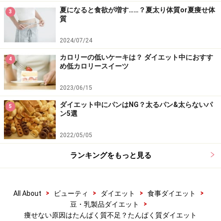
夏になると食欲が増す……？夏太り体質or夏痩せ体
3
1日のたんぱく質の摂取量は、だいたい体重1kgあたり約
質
1gが目安と言われています（アスリートなど運動量が多
2024/07/24
い人は異なる）。また、
日本人の食事摂取基準（厚生労
カロリーの低いケーキは？ ダイエット中におすす
働省）
によれば、
一日あたりの平均必要量は、成人男性
4
め低カロリースイーツ
で60グラム、成人女性で50グラム
ということです（妊娠
中の方、子どもなどでは必要な摂取量が異なる）。
2023/06/15
ダイエット中にパンはNG？太るパン&太らないパ
5
ン5選
また、肉類ばかりでたんぱく質を摂取すると、同時にた
くさんの脂質を摂ることにもなりやすいので、豆類など
2022/05/05
で補うなど、おすすめの食材をバランスよく上手に摂取
ランキングをもっと見る
することがダイエットをする上で重要です。
ダイエッターにとってたんぱく質の摂取は不可欠！ さら
>
>
>
>
All About
ビューティ
ダイエット
食事ダイエット
に、若々しい肌や髪を保つためにもたんぱく質は重要で
>
豆・乳製品ダイエット
す。
痩せない原因はたんぱく質不足？たんぱく質ダイエット