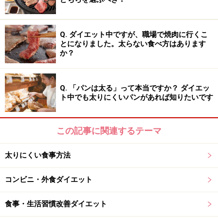
ダイエット中のオススメたんぱく質食品と
は？
Q. ダイエット中ですが、職場で焼肉に行くこ
とになりました。太らない食べ方はあります
か？
植物性のたんぱく質、大豆製品はヘルシーで◎
Q. 「パンは太る」って本当ですか？ ダイエッ
ダイエット中に手軽＆ヘルシーにたんぱく質が摂れる食
ト中でも太りにくいパンがあれば知りたいです
品を紹介します。
※以下は100g中のたんぱく質含有量を表記しています。
この記事に関連するテーマ
■食事としておすすめのたんぱく質
太りにくい食事方法
・納豆（約16g）
コンビニ・外食ダイエット
→食事メニューに一品加えることで腹持ちもよくなりま
す。キュウリ、トマト、アボカドを混ぜてつくる納豆サ
食事・生活習慣改善ダイエット
ラダもオススメです。