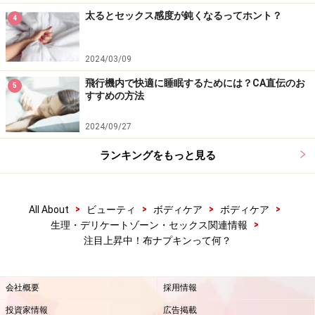
太るとセックス感度が鈍くなるってホント？
4
2024/03/09
飛行機内で快適に睡眠するためには？CA直伝のお
5
すすめの方法
2024/09/27
ランキングをもっと見る
>
>
>
>
All About
ビューティ
ボディケア
ボディケア
>
生理・デリケートゾーン・セックス関連情報
注目上昇中！布ナプキンって何？
会社概要
採用情報
投資家情報
広告掲載