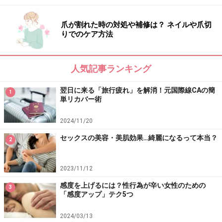
爪が割れた時の対処や補修は？ ネイルや爪切
りでのケア方法
人気記事ランキング
翌日に来る「旅行疲れ」を解消！元国際線CAの簡
1
単リカバー術
2024/11/20
セックスの美容・美肌効果…綺麗になるって本当？
2
2023/11/12
感度を上げるには？性行為が辛い女性のための
3
「感度アップ」テク5つ
2024/03/13