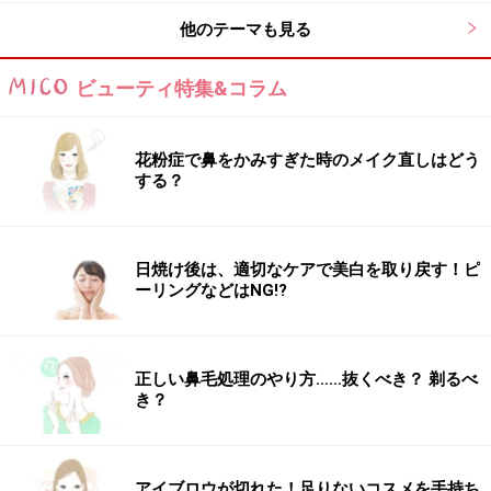
次のページへ
1
/
2
他のテーマも見る
ビューティ特集&コラム
花粉症で鼻をかみすぎた時のメイク直しはどう
する？
日焼け後は、適切なケアで美白を取り戻す！ピ
ーリングなどはNG!?
正しい鼻毛処理のやり方……抜くべき？ 剃るべ
き？
アイブロウが切れた！足りないコスメを手持ち