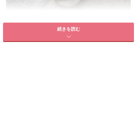
続きを読む
ライナーＳ＆パッド（防水布入り）￥2,500／レメディガー
デン 肌表面ではなくて、裏面生地、内部吸収生地、縫い糸
に至るまでオーガニックコットンを使用！