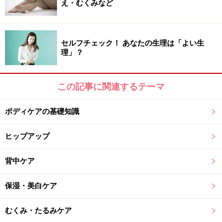
え・むくみなど
ています。新しいメーカーさんも徐々に増えてきて、現
在店頭で取り扱っているメーカーは50ブランドにもなり
ました」（田上さん）。また、布ナプキンを取り扱いた
セルフチェック！ あなたの生理は「よい生
い、というサロンさんやヨガスタジオ、カフェなども増
理」？
えてきたとか。これまでは、なかなか布ナプキンを手に
とって買えるという場所がなかったので、嬉しいことで
この記事に関連するテーマ
すね！
ボディケアの基礎知識
次は、布ナプキンのメリット・デメリットについて＞＞
ヒップアップ
※記事内容は執筆時点のものです。最新の内容をご確認くださ
背中ケア
い。
※個人の体質、また、誤った方法による実践に起因して肌荒れや
不調を引き起こす場合があります。実践の際には、必ず自身の体
保湿・美白ケア
質及び健康状態を十分に考慮し、正しい方法で行ってください。
また、全ての方への有効性を保証するものではありません。
むくみ・たるみケア