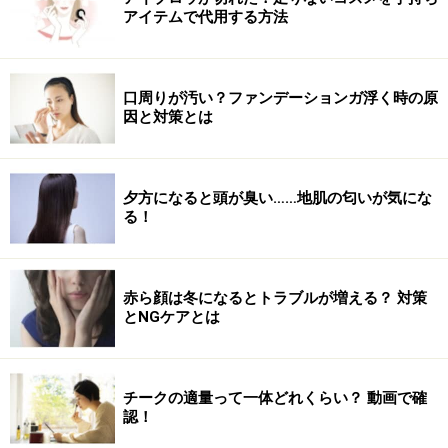
アイテムで代用する方法
口周りが汚い？ファンデーションガ浮く時の原
因と対策とは
夕方になると頭が臭い……地肌の匂いが気にな
る！
赤ら顔は冬になるとトラブルが増える？ 対策
とNGケアとは
チークの適量って一体どれくらい？ 動画で確
認！