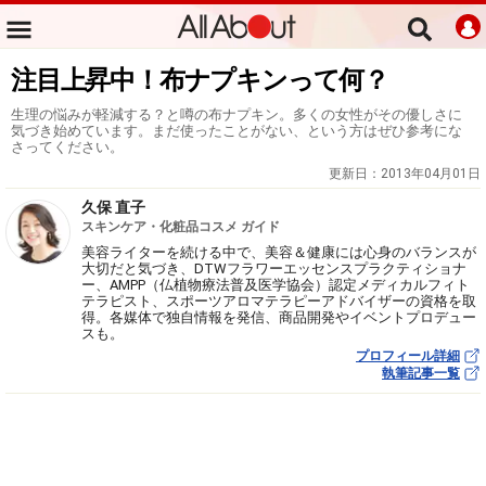
注目上昇中！布ナプキンって何？
生理の悩みが軽減する？と噂の布ナプキン。多くの女性がその優しさに
気づき始めています。まだ使ったことがない、という方はぜひ参考にな
さってください。
更新日：
2013年04月01日
久保 直子
スキンケア・化粧品コスメ ガイド
美容ライターを続ける中で、美容＆健康には心身のバランスが
大切だと気づき、DTWフラワーエッセンスプラクティショナ
ー、AMPP（仏植物療法普及医学協会）認定メディカルフィト
テラピスト、スポーツアロマテラピーアドバイザーの資格を取
得。各媒体で独自情報を発信、商品開発やイベントプロデュー
スも。
プロフィール詳細
執筆記事一覧