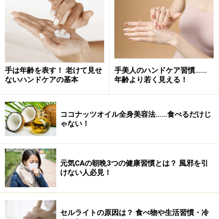
手は年齢を表す！ 老けて見せ
手美人のハンドケア習慣……
ないハンドケアの基本
年齢より若く見える！
ココナッツオイル全身美容法……食べるだけじ
ゃない！
昔はというと、白いネル生地のハンカチタイプのものば
かりでしたが、現在では裡面の柄生地だけでなく、肌面
元気CAの朝晩3つの健康習慣とは？ 風邪を引
けない人必見！
にも草木染めを施したものやリネンやシルクなど、様々
な素材を使っているのだそう。
セルライトの原因は？ 食べ物や生活習慣・冷
「うちで扱っている肌面の生地の種類だけでも10を超え