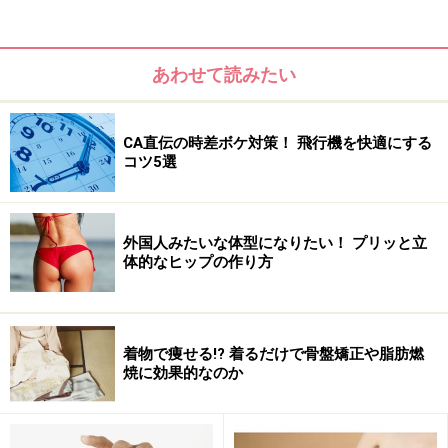
今注目されている「布ナプキン」は、その名のとおり布
でできたナプキンのこと。生理やおりものがある時など
あわせて読みたい
に使われる、紙ナプキンと同じ役割を持っています。化
学物質を使っていないことから、膣への影響も少なく、
CA直伝の時差ボケ対策！ 飛行機を快適にする
肌にも優しい、と女性の間でも人気です。
コツ5選
「生理の悩みトップ3に入るのがデリケートゾーンのか
ゆみやかぶれ。より肌に刺激が少なく、安心して使える
外国人みたいな体型になりたい！ プリッと立
体的なヒップの作り方
布ナプキン……特にオーガニック繊維を使ったものはおす
すめです。生まれたての赤ちゃんから使用できるほどに
ふんわりと優しい肌触りで、かぶれやかゆみなどの悩み
も軽減していきます」そうお話してくれたのは、布ナプ
着物で痩せる!? 着るだけで骨盤矯正や脂肪燃
焼に効果的なのか
キンの専門店、レメディガーデンのオーナー、田上玲子
さん。