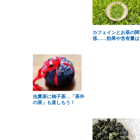
カフェインとお茶の関
係……効果や含有量は
虫糞茶に柚子茶…「茶外
の茶」も楽しもう！