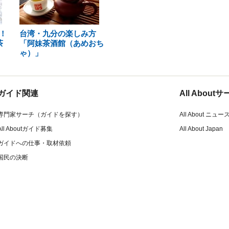
！
台湾・九分の楽しみ方
茶
「阿妹茶酒館（あめおち
ゃ）」
ガイド関連
All Abou
専門家サーチ（ガイドを探す）
All About ニュー
All Aboutガイド募集
All About Japan
ガイドへの仕事・取材依頼
国民の決断