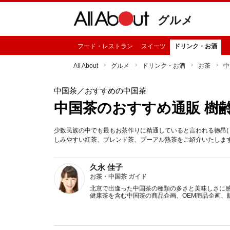
グルメ
フード・レストラン
スイーツ
ドリンク・お酒
All About
グルメ
ドリンク・お酒
お茶
中
中国茶
／おすすめの中国茶
中国茶のおすすめ通販 樹齢
少数民族の中でも最もお茶作りに精通していると言われる徳昂(
しみやすい紅茶、ブレンド茶、プーアル熟茶をご紹介いたしま
久永 佳子
お茶・中国茶 ガイド
北京で出逢った中国茶の種類の多さと美味しさに
健康茶を含む中国茶の商品企画、OEM商品企画、