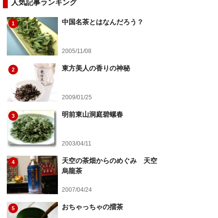
人気記事ランキング
中国名茶とはなんだろう？
1
2005/11/08
東方美人の香りの神秘
2
2009/01/25
明前東山洞庭碧螺春
3
2003/04/11
天空の茶畑からのめぐみ 天空
4
烏龍茶
2007/04/24
おちゃっちゃの擂茶
5