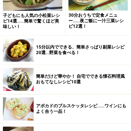
30分おうちで定食メニュ
子どもにも人気の小松菜レシ
ー……夜ご飯に一汁三菜レシ
ピ14選……簡単で驚くほど美
ピ12選！
味しい！
15分以内でできる、簡単さっぱり副菜レシピ
20選…野菜を食べる！
簡単だけど華やか！ 自宅でできる懐石料理風
おもてなしレシピ10選
アボカドのブルスケッタレシピ……ワインにも
よく合う一品！