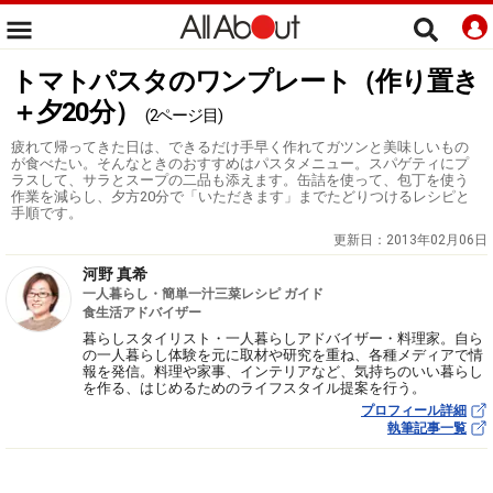
トマトパスタのワンプレート（作り置き
＋夕20分）
(2ページ目)
疲れて帰ってきた日は、できるだけ手早く作れてガツンと美味しいもの
が食べたい。そんなときのおすすめはパスタメニュー。スパゲティにプ
ラスして、サラとスープの二品も添えます。缶詰を使って、包丁を使う
作業を減らし、夕方20分で「いただきます」までたどりつけるレシピと
手順です。
更新日：
2013年02月06日
河野 真希
一人暮らし・簡単一汁三菜レシピ ガイド
食生活アドバイザー
暮らしスタイリスト・一人暮らしアドバイザー・料理家。自ら
の一人暮らし体験を元に取材や研究を重ね、各種メディアで情
報を発信。料理や家事、インテリアなど、気持ちのいい暮らし
を作る、はじめるためのライフスタイル提案を行う。
プロフィール詳細
執筆記事一覧