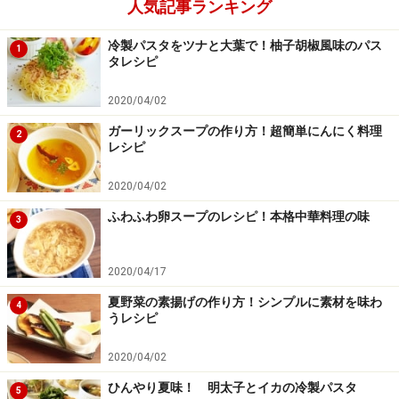
人気記事ランキング
冷製パスタをツナと大葉で！柚子胡椒風味のパス
1
タレシピ
2020/04/02
ガーリックスープの作り方！超簡単にんにく料理
2
レシピ
2020/04/02
ふわふわ卵スープのレシピ！本格中華料理の味
3
2020/04/17
夏野菜の素揚げの作り方！シンプルに素材を味わ
4
うレシピ
2020/04/02
ひんやり夏味！ 明太子とイカの冷製パスタ
5