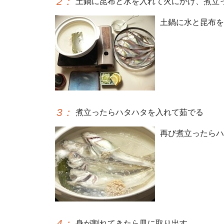
2
：
土鍋に昆布と水を入れて火にかけ、煮立
土鍋に水と昆布を
3
：
煮立ったらハタハタを入れて茹でる
再び煮立ったらハ
4
：
身が割れてきたら皿に取り出す