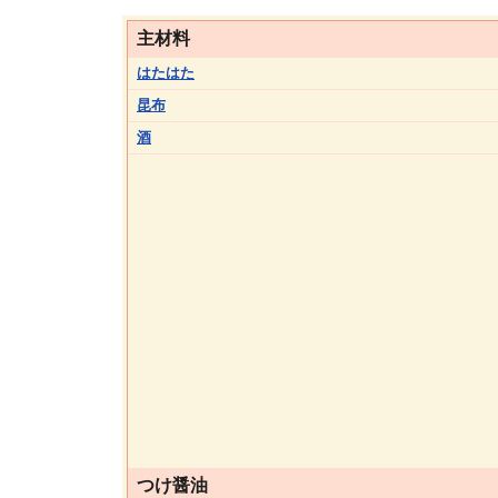
主材料
はたはた
昆布
酒
つけ醤油