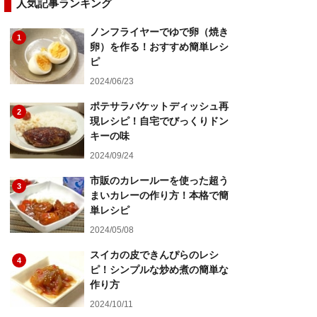
人気記事ランキング
ノンフライヤーでゆで卵（焼き
1
卵）を作る！おすすめ簡単レシ
ピ
2024/06/23
ポテサラパケットディッシュ再
2
現レシピ！自宅でびっくりドン
キーの味
2024/09/24
市販のカレールーを使った超う
3
まいカレーの作り方！本格で簡
単レシピ
2024/05/08
スイカの皮できんぴらのレシ
4
ピ！シンプルな炒め煮の簡単な
作り方
2024/10/11