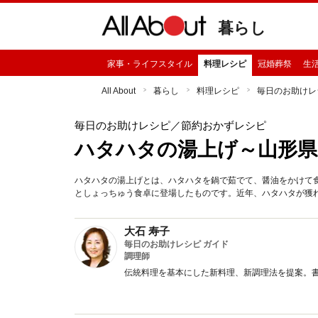
暮らし
家事・ライフスタイル
料理レシピ
冠婚葬祭
生
All About
暮らし
料理レシピ
毎日のお助けレ
毎日のお助けレシピ
／節約おかずレシピ
ハタハタの湯上げ～山形県
ハタハタの湯上げとは、ハタハタを鍋で茹でて、醤油をかけて
としょっちゅう食卓に登場したものです。近年、ハタハタが獲
大石 寿子
毎日のお助けレシピ ガイド
調理師
伝統料理を基本にした新料理、新調理法を提案。