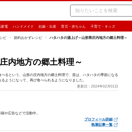
活家電
ハンドメイド
妊娠・出産
育児・赤ちゃん
子育て・キッズ
シピ
節約おかずレシピ
ハタハタの湯上げ～山形県庄内地方の郷土料理～
庄内地方の郷土料理～
食べるという、山形の庄内地方の郷土料理で、昔は、ハタハタの季節になる
れるようになって、再び食べられるようになりました。
更新日：2024年02月01日
書籍や広告などで活動中。
プロフィール詳細
執筆記事一覧