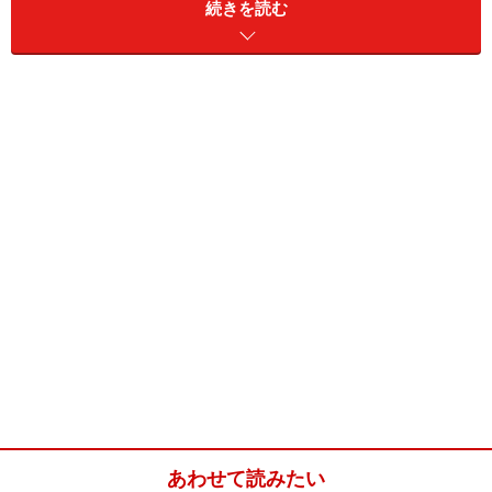
続きを読む
レモンクリームのリングイネ(レモンクリー
ムのリングイネ)
■
レモンクリームのリングイネ
リングイネ
180g
レモン
大1個
生クリーム
大さじ2杯
パルメザンチーズ
大さじ2杯
無塩バター
10g
あわせて読みたい