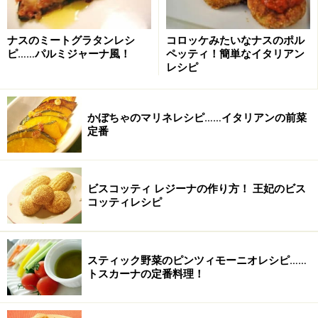
ます。
ナスのミートグラタンレシ
コロッケみたいなナスのポル
レモンクリームのリングイネの作り方・手
ピ……パルミジャーナ風！
ペッティ！簡単なイタリアン
レシピ
順
■
レモンクリームのリングイネ
かぼちゃのマリネレシピ……イタリアンの前菜
バターを煮とかし、すりおろしたレモンの皮を入れ
定番
1
る。
手鍋にバターを煮とかし、すりおろしたレモンの皮を入
ビスコッティ レジーナの作り方！ 王妃のビス
れて火を止める。
コッティレシピ
スティック野菜のピンツィモーニオレシピ……
トスカーナの定番料理！