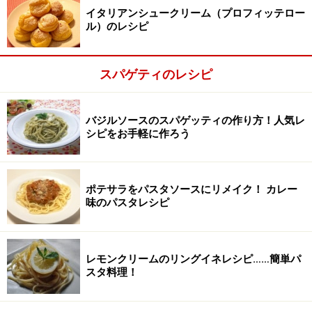
イタリアンシュークリーム（プロフィッテロー
ル）のレシピ
スパゲティのレシピ
バジルソースのスパゲッティの作り方！人気レ
シピをお手軽に作ろう
ポテサラをパスタソースにリメイク！ カレー
味のパスタレシピ
リングイネを茹でる。
2
たっぷり目の湯に塩（分量外）をして、アルデンテにリ
レモンクリームのリングイネレシピ……簡単パ
ングイネを茹で上げ、パスタのゆで汁大さじ2杯分、エ
スタ料理！
キストラバージンオリーブオイル、生クリーム、レモン
汁大さじ1杯、すりおろしたパルメザンチーズを入れよ