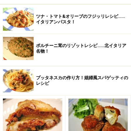
エクストラバージンオリー
大さじ2杯
ブオイル
ツナ・トマト&オリーブのフジッリレシピ……
ミントの葉
2-3枚
イタリアンパスタ！
ブラックペッパー
適量
ポルチーニ茸のリゾットレシピ……北イタリア
名物！
プッタネスカの作り方！娼婦風スパゲッティの
レシピ
レモンの皮を使用するので、無農薬タイプをオススメし