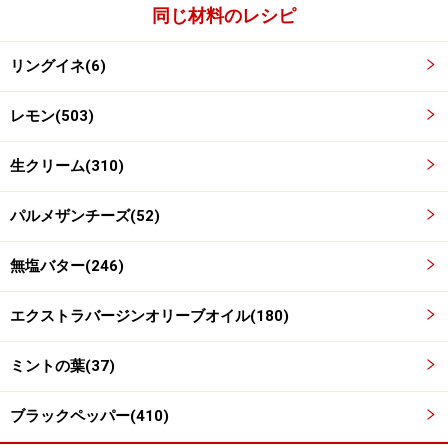
同じ材料のレシピ
リングイネ(6)
ワンポイントアドバイス
レモン(503)
生クリームを少し使いますが、生クリームなしでもおい
生クリーム(310)
しくいただけます。その際、オリーブオイルの量を少し
多めに加えて、パスタがダマにならないように気をつけ
パルメザンチーズ(52)
ます。
無塩バター(246)
※記事内容は執筆時点のものです。最新の内容をご確認くださ
い。
エクストラバージンオリーブオイル(180)
※衛生面および保存状態に起因して食中毒や体調不良を引き起こ
す場合があります。必ず清潔な状態で、正しい方法で行い、なる
べく早めにお召し上がりください。また、持ち運びの際は保存方
ミントの葉(37)
法に注意してください。
ブラックペッパー(410)
【編集部おすすめの購入サイト】