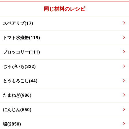
同じ材料のレシピ
スペアリブ(17)
食材を入れる
3
トマト水煮缶(119)
ダッチオーブンにタマネギ、ジャガイモ、ニンジンを敷
ブロッコリー(111)
いて、その上にスペアリブを載せる。トマトカット缶を
投入し、食材がヒタヒタに浸かる程度水を入れる。
じゃがいも(322)
とうもろこし(44)
たまねぎ(986)
にんじん(550)
塩(2850)