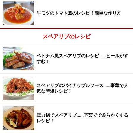
牛モツのトマト煮のレシピ！簡単な作り方
スペアリブのレシピ
ベトナム風スペアリブのレシピ……ビールがす
すむ！
スペアリブのパイナップルソース……豪華で人
気な時短レシピ！
圧力鍋でスペアリブ……下茹でで柔らかくする
下ごしらえする
2
レシピ！
スペアリブは、大きくても長辺10cmぐらいの大きさに切