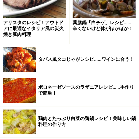
アリスタのレシピ！アウトド
薬膳鍋「白チゲ」レシピ……
アに最適なイタリア風の炭火
辛くないけど体がほかほか！
※ダッチオーブンが必要。撮影に使用したのは10インチ
焼き豚肉料理
野菜とスペアリブの煮込み の作り方・手順
タパス風タコじゃがレシピ……ワインに合う！
■
作り方
野菜を切る
1
まず野菜を一口大に切る。トウモロコシは生のまま、ブ
ボロネーゼソースのラザニアレシピ……手作り
ロッコリーは軽く水で洗い、ジャガイモ、タマネギ、ニ
で簡単！
ンジンは皮むきした後に切る。ダッチオーブンは芯まで
しっかり火が通るので、細かく切らない方が良い。
鶏肉とたっぷり白菜の鶏鍋レシピ！美味しい鍋
料理の作り方