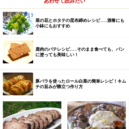
あわせて読みたい
じゃがいも
3個
とうもろこし
生1本
菜の花とホタテの昆布締めレシピ……酒肴にも
小鉢にもおすすめ
たまねぎ
1個
にんじん
1本
鹿肉のパテレシピ……そのまま食べても、パン
塩
少々
に塗っても美味しい！
こしょう
少々
豚バラを使ったロール白菜の簡単レシピ！キム
チの旨みが際立つ作り方