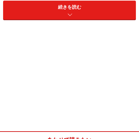
続きを読む
薀蓄が溢れ出しそうな鍋の構造とは打って変わり、調理
手順は、食材を鍋に放り込んで火をつけるだけと、びっ
くりするほど簡単。それでいて、肉と野菜の旨味がしっ
かりと封じ込められ、煮込めば煮込むほど、スペアリブ
は柔らかくジューシーになる。
野菜とスペアリブの煮込み (2人分)
■
スペアリブの煮込み
スペアリブ
（あばら骨付き）300g
トマト水煮缶
（カットトマト）1缶
ブロッコリー
1房