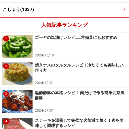
こしょう(1027)
人気記事ランキング
ゴーヤの塩漬けレシピ……常備菜にもおすすめ
1
2024/10/18
焼きナスのタルタルレシピ！冷たくても美味しい
2
作り方
煮込む
4
2024/10/21
最初は強火にかけ、沸騰したら弱火にする。肉が柔らか
黒酢酢豚の本格レシピ！ 肉だけで作る簡単北京風
くなるまで約1時間半じっくりと煮込む。頃合いを見
3
酢豚
て、ブロッコリーと生トウモロコシを投入。
2024/07/01
ステーキを湯煎して完璧な火加減で焼く！肉を美
4
味しく調理するレシピ