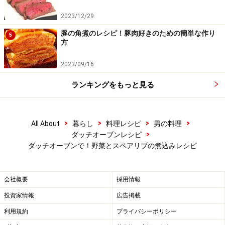
2023/12/29
豚の角煮のレシピ！豚肉好きのための簡単な作り
5
方
2023/09/16
ランキングをもっと見る
>
>
>
>
All About
暮らし
料理レシピ
男の料理
>
ダッチオーブンレシピ
ダッチオーブンで！野菜とスペアリブの煮込みレシピ
会社概要
採用情報
投資家情報
広告掲載
スペアリブを焼いてもよし
5
利用規約
プライバシーポリシー
煮込まれたスペアリブはそのまま食べても美味しいが、