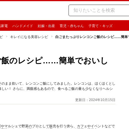
活家電
ハンドメイド
妊娠・出産
育児・赤ちゃん
子育て・キッズ
ピ
キレイになる美容レシピ
白ごまたっぷりレンコンご飯のレシピ……簡単
ご飯のレシピ……簡単でおいし
そのまま炊いて、レンコンご飯にしてみました。レンコンは、ほくほくとし
味しい！ さらに、満腹感もあるので、食べるご飯の量も少なくなりヘルシ
更新日：2024年10月15日
屋やマルシェで野菜のプロとして販売を行う傍ら、カフェやイベントなどで