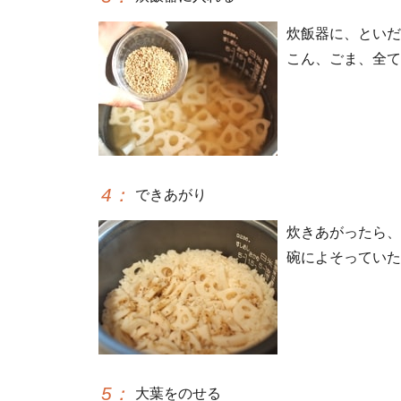
炊飯器に、といだ
こん、ごま、全て
4
：
できあがり
炊きあがったら、
碗によそっていた
5
：
大葉をのせる