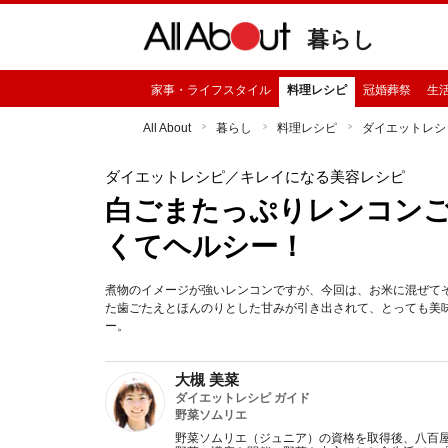
暮らし
家事・ライフスタイル
料理レシピ
冠婚葬祭
生
All About
暮らし
料理レシピ
ダイエットレシ
ダイエットレシピ
／キレイになる美容レシピ
白ごまたっぷりレンコン
くてヘルシー！
煮物のイメージが強いレンコンですが、今回は、お米に混ぜて
た歯ごたえとほんのりとした甘みが引き出されて、とっても美
ー。
大槻 美菜
ダイエットレシピ ガイド
野菜ソムリエ
野菜ソムリエ（ジュニア）の資格を取得後、八百