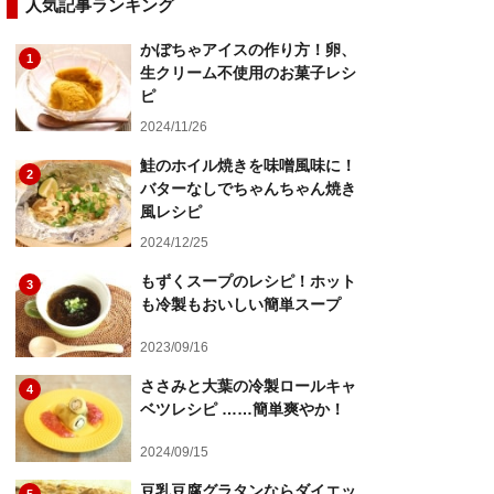
人気記事ランキング
かぼちゃアイスの作り方！卵、
1
生クリーム不使用のお菓子レシ
ピ
2024/11/26
鮭のホイル焼きを味噌風味に！
2
バターなしでちゃんちゃん焼き
風レシピ
2024/12/25
もずくスープのレシピ！ホット
3
も冷製もおいしい簡単スープ
2023/09/16
ささみと大葉の冷製ロールキャ
4
ベツレシピ ……簡単爽やか！
2024/09/15
豆乳豆腐グラタンならダイエッ