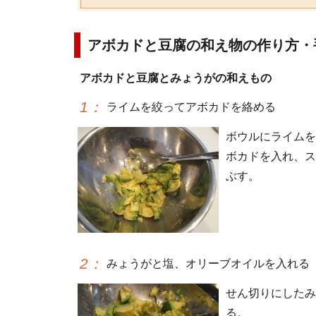
アボカドと豆腐の和え物の作り方・
アボカドと豆腐とみょうがの和えもの
1
：
ライムを絞ってアボカドを絡める
ボウルにライムを
ボカドを入れ、ス
ぶす。
2
：
みょうがと塩、オリーブオイルを入れる
せん切りにしたみ
る。