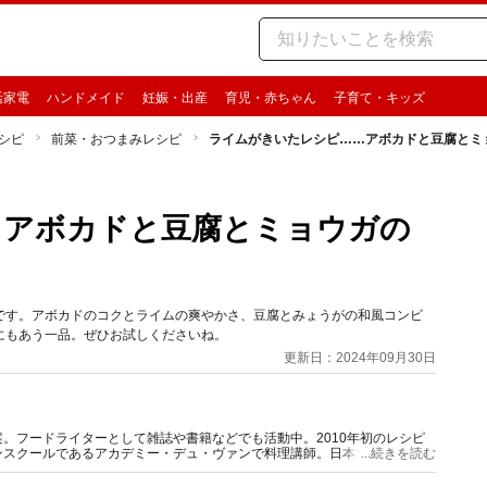
活家電
ハンドメイド
妊娠・出産
育児・赤ちゃん
子育て・キッズ
シピ
前菜・おつまみレシピ
ライムがきいたレシピ……アボカドと豆腐とミ
…アボカドと豆腐とミョウガの
です。アボカドのコクとライムの爽やかさ、豆腐とみょうがの和風コンビ
にもあう一品。ぜひお試しくださいね。
更新日：2024年09月30日
。フードライターとして雑誌や書籍などでも活動中。2010年初のレシピ
ンスクールであるアカデミー・デュ・ヴァンで料理講師。日本ソムリエ協会
...続きを読む