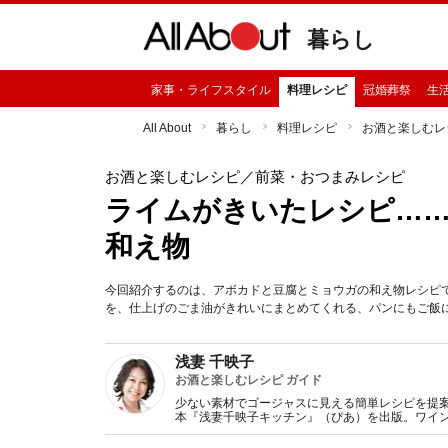
暮らし
家事・ライフスタイル
料理レシピ
冠婚葬祭
生
All About
暮らし
料理レシピ
お酒と楽しむレ
お酒と楽しむレシピ
／前菜・おつまみレシピ
ライムがきいたレシピ…
和え物
今回紹介するのは、アボカドと豆腐とミョウガの和え物レシピ
を、仕上げのごま油がきれいにまとめてくれる、パンにもご飯
浅妻 千映子
お酒と楽しむレシピ ガイド
少ない素材でゴージャスに見える簡単レシピを提案
本『浅妻千映子キッチン』（ぴあ）を出版。ワイ
認定ワインエキスパート。