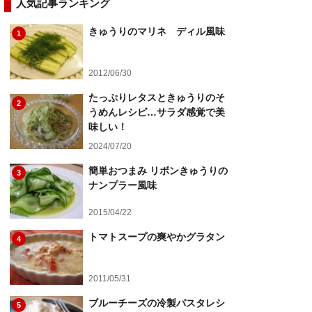
人気記事ランキング
きゅうりのマリネ ディル風味
1
2012/06/30
たっぷりレタスときゅうりのそ
2
うめんレシピ…サラダ感覚で美
味しい！
2024/07/20
簡単おつまみ リボンきゅうりの
3
ナンプラー風味
2015/04/22
トマトスープの爽やかグラタン
4
2011/05/31
ブルーチーズの冷製パスタレシ
5