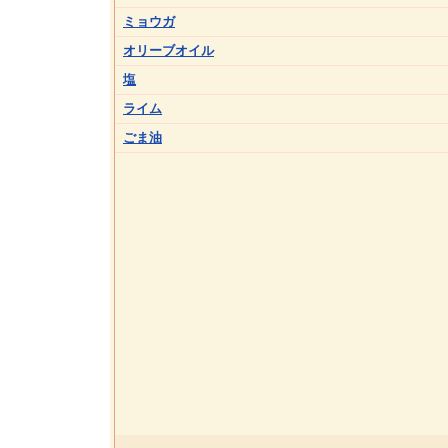
ミョウガ
オリーブオイル
塩
ライム
ごま油