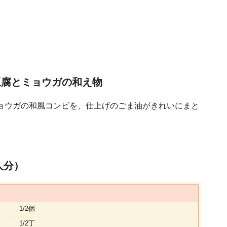
豆腐とミョウガの和え物
ョウガの和風コンビを、仕上げのごま油がきれいにまと
人分）
1/2個
1/2丁