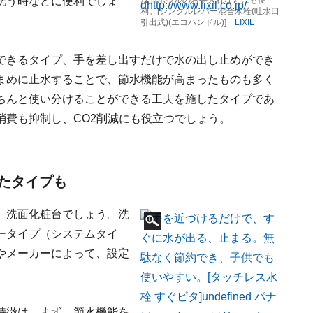
洗う時などに便利でしょ
洗面ボウルのお手入れなどにも便
利。[シングルレバー混合水栓(吐水口
引出式)(エコハンドル)]
LIXIL
できるタイプ、手を差し出すだけで水の出し止めができ
まめに止水することで、節水機能が高まったものも多く
ちんと使い分けることができる工夫を施したタイプであ
消費も抑制し、CO2削減にも役立つでしょう。
たタイプも
、洗面化粧台でしょう。洗
ータイプ（システムタイ
やメーカーによって、設定
特徴は、まず、節水機能を