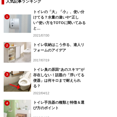
人気記事ランキング
トイレの「大」「小」、使い分
1
けてる？水量の違いや“正し
い”使い方をTOTOに聞いてみる
と…
2021/07/30
トイレ収納はこう作る、達人リ
2
フォームのアイデア
2017/07/19
トイレ臭の原因“あのスキマ”が
3
存在しない！話題の「浮いてる
便器」は何キロまで耐えられ
る？
2022/04/12
トイレ手洗器の種類と特徴＆選
4
び方のポイント