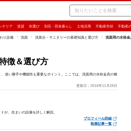
ンテリア
賃貸
街選び
別荘・田舎暮らし
土地活用
不動産売却
不動産
わり設備
洗面
洗面台・サニタリーの基礎知識と選び方
洗面用の水栓金
特徴＆選び方
く、使い勝手や機能性も重要なポイント。ここでは、洗面用の水栓金具の種
更新日：2016年11月26日
イドが、住まいの設備を詳しく解説。
プロフィール詳細
執筆記事一覧