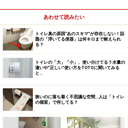
空気が汚れやすく、換気の必要性も高いト
イレや洗面室
あわせて読みたい
具体的なプランニングの際には、キッチンの換気扇や浴
室の換気乾燥機などにこだわりを持つ方はみられます
トイレ臭の原因“あのスキマ”が存在しない！話
題の「浮いてる便器」は何キロまで耐えられ
が、洗面（脱衣）室やトイレなどの換気扇に関しては、
る？
あまり気にしない方も多いようです。換気計画は、ひと
つの空間や換気扇単体で判断するものではありません
トイレの「大」「小」、使い分けてる？水量の
が、洗面室やトイレは、空気が汚れやすい空間であり、
違いや“正しい”使い方をTOTOに聞いてみる
日々の換気の必要性も高いスペースなので、しっかりと
と…
確認をしておくことが大切でしょう。
狭いのに落ち着く不思議な空間…人は「トイレ
の個室」で何してる？