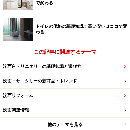
で変わる
付。 [FY-17CD7V 天埋換気扇（樹脂）・ルーバーセット]
パナソニック エコソリューションズ
一般的な洗面室やトイレの換気扇は、20センチ程度の四
トイレの価格の基礎知識！高い安いはココで変
角や丸の形状のもので、格子ルーバーやパネルなどを取
わる
り入れたタイプが多くみられます。
この記事に関連するテーマ
取り付け位置によって、壁に設置するタイプと天井に埋
め込むタイプに分けられますが、壁に設置するタイプは
洗面台・サニタリーの基礎知識と選び方
簡単な工事で取り付けることができるので、既築の住宅
にもリフォームなど増設することが可能。天井に埋め込
洗面・サニタリーの新商品・トレンド
むタイプは天井裏にダクト配管して排気するものです。
間取りや空間のつくりなどによって、検討することにな
洗面リフォーム
るでしょう。
洗面関連情報
他のテーマも見る
洗面室：湿気を感知するセンサー付きのタ