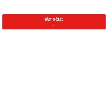
続きを読む
住まい全体の換気計画は、とても難しく専門的な知識が
必要です。実際の家づくりを進める中では、設計担当者
などからの提案を確認し、選択することになるでしょ
う。