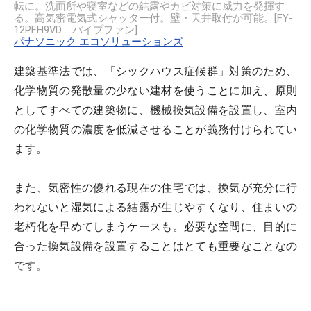
転に。洗面所や寝室などの結露やカビ対策に威力を発揮す
る。高気密電気式シャッター付。壁・天井取付が可能。[FY-
12PFH9VD パイプファン]
パナソニック エコソリューションズ
建築基準法では、「シックハウス症候群」対策のため、
化学物質の発散量の少ない建材を使うことに加え、原則
としてすべての建築物に、機械換気設備を設置し、室内
の化学物質の濃度を低減させることが義務付けられてい
ます。
また、気密性の優れる現在の住宅では、換気が充分に行
われないと湿気による結露が生じやすくなり、住まいの
老朽化を早めてしまうケースも。必要な空間に、目的に
合った換気設備を設置することはとても重要なことなの
です。