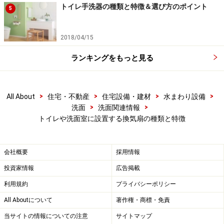
トイレ手洗器の種類と特徴＆選び方のポイント
5
2018/04/15
ランキングをもっと見る
>
>
>
>
All About
住宅・不動産
住宅設備・建材
水まわり設備
>
>
洗面
洗面関連情報
トイレや洗面室に設置する換気扇の種類と特徴
トイレ：照明と連動するタイプや人を感知
会社概要
採用情報
するセンサー付きなど
投資家情報
広告掲載
利用規約
プライバシーポリシー
All Aboutについて
著作権・商標・免責
当サイトの情報についての注意
サイトマップ