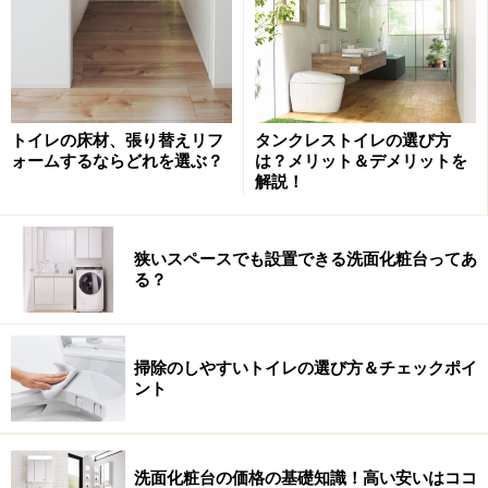
トイレの床材、張り替えリフ
タンクレストイレの選び方
ォームするならどれを選ぶ？
は？メリット＆デメリットを
解説！
取り付け位置では、壁付タイプと天井埋め
狭いスペースでも設置できる洗面化粧台ってあ
込みタイプがある
る？
掃除のしやすいトイレの選び方＆チェックポイ
ント
排気・強-弱、低騒音形「DCモータータイプ〉」、羽根が簡
洗面化粧台の価格の基礎知識！高い安いはココ
単に外せるので、掃除もしやすい。風圧式高気密シャッター