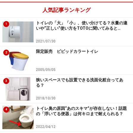
イプなども便利
人気記事ランキング
洗面室は、浴室に隣接し脱衣室を兼ねるプランも多く、
トイレの「大」「小」、使い分けてる？水量の違
また洗濯機を設置する場であったり、室内干しをしたり
1
いや“正しい”使い方をTOTOに聞いてみると…
と、湿気がこもりやすい空間。充分な換気を確保できる
プランとする必要があります。
2021/07/30
限定販売 ビビッドカラートイレ
2
住まい全体の換気計画に基づいて、適切な位置に適切な
機器を設置し、作動させることはもちろんですが、洗面
2005/09/05
室向きの機器としては、湿度センサーの付いたタイプな
狭いスペースでも設置できる洗面化粧台ってあ
3
ども揃っています。設定した湿度以上に室内の湿度が上
る？
がると自動的に運転を開始（通常は弱運転で、設定湿度
2018/10/30
以上になると強運転に切り替わるタイプも）するので、
お風呂あがり後や洗濯物を室内干しする場合などに便利
トイレ臭の原因“あのスキマ”が存在しない！話題
4
の「浮いてる便器」は何キロまで耐えられる？
でしょう。
2022/04/12