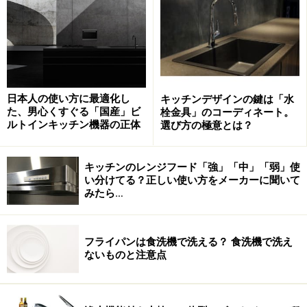
いくことになりますが、アイランドキッチンや対面キッ
チンなど、キッチンプランによっては取り入れるタイプ
が異なるケースも。キッチンプラン全体はもちろん、住
まい全体の換気計画にも関わるため、設計担当者と充分
に検討することが大切です。
日本人の使い方に最適化し
キッチンデザインの鍵は「水
た、男心くすぐる「国産」ビ
栓金具」のコーディネート。
ルトインキッチン機器の正体
選び方の極意とは？
換気扇部分の機能 プロペラファンやシ
ロッコファンなど
キッチンのレンジフード「強」「中」「弱」使
い分けてる？正しい使い方をメーカーに聞いて
換気扇（ファン・システム）部分の主な方式には、プロ
みたら…
ペラファンタイプ（直接排気式）とシロッコファンタイ
プ（ダクト排気式）などがあります。
フライパンは食洗機で洗える？ 食洗機で洗え
ないものと注意点
■プロペラファンタイプ（直接排気式）
プロペラファンタイプ（直接排気式）は、屋外へ直接排
気できる（外壁に直接設置できる）場合に設けられるも