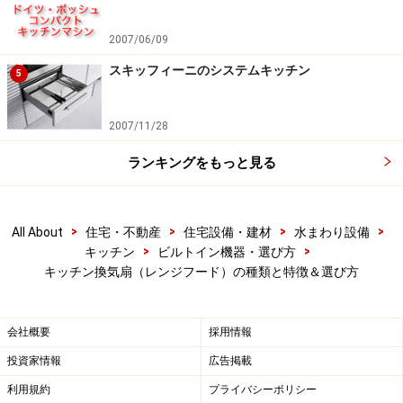
2007/06/09
スキッフィーニのシステムキッチン
ファンを天井裏に設置することで低騒音化を実現。ダクトの
5
デザインもすっきりとスリムな印象に。フードに４灯の照明
（温白色LED）を前後に配置。 [静音スリムフード シロッコ
ファン]
パナソニック エコソリューションズ
2007/11/28
ランキングをもっと見る
排気機能 一般排気型や同時給排気型な
ど
>
>
>
>
All About
住宅・不動産
住宅設備・建材
水まわり設備
>
>
キッチン
ビルトイン機器・選び方
排気の機能によって分類することもあります。
キッチン換気扇（レンジフード）の種類と特徴＆選び方
■一般排気型
会社概要
採用情報
ファンによって、排気のみを行うタイプ。キッチン近く
投資家情報
広告掲載
に給気口を設けて給気を確保する必要があるものです。
利用規約
プライバシーポリシー