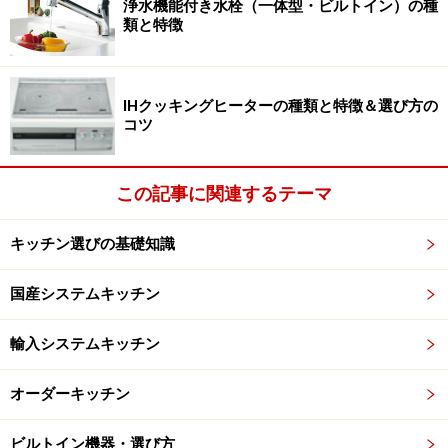
浄水機能付き水栓（一体型・ビルトイン）の種
の。従来の一戸建て住宅を中心によくみられるタイプ
類と特徴
で、比較的安価です。
取り付けも簡単で換気量も多いのがメリットでしょう。
外壁面にプロペラファンを設置し、フードを組み合わせ
IHクッキングヒーターの種類と特徴＆選び方の
コツ
るため分離型と呼ぶこともあります。
この記事に関連するテーマ
キッチン選びの基礎知識
換気部分のイメージ図 （左）プロペラファン（右）シロッ
コファン
国産システムキッチン
輸入システムキッチン
■シロッコファンタイプ（ダクト排気式）
シロッコファンタイプ（ダクト排気式）は、天井裏や壁
オーダーキッチン
などに施工されたダクトを介して、煙や湯気を排気口ま
で誘導する方法です。
ビルトイン機器・選び方