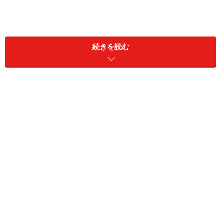
続きを読む
整流板によるすき間風現象で、下から吸い込む力をパワーア
ップ。ファンの回転によって発生する遠心力で、排気中の油
分を分離。目詰まりを起こすフィルターがなく、吸い込む力
が落ちない。分離された油分はオイルパックに回収。整流板
は手前と奥が外れる両開き式なので、取り付けたまま表も裏
も吹くことができる。 ゼロフィルターフードeco（扉材前
幕板）シルバー [ザ・クラッソ]
TOTO
換気扇（ファン・システム）とフード（覆
い）で構成
換気扇は、レンジフードなどとも呼ばれますが、機器と
しては、換気扇の部分（ファン・システム）とフード
（覆い）部分に分けることができます。多くの方が取り