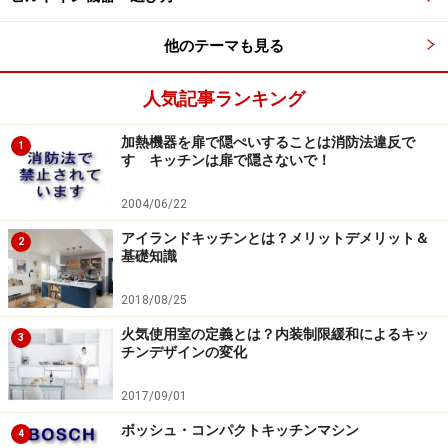
シロッコファンは、羽根車に幅の狭い羽根が数多く付い
他のテーマも見る
ているもので、フードに煙をためて拡散します。ダクト
を利用するため、4方向に自由に排気することが可能、
人気記事ランキング
アイランドキッチンや対面式キッチンなどキッチンが外
加熱機器を扉で隠ぺいすることは消防法違反で
壁に面していない場合をはじめ、マンションや一戸建て
1
す キッチンは扉で隠さないで！
でも多く用いられています。
2004/06/22
その他、浅形のフードに多く使用され、羽根がファンの
アイランドキッチンとは？メリットデメリット＆
2
基礎知識
回転方向に対して後ろ向きに配されているターボファン
もあります。これらは、ファンとフード本体が一体化し
2018/08/25
ているタイプになります。
火気使用室の定義とは？内装制限緩和によるキッ
3
チンデザインの変化
2017/09/01
ボッシュ・コンパクトキッチンマシン
4