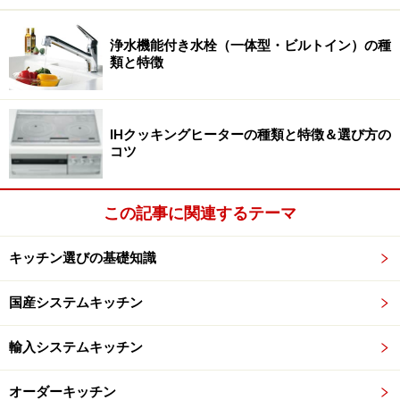
ションだったり、水切りプレートやまな板などのオプシ
ョンもカッコよく、質がいいものがラインナップされて
浄水機能付き水栓（一体型・ビルトイン）の種
類と特徴
いたりと、キッチン業界では今一番ホットな話題のアイ
テムといえるでしょう。
IHクッキングヒーターの種類と特徴＆選び方の
コツ
BLANCOのクオーツ系シンクには、黒と白だけでなく、他社
にないグレーやモルタル柄もラインナップされており、キッ
この記事に関連するテーマ
チンコーディネートの幅が広がります
キッチン選びの基礎知識
キッチン選びのフローのひとつとして定着
国産システムキッチン
することを目指します
輸入システムキッチン
今回BLANCOシンクを導入するに至った思いを株式会社
46.5の濱田社長に聞いてみました。
オーダーキッチン