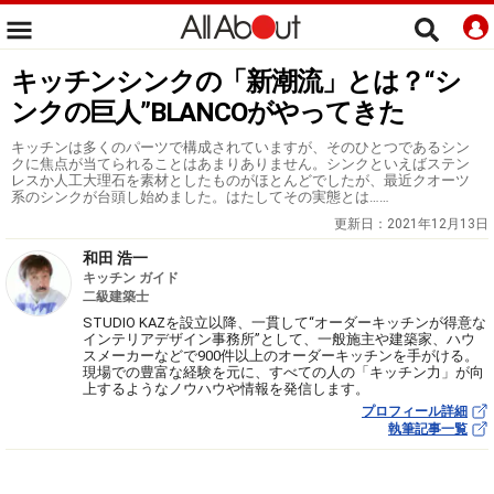
キッチンシンクの「新潮流」とは？“シ
ンクの巨人”BLANCOがやってきた
キッチンは多くのパーツで構成されていますが、そのひとつであるシン
クに焦点が当てられることはあまりありません。シンクといえばステン
レスか人工大理石を素材としたものがほとんどでしたが、最近クオーツ
系のシンクが台頭し始めました。はたしてその実態とは……
更新日：
2021年12月13日
和田 浩一
キッチン ガイド
二級建築士
STUDIO KAZを設立以降、一貫して“オーダーキッチンが得意な
インテリアデザイン事務所”として、一般施主や建築家、ハウ
スメーカーなどで900件以上のオーダーキッチンを手がける。
現場での豊富な経験を元に、すべての人の「キッチン力」が向
上するようなノウハウや情報を発信します。
プロフィール詳細
執筆記事一覧