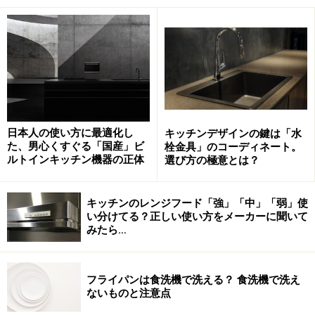
黒いセラミック天板に黒いクオーツシンク、マットブラック
の水栓金具。黒で統一されたキッチンのコーディネート。黒
を背景すると、素材や調理道具などが映えます
EUの“シンクの巨人”BLANCOが上陸
日本人の使い方に最適化し
キッチンデザインの鍵は「水
た、男心くすぐる「国産」ビ
栓金具」のコーディネート。
そして2021年秋、ついに登場してきたのが「BLANCO」
ルトインキッチン機器の正体
選び方の極意とは？
です（正確にいうと取り扱い会社の変更）。1925年創業
のドイツのシンクブランドBLANCOは、ヨーロッパでも
キッチンのレンジフード「強」「中」「弱」使
っともメジャーなシンクメーカーで、Euro Cucinaやimm
い分けてる？正しい使い方をメーカーに聞いて
といったキッチンの展示会でも大きなブースを構えるほ
みたら…
どのブランドですが、日本ではマイナーな存在でした。
今回、日本に紹介されたクオーツ系シンクは、シンプル
フライパンは食洗機で洗える？ 食洗機で洗え
な形状にEU規格で販売しているままの排水口なので、見
ないものと注意点
た目は非常におしゃれです。他社にはないカラーバリエ