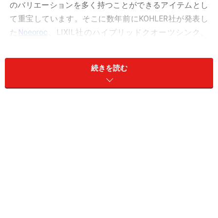
のバリエーションを多く持つことができるアイテムとし
て重宝しています。そこに数年前にKOHLER社が発表し
た
Noeoroc
、LIXIL社のハイブリッドクオーツシンク、
hansgrohe社の
Fontana
、AXORの
Montano
など続々とク
オーツ系シンクが登場し、傷がつきにくい材質のため、
続きを読む
黒いシンクを搭載したキッチンが増え、クオーツやセラ
ミックといった濃い色の天板と合わせて、キッチンの風
景が一気に変わり始めました。
キッチン水栓が多色化し始はじめた今、デザイン水栓に
コーディネートできるシンクの登場は時代の流れとして
は当たり前かもしれません。