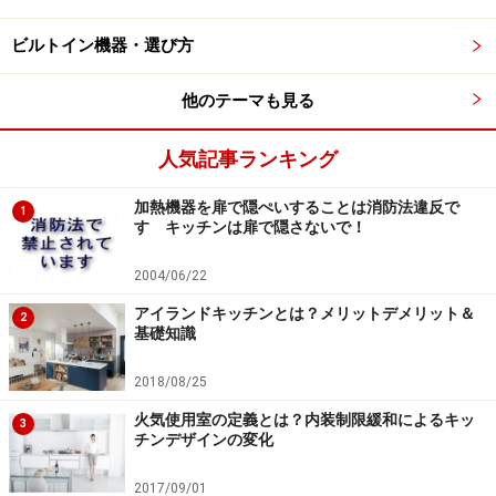
ビルトイン機器・選び方
「キッチンで過ごす時間はなんだかんだでとても長く、
しかもその大半はシンクの前にいます。そしてリビング
他のテーマも見る
とキッチンの距離感も近くなってきていますよね。だか
ら、キッチンやリビング＆ダイニングで快適に過ごすた
人気記事ランキング
めには、色々な角度から目に入るシンクをもっと真剣に
選ぶ必要があると思うんです。そのための選択肢を広げ
加熱機器を扉で隠ぺいすることは消防法違反で
1
す キッチンは扉で隠さないで！
たい！ そういう思いでシンクに注目しています」
2004/06/22
濱田氏は以前、「NOELSE」というクオーツストーンや
アイランドキッチンとは？メリットデメリット＆
2
セラミック板の新しいシンクを発表しています。
基礎知識
2018/08/25
「そしてもっと広く多くの人にシンクを選ぶことの楽し
さをお伝えするためにスタートさせたのがBLANCOの取
火気使用室の定義とは？内装制限緩和によるキッ
3
チンデザインの変化
扱いです」
2017/09/01