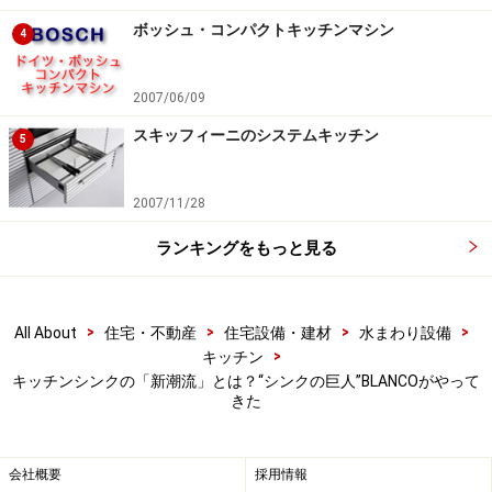
濱田氏はさらに続けます。
ボッシュ・コンパクトキッチンマシン
4
「BLANCOは圧倒的な性能とコーディネートをもたらし
2007/06/09
ます。傷や汚れ、劣化を気にすることなく快適に使え
スキッフィーニのシステムキッチン
て、多彩なコーディネートで一人ひとりに合わせた心地
5
よいキッチンコーディネートができる、そんな魅力が詰
まっています。シンクをもっと真剣に考え選ぶというこ
2007/11/28
とが、キッチン選びのフローのひとつとして定着するこ
ランキングをもっと見る
とを目指します」
BLANCOのクオーツ系シンクは、多彩なカラーバリエー
>
>
>
>
All About
住宅・不動産
住宅設備・建材
水まわり設備
ションに加え、オーバー、アンダー、エプロンなど多彩
>
キッチン
キッチンシンクの「新潮流」とは？“シンクの巨人”BLANCOがやって
な設置方法から選ぶことができ、これからますます重要
きた
性が増してくるキッチンのコーディネートには欠かせな
いアイテムのひとつになるでしょう。
会社概要
採用情報