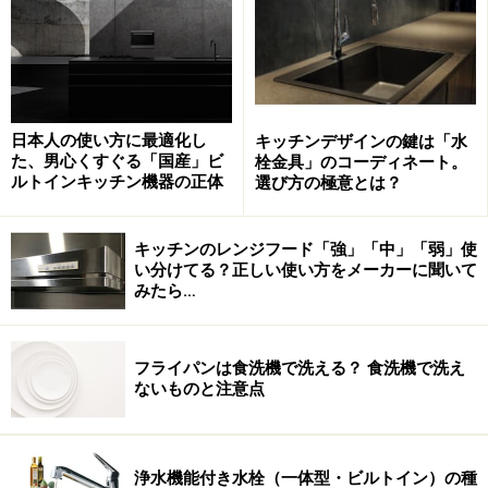
の、エンボス（凹凸のある模様）やヘアライン（髪のよ
うな細いライン）仕上げなど。メーカー独自の表面仕上
げもみられます。いずれも加工を施すことで、傷が目立
たず、金属特有の冷たい雰囲気を抑えることも可能。仕
日本人の使い方に最適化し
キッチンデザインの鍵は「水
上げだけでなく、厚みなどによっても性能や表情に違い
た、男心くすぐる「国産」ビ
栓金具」のコーディネート。
があるので、選ぶ際には異なるタイプを比較検討するこ
ルトインキッチン機器の正体
選び方の極意とは？
とも大切でしょう。
キッチンのレンジフード「強」「中」「弱」使
い分けてる？正しい使い方をメーカーに聞いて
みたら…
フライパンは食洗機で洗える？ 食洗機で洗え
ないものと注意点
ステンレスカウンター（バイブレーション仕上げ）でクール
な印象のキッチンに。[システムキッチン ザ・クラッソ]
TOTO
浄水機能付き水栓（一体型・ビルトイン）の種