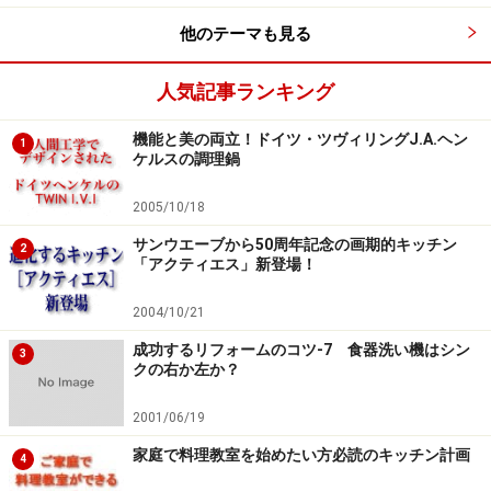
■タイル オリジナルの空間づくりが可能
他のテーマも見る
耐水性はもちろん、耐熱性、耐汚性に優れた素材。素朴
で温かみのあるキッチンやシャープでモダンなデザイン
人気記事ランキング
など、取り入れ方によって個性的な空間が実現できるの
機能と美の両立！ドイツ・ツヴィリングJ.A.ヘン
が魅力。プランニングにもよりますが、施工に手間がか
1
ケルスの調理鍋
かったり、目地の汚れが気になるケースもみられます。
2005/10/18
■木（無垢材・集成材など） 温かみのあるインテリア
サンウエーブから50周年記念の画期的キッチン
2
「アクティエス」新登場！
に
ナチュラルな空間を生み出す木材のカウンターも根強い
2004/10/21
人気がある素材。一般的には、反りや割れなどが小さい
成功するリフォームのコツ-7 食器洗い機はシン
3
集成材が多く用いられています。表面に塗装を施すなど
クの右か左か？
して、耐水性や耐熱性を高めることも必要でしょう。
2001/06/19
家庭で料理教室を始めたい方必読のキッチン計画
4
同じ素材でも性能に差がある