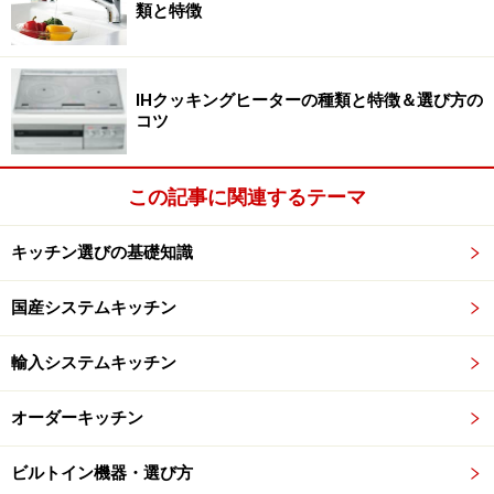
類と特徴
■人工大理石 アクリル系とポリエステル系がある
人工大理石は、天然大理石のような温かみがあり、色柄
などのバリエーションも豊富。耐水性や耐汚性に優れ、
IHクッキングヒーターの種類と特徴＆選び方の
表面が滑らかなので、簡単にお手入れをすることができ
コツ
る素材です。また、インテリア性が高いので、内装材や
家具などとコーディネートもしやすいでしょう。
この記事に関連するテーマ
樹脂が原材料の人工大理石は、アクリル系とポリエステ
キッチン選びの基礎知識
ル系に分類されます。メーカーによっては、エポキシ樹
脂を用いたものも。一般的に、アクリル系やエポキシ樹
国産システムキッチン
脂は透明感があり、ポリエステル系に比べ耐熱性などに
優れるのが特徴。ポリエステル系はアクリル系より比較
輸入システムキッチン
的安価なものが多くみられます。いずれもメーカーや商
オーダーキッチン
品によって、価格はもちろん素材感や色合い、性能など
も異なります。
ビルトイン機器・選び方