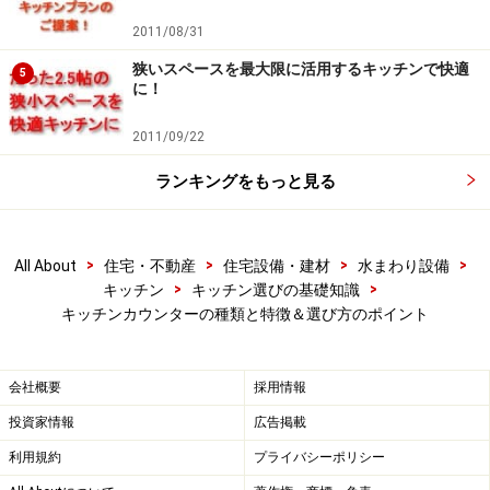
2011/08/31
狭いスペースを最大限に活用するキッチンで快適
5
に！
2011/09/22
ランキングをもっと見る
透明な素材と柄の組み合わせの個性的なカウンター。熱に強
く、お手入れも簡単なハイブリッドエポキシ樹脂。 [システ
ムキッチン ザ・クラッソ クリスタルカウンター（柄
>
>
>
>
All About
住宅・不動産
住宅設備・建材
水まわり設備
入）]
TOTO
>
>
キッチン
キッチン選びの基礎知識
キッチンカウンターの種類と特徴＆選び方のポイント
素材の中でも悩む方が多くみられるのが、ステンレスと
人工大理石。一般的に、作業性という面だけを考えれ
会社概要
採用情報
ば、熱や汚れを気にせずに使用できるステンレスは、キ
投資家情報
広告掲載
ッチンカウンターに適している素材と言えるでしょう。
しかし、注意したいのは、ステンレスといっても厚みや
利用規約
プライバシーポリシー
表面仕上げなどによって性能や風合いは異なりますし、