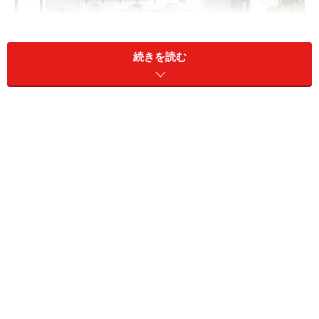
続きを読む
くつろぎの空間からの見え方も配慮して、清潔感のある色味
の人造大理石トップに。[アレスタ]
LIXIL
主な素材の種類と特徴
カウンタートップには、いくつかの素材がありますが、
新築やリフォームの際に多くの方が取り入れる一般的な
システムキッチンで設定されているのは、ステンレスと
人工大理石でしょう。メーカーによっては、より性能を
高める工夫を施した新しい素材も提案されています。ま
た、造作（オーダー）キッチンなどでは、タイルや木