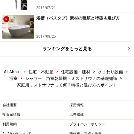
2016/07/21
浴槽（バスタブ）素材の種類と特徴＆選び方
5
1台でホームサウナと暖房・衣類乾燥・24時間換気・涼風が
得られる多機能タイプ。目に見えないクリアミストが「うる
おい」と「サウナ」の２つのモードで楽しむことができる。
2017/08/25
ユニットバス専用 [FY-28UST3 バスルームコンディショナ
ーミスト付３室用]
ランキングをもっと見る
パナソニック エコソリューションズ
>
>
>
>
All About
住宅・不動産
住宅設備・建材
水まわり設備
>
>
浴室
シャワー・浴室乾燥機・ミストサウナの基礎知識
家庭用ミストサウナって何？特徴と選び方のポイント
会社概要
採用情報
投資家情報
広告掲載
利用規約
プライバシーポリシー
All Aboutについて
著作権・商標・免責