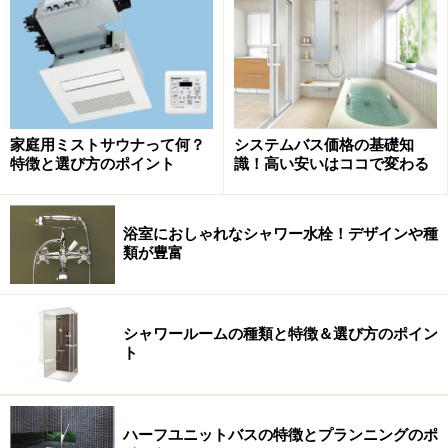
う。
浴室換気暖房乾燥機の機能のひとつに
家庭用ミストサウナって何？
システムバス価格の基礎知
特徴と選び方のポイント
識！高い安いはココで変わる
浴室におしゃれなシャワー水栓！デザインや種
類が豊富
温水ミストは、からだをやさしく包み込
むような快適さ。冷水ミストは、ほてりを抑えて、
湯上りもさわやかに。 [ミスト機能付温水
シャワールームの種類と特徴＆選び方のポイン
式浴室暖房乾燥機 スプラッシュミスト／
ト
（下左）洗面所リモコン（下右）浴室リモコ
ン]
TOTO
ハーフユニットバスの特徴とプランニングのポ