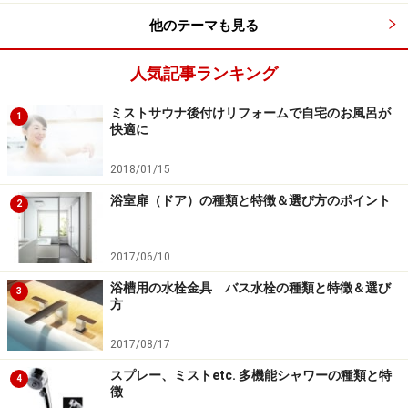
他のテーマも見る
商品ごとに機能や性能、操作性などは異な
る
人気記事ランキング
ミストサウナの機能や性能は、メーカーや商品によって
ミストサウナ後付けリフォームで自宅のお風呂が
1
快適に
異なります。ミストの噴射の仕方や粒の細かさのバリー
ションなど複数のモード設定があるもの、夏場のクール
2018/01/15
ダウン用の水ミストがあるものなども。超微粒子のミス
浴室扉（ドア）の種類と特徴＆選び方のポイント
2
トであれば、高湿度でも塗れにくいため、本を読んだり
浴室用テレビを楽しむこともできるでしょう。どのよう
2017/06/10
な機能のミストサウナを望むのか、比較検討することが
大切でしょう。
浴槽用の水栓金具 バス水栓の種類と特徴＆選び
3
方
2017/08/17
スプレー、ミストetc. 多機能シャワーの種類と特
4
徴