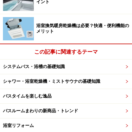
イント
新築やリフォームでミストサウナを取り入れる場合は、
バスルームに、ミストサウナ機能を搭載した浴室換気暖
房乾燥機を設置するケースが多いでしょう。
浴室換気暖房乾燥機は必要？快適・便利機能の
メリット
浴室換気暖房乾燥機は、換気・乾燥機能、暖房機能、衣
類乾燥機能、涼風機能など多機能化が進んでおり、その
この記事に関連するテーマ
プラスアルファとして、ミストサウナ機能を組み込んだ
商品がみられます。天井に設置するタイプ、壁に設置す
システムバス・浴槽の基礎知識
るタイプが揃っていますが、既存のバスルームに設置し
やすいのは、壁に設置するタイプでしょう。
シャワー・浴室乾燥機・ミストサウナの基礎知識
バスタイムを楽しむ逸品
その他、浴室換気暖房乾燥機とは別に設置できる、単独
のミストサウナ商品もみられます。比較的簡単な工事で
バスルームまわりの新商品・トレンド
設置することができるタイプもあるので、大掛かりな工
事ができない場合などに向いているでしょう。
浴室リフォーム