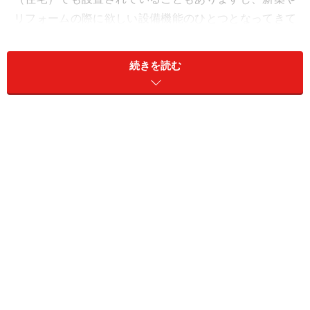
リフォームの際に欲しい設備機能のひとつとなってきて
いるようです。
続きを読む
ミストサウナとは、低温の湯を霧状にして
浴室に充満
ミストサウナとは、比較的低温の湯を霧状（ミスト）に
してバスルームなどの空間に充満させたもの。適度な温
度（40℃程度）と湿度（90～100％程度）を保つため、
高温で湿度の低い通常のサウナ（ドライサウナ）と比
べ、熱気による息苦しさもなく、身体に負担がかかりに
くいのが特徴です。肌や髪などにも優しいのも魅力でし
ょう。