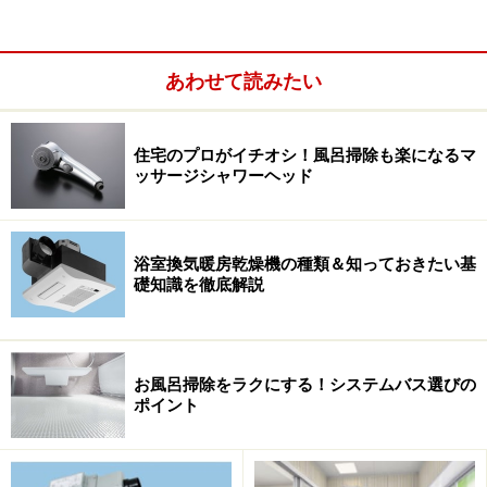
あわせて読みたい
住宅のプロがイチオシ！風呂掃除も楽になるマ
ッサージシャワーヘッド
浴室換気暖房乾燥機の種類＆知っておきたい基
礎知識を徹底解説
また、ミストは熱が身体に伝わりやすいので、発汗作用
を促し、適度な血行促進が期待できるとか。保温や保湿
効果も高く、ゆったりとリラックスすることができるた
お風呂掃除をラクにする！システムバス選びの
ポイント
め、女性を中心に人気の高いアイテムのひとつになって
きています。シャワーと同時に使用したり、バスタブに
つかりながらくつろぎの時間を過ごしてもいいでしょ