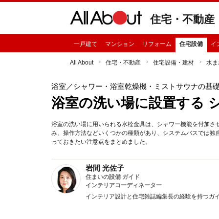
住宅・不動産
一戸建て
マンション
リフォーム
住宅設備
イ
All About
住宅・不動産
住宅設備・建材
水ま
浴室
／シャワー・浴室乾燥機・ミストサウナの基
浴室の洗い場に設置する 
浴室の洗い場に用いられる水栓金具は、シャワー機能を付加さ
み、操作方法などいくつかの種類があり、システムバスでは独
っておきたい注意点をまとめました。
岩間 光佐子
住まいの設備 ガイド
インテリアコーディネーター
インテリア設計と住宅雑誌編集長の経験を持つガ