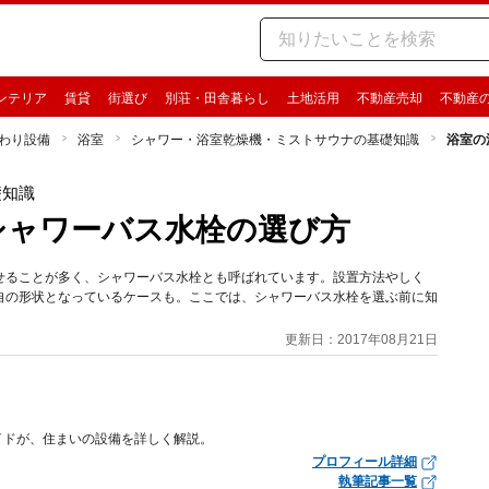
ンテリア
賃貸
街選び
別荘・田舎暮らし
土地活用
不動産売却
不動産
わり設備
浴室
シャワー・浴室乾燥機・ミストサウナの基礎知識
浴室の
礎知識
シャワーバス水栓の選び方
せることが多く、シャワーバス水栓とも呼ばれています。設置方法やしく
自の形状となっているケースも。ここでは、シャワーバス水栓を選ぶ前に知
更新日：2017年08月21日
イドが、住まいの設備を詳しく解説。
プロフィール詳細
執筆記事一覧