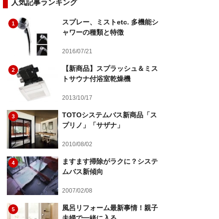
人気記事ランキング
スプレー、ミストetc. 多機能シ
1
ャワーの種類と特徴
2016/07/21
【新商品】スプラッシュ＆ミス
2
トサウナ付浴室乾燥機
2013/10/17
TOTOシステムバス新商品「ス
3
プリノ」「サザナ」
2010/08/02
ますます掃除がラクに？システ
4
ムバス新傾向
2007/02/08
風呂リフォーム最新事情！親子
5
夫婦で一緒に入る