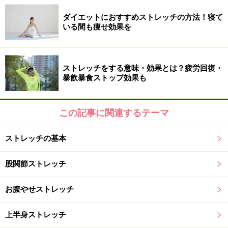
凝っている証拠です。そんな人はまず、デコルテ周辺を
ダイエットにおすすめストレッチの方法！寝て
緩めるようにしましょう。
いる間も痩せ効果を
ストレッチをする意味・効果とは？疲労回復・
暴飲暴食ストップ効果も
1．片手を壁につけ、肩を前に出すようにして胸をゆっ
くり伸ばしましょう。呼吸は、ゆっくりと深いペースで
この記事に関連するテーマ
10回ほど繰り返しましょう。反対側も同様に。左右2セ
ットくらいを目安に。
ストレッチの基本
股関節ストレッチ
寝ている間も痩せるストレッチver1
お腹やせストレッチ
夜になると1日の疲れが下半身に全部来ている？ と思え
るほど、重く、だるく、ムクミがちになります。そこで
上半身ストレッチ
股関節周辺、鼠径部、脇腹などをゆっくりと伸ばし、疲