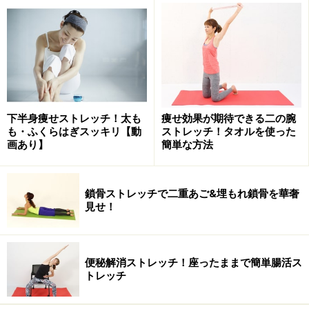
＜目次＞
基本のストレッチ
寝ている間も痩せるストレッチver1
寝ている間も痩せるストレッチver2
下半身痩せストレッチ！太も
痩せ効果が期待できる二の腕
も・ふくらはぎスッキリ【動
ストレッチ！タオルを使った
画あり】
簡単な方法
基本のストレッチ
鎖骨ストレッチで二重あご&埋もれ鎖骨を華奢
見せ！
大胸筋は、その名の通り胸の筋肉ですが、ここが硬くな
ることで肩が内側に引っ張られ、胸が閉じ呼吸が浅くな
ります。さらに、肩が引っ張られるため首、肩周辺も引
便秘解消ストレッチ！座ったままで簡単腸活ス
トレッチ
っ張られ、体の裏側のコリに繋がります。肩こりが酷い
と思う人は、デコルテ辺りをさすり、痛いようであれば