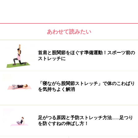
あわせて読みたい
首肩と股関節をほぐす準備運動！スポーツ前の
ストレッチに
代謝をよくするには、酸素と大きな筋肉を動かす事がポ
「寝ながら股関節ストレッチ」で体のこわばり
イントです。そこで、まず胸周りの大胸筋をほぐし、呼
を気持ちよく解消
吸を深め体内に酸素が循環しやすい環境を作ります。次
に、下半身の大きな筋肉群、大臀筋や大腿四頭筋（太も
も前）、ハムストリングス（太もも裏）をストレッチし
足がつる原因と予防ストレッチ方法……足つり
ながら、体全体の代謝を上げていきます。
を防ぐすねの伸ばし方！
では、早速ご紹介しましょう。