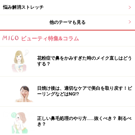
れを残さないようにするストレッチをご紹介します。体
悩み解消ストレッチ
を真横に倒すには、腹筋、背筋が必要なので、このスト
レッチを続ける事でウエスト周りもスッキリしてくると
他のテーマも見る
思います。
ビューティ特集&コラム
花粉症で鼻をかみすぎた時のメイク直しはどう
する？
日焼け後は、適切なケアで美白を取り戻す！ピ
ーリングなどはNG!?
正しい鼻毛処理のやり方……抜くべき？ 剃るべ
1．床にお尻をつけ、骨盤がまっすぐ立つ位置で足を広
き？
げましょう。骨盤が立ちにくいという人は、お尻の下に