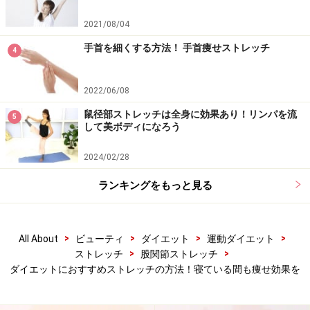
2021/08/04
手首を細くする方法！ 手首痩せストレッチ
4
1．足幅はかかとの真上に膝がくる位置に、肩幅よりも
2022/06/08
大きく開きます。この時も、骨盤がまっすぐ立つよう
鼠径部ストレッチは全身に効果あり！リンパを流
5
に、尾てい骨を真下に向け、お腹と腰を押し合うように
して美ボディになろう
意識しましょう。また、膝が閉じないように、足の小指
2024/02/28
をしっかり床につけて。
ランキングをもっと見る
>
>
>
>
All About
ビューティ
ダイエット
運動ダイエット
>
>
ストレッチ
股関節ストレッチ
2．息を吸いながら、膝に置いていた腕を耳の横から頭
ダイエットにおすすめストレッチの方法！寝ている間も痩せ効果を
の先に伸ばし、背筋を伸ばし、息を吐きながら、ゆっく
りと体を右側に倒しましょう。