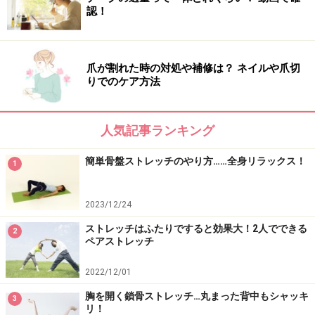
3．息を吸いながら、正面に戻り、息を吐きながら、ゆ
認！
っくりと体を左側に倒しましょう。
左右15回づつを目安に繰り返しましょう。
爪が割れた時の対処や補修は？ ネイルや爪切
りでのケア方法
寝ている間も痩せるストレッチver2
この動きでは、スクワットした状態で同じように体側を
人気記事ランキング
伸ばし、呼吸を深め、代謝を上げていきます。立つ姿勢
簡単骨盤ストレッチのやり方……全身リラックス！
1
で行うことで、下半身の筋肉をほどよく刺激していくの
で、ストレッチと筋力アップには最適な動きです。
2023/12/24
ストレッチはふたりですると効果大！2人でできる
2
ペアストレッチ
2022/12/01
胸を開く鎖骨ストレッチ…丸まった背中もシャッキ
3
リ！