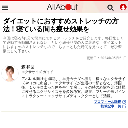
ダイエットにおすすめストレッチの方
法！寝ている間も痩せ効果を
今回は寝る前5分で簡単にできるストレッチをご紹介します。毎日忙しく
て運動する時間さえもない、という頑張り屋の人に最適な、ダイエット
におすすめのストレッチなので、ちょっとした時間を見つけて、ぜひ習
慣にして下さい。
更新日：
2024年05月21日
森 和世
エクササイズ ガイド
アパレル商社を退職し、単身カナダへ渡り、様々なエクササイ
ズやヨガに出会い、エクササイズが生活の一部となる。帰国
後、１０キロ太った体を半年で戻し、その時の経験を元に綺麗
に痩せるエクササイズをを多数考案。現在、フリーのヨガイン
ストラクター・エクササイズディレクターとして活躍。
プロフィール詳細
執筆記事一覧