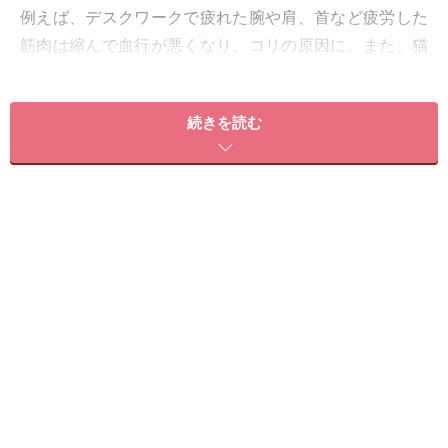
例えば、デスクワークで疲れた腕や肩、首など疲労した
筋肉は縮んで血行が悪くなり、コリの原因に。また、猫
背も疲れを増長させます。体が疲れてくると自分の姿勢
を保つ筋肉も疲労し、背中が丸まり、あごがあがるよう
続きを読む
な姿勢に。今のあなたの姿勢は大丈夫ですか？この姿勢
のままだと胸が閉じ呼吸が浅くなり、体内の酸素循環も
悪くなり、血行不良から疲れが抜けず、いつもだるい……
と言った症状が出る原因に。このだるさを改善するには
ストレッチがオススメですが、だるさ改善だけでは、お
得感に欠けるので、今回は体脂肪も燃やし、なおかつ寝
ている間もその効果を持続させるストレッチをご紹介し
ます。