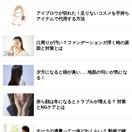
クッションなどを入れ、立たせるように工夫しましょ
う。この時、お腹と腰で押し合うように意識すると、骨
アイブロウが切れた！足りないコスメを手持ち
盤が立ちやすくなります。
アイテムで代用する方法
口周りが汚い？ファンデーションガ浮く時の原
因と対策とは
2．息を吸いながら、背筋を伸ばし、息を吐きながら、
ゆっくりと体を右側に倒しましょう。伸ばした左手は耳
夕方になると頭が臭い……地肌の匂いが気にな
る！
の横に。顔の前に来ると、腰が丸まってしまうので、な
るべく遠く長く腕を伸ばすイメージで。
赤ら顔は冬になるとトラブルが増える？ 対策
とNGケアとは
チークの適量って一体どれくらい？ 動画で確