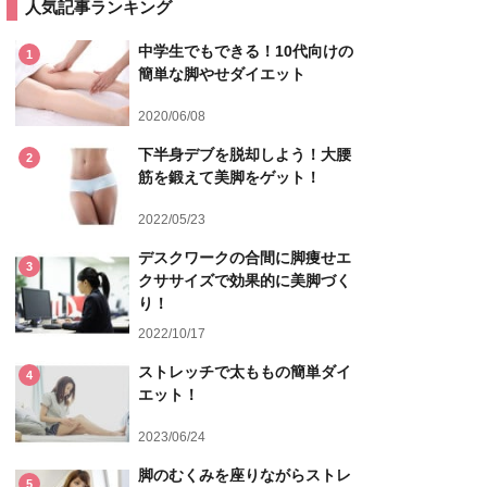
人気記事ランキング
中学生でもできる！10代向けの
1
簡単な脚やせダイエット
2020/06/08
下半身デブを脱却しよう！大腰
2
筋を鍛えて美脚をゲット！
2022/05/23
デスクワークの合間に脚痩せエ
3
クササイズで効果的に美脚づく
り！
2022/10/17
ストレッチで太ももの簡単ダイ
4
エット！
2023/06/24
脚のむくみを座りながらストレ
5