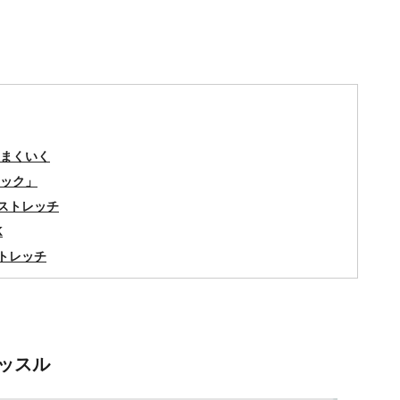
まくいく
ック」
ストレッチ
K
トレッチ
ッスル