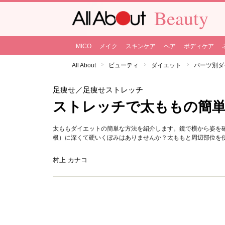
Beauty
MICO
メイク
スキンケア
ヘア
ボディケア
All About
ビューティ
ダイエット
パーツ別ダ
足痩せ
／足痩せストレッチ
ストレッチで太ももの簡
太ももダイエットの簡単な方法を紹介します。鏡で横から姿を
根）に深くて硬いくぼみはありませんか？太ももと周辺部位を
村上 カナコ