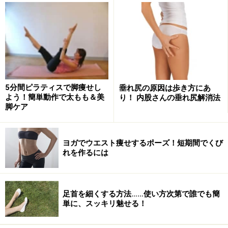
5分間ピラティスで脚痩せし
垂れ尻の原因は歩き方にあ
よう！簡単動作で太もも＆美
り！ 内股さんの垂れ尻解消法
脚ケア
ヨガでウエスト痩せするポーズ！短期間でくび
れを作るには
足首を細くする方法……使い方次第で誰でも簡
単に、スッキリ魅せる！