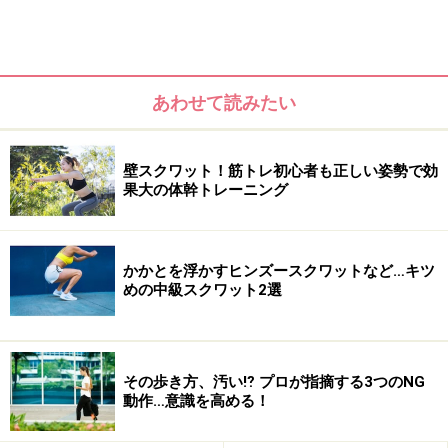
※ダイエットは個人の体質、また、誤った方法による実践に起因
して体調不良を引き起こす場合があります。実践の際には、必ず
自身の体質及び健康状態を十分に考慮したうえで、正しい方法で
おこなってください。また、全ての方への有効性を保証するもの
ではありません。
あわせて読みたい
次のページへ
1
/
3
壁スクワット！筋トレ初心者も正しい姿勢で効
果大の体幹トレーニング
かかとを浮かすヒンズースクワットなど…キツ
めの中級スクワット2選
その歩き方、汚い⁉ プロが指摘する3つのNG
動作…意識を高める！