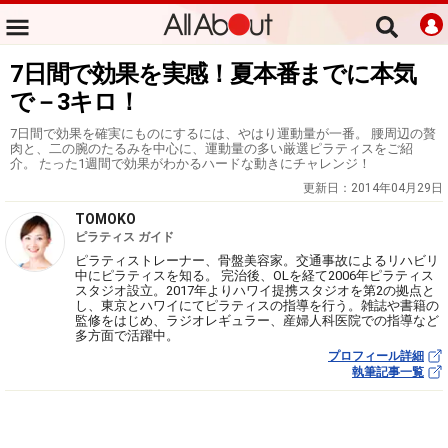
7日間で効果を実感！夏本番までに本気
で－3キロ！
7日間で効果を確実にものにするには、やはり運動量が一番。 腰周辺の贅
肉と、二の腕のたるみを中心に、運動量の多い厳選ピラティスをご紹
介。 たった1週間で効果がわかるハードな動きにチャレンジ！
更新日：
2014年04月29日
TOMOKO
ピラティス ガイド
ピラティストレーナー、骨盤美容家。交通事故によるリハビリ
中にピラティスを知る。 完治後、OLを経て2006年ピラティス
スタジオ設立。2017年よりハワイ提携スタジオを第2の拠点と
し、東京とハワイにてピラティスの指導を行う。雑誌や書籍の
監修をはじめ、ラジオレギュラー、産婦人科医院での指導など
多方面で活躍中。
プロフィール詳細
執筆記事一覧