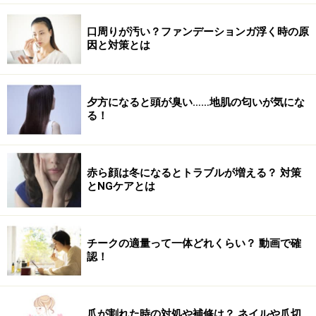
口周りが汚い？ファンデーションガ浮く時の原
因と対策とは
夕方になると頭が臭い……地肌の匂いが気にな
る！
赤ら顔は冬になるとトラブルが増える？ 対策
とNGケアとは
チークの適量って一体どれくらい？ 動画で確
認！
爪が割れた時の対処や補修は？ ネイルや爪切