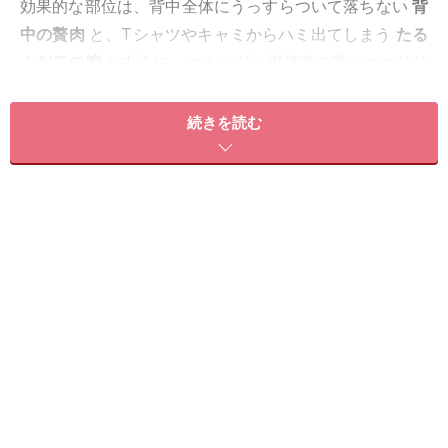
効果的な部位は、背中全体にうっすらついて落ちない
背
中の贅肉
と、Tシャツやキャミからハミ出てしまう
たる
んだ二の腕
を中心に、エネルギー燃焼率の高いエクササ
イズを行いましょう。
続きを読む
そうすることで、体重－3キロを目指しながら、女性ら
し印象のスッキリボディに近づけます。
≫夏本番までにマイナス3キロダイエットしたいなら、7
日間ピラティスにチャレンジ！
※ピラティスをはじめて行う方は、「
ピラティスをはじ
める前の心構えと基礎知識
」「
しなやかな体をつくるピ
ラティスの呼吸法
」をご覧ください。
※記事内容は執筆時点のものです。最新の内容をご確認くださ
い。