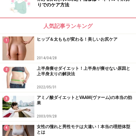
りでのケア方法
人気記事ランキング
ヒップ＆太ももが変わる！美しいお尻ケア
1
2014/04/28
上半身痩せダイエット！上半身が痩せない原因と
2
上半身太りの解決法
2022/05/31
アミノ酸ダイエットとVAAM(ヴァーム)の本当の効
3
果
2003/09/28
女性の憧れと男性モテは大違い！本当の理想体型
4
とは