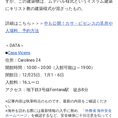
すが、この建築物は、ムデハル様式というイスラム建築
にキリスト教の建築様式が混ざったもの。
詳細はこちら＞＞＞
中も公開！カサ・ビセンスの見所や
入場料、予約方法
＜DATA＞
■
Casa Vicens
住所：Carolines 24
開館時間：10:00～20:00（入館可能は～19:00）
閉館日：12月25日、1月1・6日
入館料：16ユーロ
アクセス：地下鉄3号線Fontana駅 徒歩8分
※記事内容は執筆時点のものです。最新の内容をご確認くださ
い。
※海外を訪れる際には最新情報の入手に努め、「
外務省 海外安全
ホームページ
」を確認するなど、安全確保に十分注意を払ってく