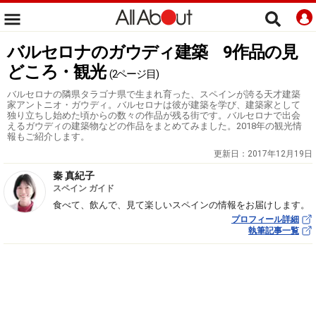
バルセロナのガウディ建築 9作品の見
どころ・観光
(2ページ目)
バルセロナの隣県タラゴナ県で生まれ育った、スペインが誇る天才建築
家アントニオ・ガウディ。バルセロナは彼が建築を学び、建築家として
独り立ちし始めた頃からの数々の作品が残る街です。バルセロナで出会
えるガウディの建築物などの作品をまとめてみました。2018年の観光情
報もご紹介します。
更新日：
2017年12月19日
秦 真紀子
スペイン ガイド
食べて、飲んで、見て楽しいスペインの情報をお届けします。
プロフィール詳細
執筆記事一覧