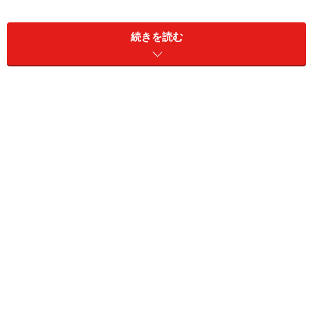
続きを読む
切干大根のカレーコールスロー(2～4人分)
■
切干大根のカレーコールスロー
切干大根
30g（1袋）
コーン水煮缶
50g（大さじ5）
■
カレーコールスローの調味料
マヨネーズ
大さじ2～3
粒マスタード
小さじ1～2
カレー粉
小さじ1/4