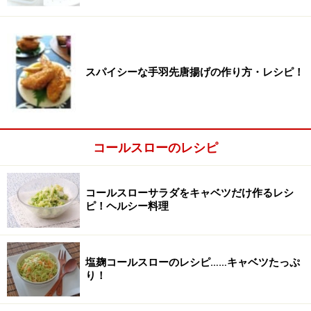
スパイシーな手羽先唐揚げの作り方・レシピ！
コールスローのレシピ
2
コールスローサラダをキャベツだけ作るレシ
カレーコールスローの調味料（マヨネーズ、粒マスター
ピ！ヘルシー料理
ド、カレー粉、醤油、はちみつ）を合わせ、混ぜます。
マヨネーズや粒マスタードなどは後から追加することも
塩麹コールスローのレシピ……キャベツたっぷ
り！
可能です。味をみて調整してください。