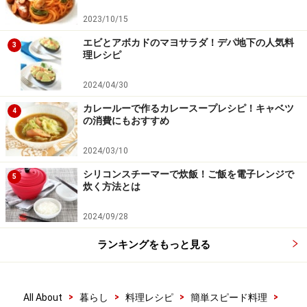
2023/10/15
エビとアボカドのマヨサラダ！デパ地下の人気料
3
理レシピ
ワンポイントアドバイス
2024/04/30
粒マスタードがない場合は和がらしや柚子胡椒、わさび
カレールーで作るカレースープレシピ！キャベツ
などでも。ちょっぴり加える醤油がほっとする味の秘訣
4
の消費にもおすすめ
です。ヘルシーにいきたい方はマヨネーズの半分をヨー
グルトにかえて作ってみてくださいね。
2024/03/10
シリコンスチーマーで炊飯！ご飯を電子レンジで
5
※記事内容は執筆時点のものです。最新の内容をご確認くださ
炊く方法とは
い。
※衛生面および保存状態に起因して食中毒や体調不良を引き起こ
2024/09/28
す場合があります。必ず清潔な状態で、正しい方法で行い、なる
べく早めにお召し上がりください。また、持ち運びの際は保存方
ランキングをもっと見る
法に注意してください。
【編集部おすすめの購入サイト】
>
>
>
>
All About
暮らし
料理レシピ
簡単スピード料理