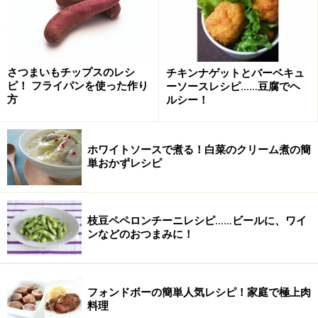
■
切干大根のカレーコールスローの作り方
1
切干大根は軽く水ですすぎ、水につけて戻します。5分
さつまいもチップスのレシ
チキンナゲットとバーベキュ
ピ！ フライパンを使った作り
ーソースレシピ……豆腐でヘ
ほどそのまま置き、ふっくらしたら、ざるにあげて水気
方
ルシー！
を切ります。
熱湯につけて戻せば、切干大根特有の香りが軽減されま
ホワイトソースで煮る！白菜のクリーム煮の簡
単おかずレシピ
す。苦手な方はお試しください。
枝豆ペペロンチーニレシピ……ビールに、ワイ
ンなどのおつまみに！
フォンドボーの簡単人気レシピ！家庭で極上肉
料理