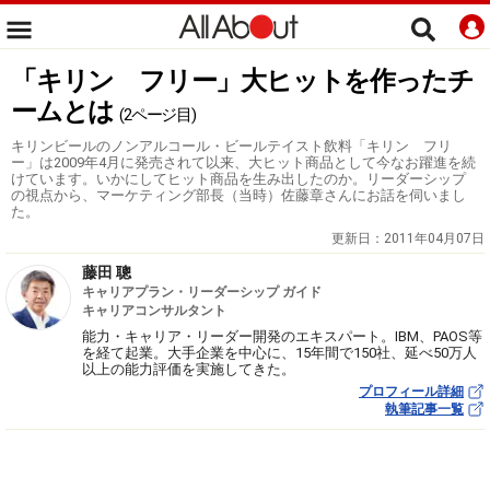
「キリン フリー」大ヒットを作ったチ
ームとは
(2ページ目)
キリンビールのノンアルコール・ビールテイスト飲料「キリン フリ
ー」は2009年4月に発売されて以来、大ヒット商品として今なお躍進を続
けています。いかにしてヒット商品を生み出したのか。リーダーシップ
の視点から、マーケティング部長（当時）佐藤章さんにお話を伺いまし
た。
更新日：
2011年04月07日
藤田 聰
キャリアプラン・リーダーシップ ガイド
キャリアコンサルタント
能力・キャリア・リーダー開発のエキスパート。IBM、PAOS等
を経て起業。大手企業を中心に、15年間で150社、延べ50万人
以上の能力評価を実施してきた。
プロフィール詳細
執筆記事一覧