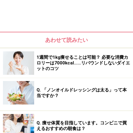
ーフードダイエット」です。
私たちの体は、食べたものを消化＆解毒するために体内
で酵素を作っていますが、酵素は加熱（およそ47度）に
より死んでしまいます。そこで、火を入れていない食材
あわせて読みたい
のみ（野菜、果物、ナッツ類が中心）を食べることで、
体が酵素を作り出すエネルギーを最小限に抑え、貯蓄し
1週間で1kg痩せることは可能？ 必要な消費カ
たエネルギーを体内のデトックスや新陳代謝を上げるた
ロリーは7000kcal……リバウンドしないダイエ
ットのコツ
めに使うよう促すのが「ローフードダイエット」の痩せ
理論となります。
Q. 「ノンオイルドレッシングは太る」って本
また、ローフードは加熱した普通の食事に比べると、消
当ですか？
化する際に体にかかる負担が少なくてすむのも特徴。こ
れにより、内臓器官に休息を与え、暴飲暴食などで疲れ
た内臓機能を取り戻すことができ、結果「体が軽くな
Q. 痩せ体質を目指しています。コンビニで買
る」「むくみが改善する」「毒素が排出されて肌の調子
えるおすすめの朝食は？