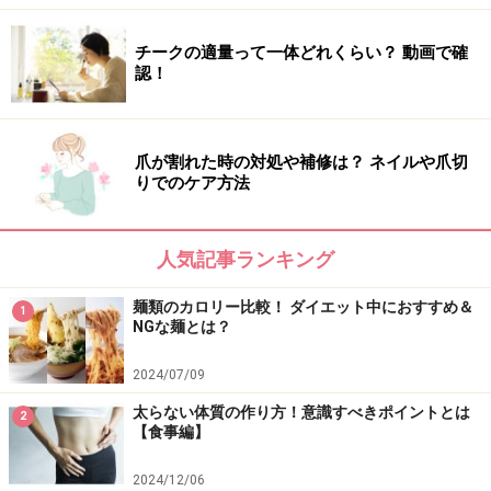
・代謝アップジュースのレシピ
グレープフルーツ1/2・パイナップル50g・生姜1g・ハチ
チークの適量って一体どれくらい？ 動画で確
認！
ミツ小さじ1・水100cc
爪が割れた時の対処や補修は？ ネイルや爪切
＜昼食例＞
りでのケア方法
昼食はサラダをたっぷり食べましょう。納豆、豆腐、わ
かめ、切干大根などを取り入れれば、満足感もアップし
人気記事ランキング
ます。
麺類のカロリー比較！ ダイエット中におすすめ＆
1
ドレッシングは市販のものでもOKですが、保存料や塩分
NGな麺とは？
の多いものは控えたほうがベター。オリーブオイル、バ
2024/07/09
ルサミコ酢、レモン汁、塩、黒こしょうなどをかけて食
太らない体質の作り方！意識すべきポイントとは
べたほうが、野菜の味が引き立ち、ダイエットにも効果
2
【食事編】
的です。また、生姜やニンニクを混ぜれば、味にパンチ
が効くのでオススメです。
2024/12/06