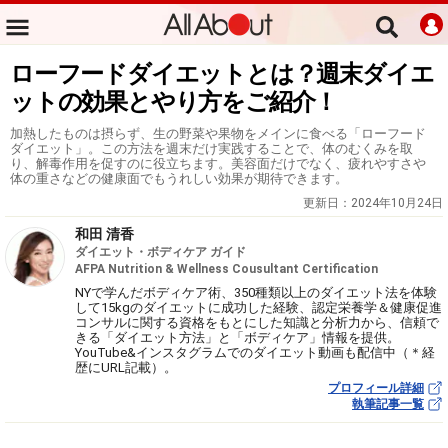
ローフードダイエットとは？週末ダイエ
ットの効果とやり方をご紹介！
加熱したものは摂らず、生の野菜や果物をメインに食べる「ローフード
ダイエット」。この方法を週末だけ実践することで、体のむくみを取
り、解毒作用を促すのに役立ちます。美容面だけでなく、疲れやすさや
体の重さなどの健康面でもうれしい効果が期待できます。
更新日：
2024年10月24日
和田 清香
ダイエット・ボディケア ガイド
AFPA Nutrition & Wellness Cousultant Certification
NYで学んだボディケア術、350種類以上のダイエット法を体験
して15kgのダイエットに成功した経験、認定栄養学＆健康促進
コンサルに関する資格をもとにした知識と分析力から、信頼で
きる「ダイエット方法」と「ボディケア」情報を提供。
YouTube&インスタグラムでのダイエット動画も配信中（＊経
歴にURL記載）。
プロフィール詳細
執筆記事一覧