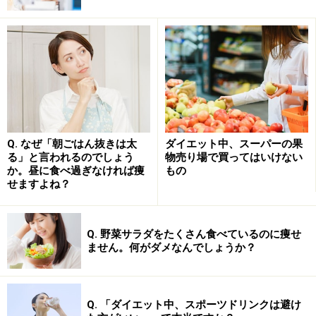
がよくなる」など、さまざまな効果が期待できるという
わけです。
■ローフードダイエット中に食べて良いもの
・果物＆生で食べることができる野菜
・低温処理のドライフルーツや海藻類
・納豆、味噌、醤油、豆腐
Q. なぜ「朝ごはん抜きは太
ダイエット中、スーパーの果
る」と言われるのでしょう
物売り場で買ってはいけない
（＊一旦加熱されているが、その後も発酵を続けるので
か。昼に食べ過ぎなければ痩
もの
OK）
せますよね？
・ナッツ類
（＊生のナッツの場合、一晩水に浸し酵素抑制物質を除
Q. 野菜サラダをたくさん食べているのに痩せ
去）
ません。何がダメなんでしょうか？
・発芽させた豆、穀類
（例：スプラウト、発芽玄米を粉に挽いてお菓子やピザ
生地に、ふやかしてサラダやスープに使う）
Q. 「ダイエット中、スポーツドリンクは避け