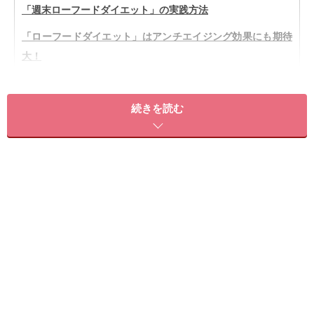
「週末ローフードダイエット」の実践方法
「ローフードダイエット」はアンチエイジング効果にも期待
大！
続きを読む
「ローフードダイエット」とは？
「ローフードダイエット」のコツは生野菜や果物をたくさん
食べること！
「ローフードダイエット」とは、NYから流行り始めたも
の。そもそも「ローフード」とは加工されていない生の
食材を指し、そのローフードをメインに食べるのが「ロ