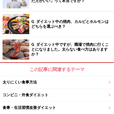
た方がいい」って本当ですか？
■ローフードダイエット中に食べてはいけないもの
・生の肉や魚
Q. ダイエット中の焼肉、カルビとホルモンは
（＊通常は食べてもOKだが、今回は週末のみなので控え
どちらを選ぶべき？
る）
・煮物、揚げ物、炒め物等、熱を使って処理した料理
Q. ダイエット中ですが、職場で焼肉に行くこ
・加工食品
とになりました。太らない食べ方はあります
か？
「ローフードダイエット」のメリット
この記事に関連するテーマ
ローフードダイエットの場合、生の食材であれば量やカ
太りにくい食事方法
ロリーを気にせずたっぷり食べて良いのがメリットで
す。サラダやフルーツをお腹がいっぱいになるまで食べ
コンビニ・外食ダイエット
ることができるので、空腹によるストレスに耐える必要
がありません。
食事・生活習慣改善ダイエット