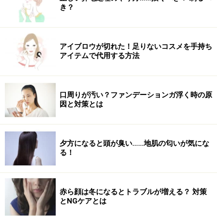
き？
金曜日の夜から日曜日の夜までローフードを食べる「週
末ローフードダイエット」の実践方法を紹介しましょ
アイブロウが切れた！足りないコスメを手持ち
う。2日半でも、消化活動を休ませることで体内のデト
アイテムで代用する方法
ックスが促され、体が軽くなり爽快感が味わえると思い
ます。
口周りが汚い？ファンデーションガ浮く時の原
＜朝食例＞
因と対策とは
朝食には果物や野菜で作ったフレッシュジュースがオス
スメ。
夕方になると頭が臭い……地肌の匂いが気にな
る！
・便秘解消ジュースのレシピ
（※ミキサーで作ります）
パイナップル50g・バナナ1/3・セロリ15g・ハチミツ小
赤ら顔は冬になるとトラブルが増える？ 対策
さじ1・水150cc
とNGケアとは