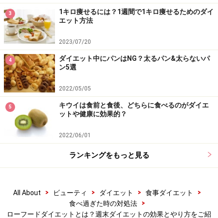
1キロ痩せるには？1週間で1キロ痩せるためのダイ
3
＜夕食例＞
エット方法
夕食もサラダを中心にたっぷり食べます。ただ、「冷た
2023/07/20
い野菜ばかりでは体が冷える！」という時は、加熱した
ダイエット中にパンはNG？太るパン&太らないパ
野菜（茹でる＆蒸す）とサラダを一緒に食べるのもよい
4
ン5選
でしょう。
2022/05/05
例えば、茹でたほうれん草、人参、キノコ類などを海苔
キウイは食前と食後、どちらに食べるのがダイエ
5
ットや健康に効果的？
で巻いた「野菜海苔巻き」や、温かい野菜スープ×サラダ
でもOKです。
2022/06/01
ランキングをもっと見る
ローフードの定義を正確に守って全ての食材を生で食べ
るとなると大変なので、「週末ローフードダイエット」
期間中は、野菜中心の食事に酵素を豊富に含む生の食材
>
>
>
>
All About
ビューティ
ダイエット
食事ダイエット
を取り入れる方法をオススメします。
>
食べ過ぎた時の対処法
ローフードダイエットとは？週末ダイエットの効果とやり方をご紹