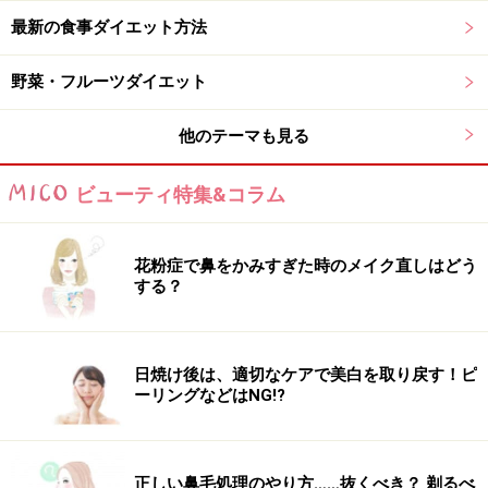
でも、「サラダだけではすぐにお腹がすいてしまう……」
最新の食事ダイエット方法
という場合は、お腹に溜まりやすい食材、例えば果物な
野菜・フルーツダイエット
らバナナ、サラダにはアボカド、豆腐、納豆、ナッツを
入れたりするとよいでしょう。また、小腹がすいた時に
他のテーマも見る
は間食として、ドライフルーツがオススメです。
ビューティ特集&コラム
また「ローフードダイエット」は、食材そのものの味を
楽しむものなので、手の込んだ＆面倒な料理の下ごしら
花粉症で鼻をかみすぎた時のメイク直しはどう
えをする必要がないのもメリット。毎日忙しく、料理を
する？
作る時間のない人にも好都合です！
日焼け後は、適切なケアで美白を取り戻す！ピ
「週末ローフードダイエット」の実践方法
ーリングなどはNG!?
正しい鼻毛処理のやり方……抜くべき？ 剃るべ
朝食にはフレッシュジュースがオススメ！