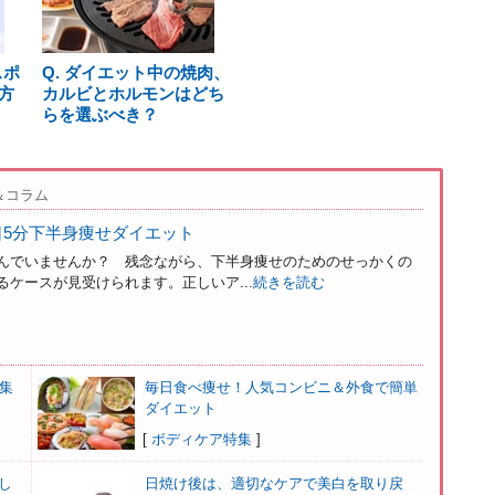
スポ
Q. ダイエット中の焼肉、
方
カルビとホルモンはどち
らを選ぶべき？
＆コラム
日5分下半身痩せダイエット
んでいませんか？ 残念ながら、下半身痩せのためのせっかくの
ケースが見受けられます。正しいア...
続きを読む
集
毎日食べ痩せ！人気コンビニ＆外食で簡単
ダイエット
[
ボディケア特集
]
し
日焼け後は、適切なケアで美白を取り戻