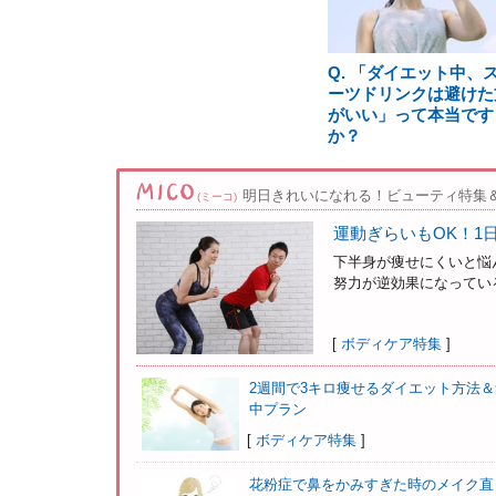
Q. 「ダイエット中、
ーツドリンクは避けた
がいい」って本当です
か？
明日きれいになれる！ビューティ特集
(ミーコ)
運動ぎらいもOK！1
下半身が痩せにくいと悩
努力が逆効果になっている
[
ボディケア特集
]
2週間で3キロ痩せるダイエット方法＆
中プラン
[
ボディケア特集
]
花粉症で鼻をかみすぎた時のメイク直