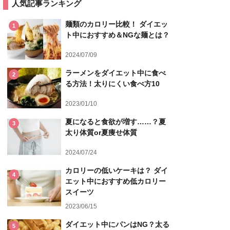
人気記事ランキング
麺類のカロリー比較！ ダイエッ
1
ト中におすすめ＆NGな麺とは？
2024/07/09
ラーメンをダイエット中に食べ
2
る方法！太りにくい食べ方10
2023/01/10
夏になると食欲が増す……？夏
3
太り体質or夏痩せ体質
2024/07/24
カロリーの低いケーキは？ ダイ
4
エット中におすすめ低カロリー
スイーツ
2023/06/15
ダイエット中にパンはNG？太る
5