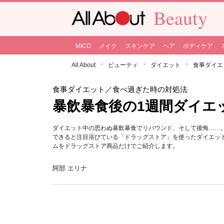
Beauty
MICO
メイク
スキンケア
ヘア
ボディケア
All About
ビューティ
ダイエット
食事ダイエ
食事ダイエット
／食べ過ぎた時の対処法
暴飲暴食後の1週間ダイエ
ダイエット中の思わぬ暴飲暴食でリバウンド、そして後悔……
できると注目浴びている「ドラッグストア」を使ったダイエッ
ムをドラッグストア商品だけでご紹介します。
阿部 エリナ