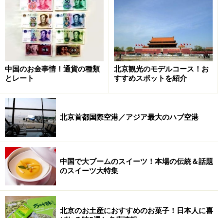
変えてから、元旦に正月を迎えるようになったのです。
しかし、アジア諸国では今でも年越しといえば春節を指
し示す国が少なくありません。中国、
台湾
、
韓国
、北朝
鮮、ベトナム、
シンガポール
、
マレーシア
、
インドネシ
中国のお金事情！通貨の種類
北京観光のモデルコース！お
ア
、ブルネイ、モンゴルでは、国の休日として春節を祝
とレート
すすめスポットを紹介
っているのです。
北京首都国際空港／アジア最大のハブ空港
春節の日程 2020年の休日は1月24日～1月
30日の7日間と予想！
中国で大ブームのスイーツ！本場の伝統＆話題
のスイーツ大特集
毎年の春節前約半月は、中国中が年越しに向けての準備を始
める
北京のお土産におすすめのお菓子！日本人に喜
■2020年春節休暇のスケジュール