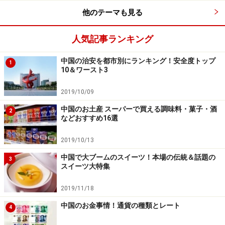
い9日を切望する声が多くあがっており、近い将来、春
他のテーマも見る
節のロングバケーションが実現するかもしれません！
人気記事ランキング
ちなみに中国の冬休みは日本より長く、小中高は春節休
中国の治安を都市別にランキング！安全度トップ
みを絡めて約1カ月、大学は学校によって違いますが1カ
1
10＆ワースト3
月半から2カ月の長期休みとなります。
2019/10/09
■2022年北京冬季五輪は春節期間中に開催予定
中国のお土産 スーパーで買える調味料・菓子・酒
2
などおすすめ16選
中国初の冬季五輪が2022年に北京で開催。開催日は2022
年2月4日（旧暦1月4日に開会式）～2月20日、パラリン
2019/10/13
ピックが3月4日～3月13日という予定です。2022年は春
中国で大ブームのスイーツ！本場の伝統＆話題の
3
節と五輪開会式というダブルハッピネスで大いに盛り上
スイーツ大特集
がりそうです。
2019/11/18
■中国の春節の日付
中国のお金事情！通貨の種類とレート
4
前章で述べたとおり、春節は太陰暦に基づく祝日なの