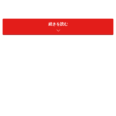
INDEX
続きを読む
春節とは？
春節の日程
春節旅行で人気の中国国内スポット
中国の春節 食べ物編​​​​​​​
中国の春節 飾りつけ
中国の春節 庶民の過ごし方​​​​​​​
中国の春節 風習​​​​​​​
中国の廟会​​​​​​​
春節とは？