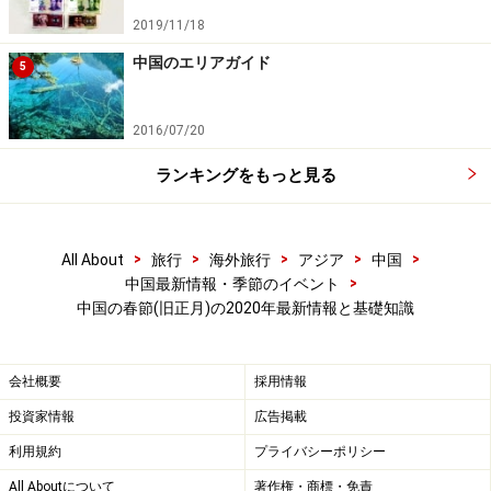
で、太陽暦での日付は毎年違ってきます。下記は2118年
2019/11/18
までの中国の春節の日付です。中国の春節の休みは1週
中国のエリアガイド
5
間。詳細日程は毎年発表されます。
2011年2月3日 2012年1月23日 2013年2月10日
2016/07/20
2014年1月31日
ランキングをもっと見る
2015年2月19日 2016年2月8日 2017年1月28日
2018年2月16日
2019年2月5日
2020年1月25日
2021年2月12日
>
>
>
>
>
All About
旅行
海外旅行
アジア
中国
2022年2月1日
>
中国最新情報・季節のイベント
中国の春節(旧正月)の2020年最新情報と基礎知識
2023年1月22日 2024年2月10日 2025年1月29
日 2026年2月17日
会社概要
採用情報
2027年2月6日 2028年1月26日 2029年2月13日
2030年2月3日
投資家情報
広告掲載
2031年1月23日 2032年2月11日 2033年1月31
利用規約
プライバシーポリシー
日 2034年2月19日
All Aboutについて
著作権・商標・免責