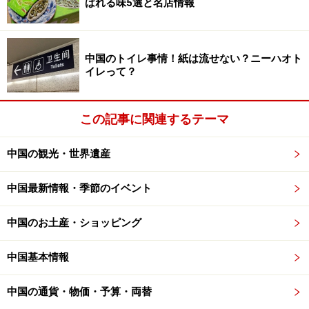
ばれる味5選と名店情報
春節前1カ月ぐらいから、デパートやスーパーに春節の飾り
付けを販売する特設売場が登場する
中国のトイレ事情！紙は流せない？ニーハオト
イレって？
2020年の春節（旧暦の1月1日）は1月25日なので、春節
この記事に関連するテーマ
の休みは1月19日（日曜日）と2月1日（土曜日）が振替
出勤日となり、1月24日の大晦日「除夕（「大年三十」
中国の観光・世界遺産
ともいう）」から1月30日までの7日間が休日と予想され
ます。
中国最新情報・季節のイベント
毎年開催される全国人民代表大会では、社会問題になっ
中国のお土産・ショッピング
ている帰省ラッシュを緩和するため、春節の休みを現在
中国基本情報
の7日間から10～12日、もしくは15日に延長したらどう
か？ といった意見が毎回のように出されますが、なかな
中国の通貨・物価・予算・両替
か実現しません。ただネットでも、せめて今より2日長