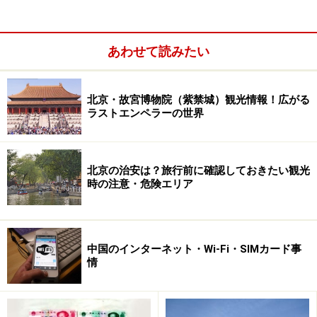
あわせて読みたい
北京・故宮博物院（紫禁城）観光情報！広がる
ラストエンペラーの世界
北京の治安は？旅行前に確認しておきたい観光
時の注意・危険エリア
年々派手になる春節時の飾りつけ
そもそも春節とは何なのでしょう？ 春節というのは日本
中国のインターネット・Wi-Fi・SIMカード事
情
でいう旧暦の正月、日本では旧正月と言われています。
実は、かつては日本も“年越し”といえば、旧正月のこと
だったのですが、明治維新後、政府が太陰暦を太陽暦に