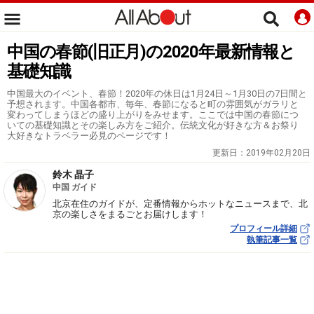
中国の春節(旧正月)の2020年最新情報と
基礎知識
中国最大のイベント、春節！2020年の休日は1月24日～1月30日の7日間と
予想されます。中国各都市、毎年、春節になると町の雰囲気がガラリと
変わってしまうほどの盛り上がりをみせます。ここでは中国の春節につ
いての基礎知識とその楽しみ方をご紹介。伝統文化が好きな方＆お祭り
大好きなトラベラー必見のページです！
更新日：
2019年02月20日
鈴木 晶子
中国 ガイド
北京在住のガイドが、定番情報からホットなニュースまで、北
京の楽しさをまるごとお届けします！
プロフィール詳細
執筆記事一覧