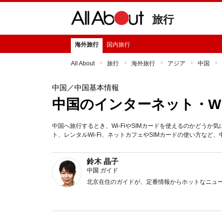
旅行
海外旅行
国内旅行
All About
旅行
海外旅行
アジア
中国
中国
／中国基本情報
中国のインターネット・Wi-
中国へ旅行するとき、Wi-FiやSIMカードを使えるのかどうか
ト、レンタルWi-Fi、ネットカフェやSIMカードの使い方な
鈴木 晶子
中国 ガイド
北京在住のガイドが、定番情報からホットなニュ