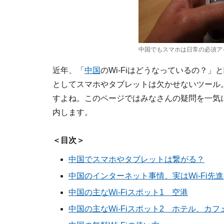
中国でもスマホは日常の必須アイ
近年、「
中国
のWi-Fiはどうなっているの？
としてスマホやタブレットは欠かせないツール。
すよね。このページではみなさんの疑問を一気に
内します。
＜目次＞
中国でスマホやタブレットは繋がる？
中国のインターネット事情、実はWi-Fi先進
中国の主なWi-Fiスポット1 空港
中国の主なWi-Fiスポット2 ホテル、カフ