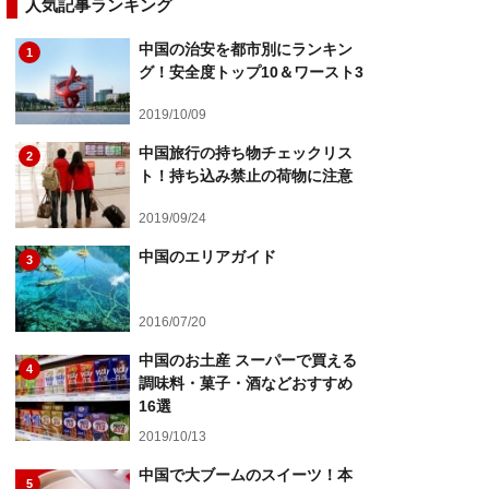
人気記事ランキング
中国の治安を都市別にランキン
1
グ！安全度トップ10＆ワースト3
2019/10/09
中国旅行の持ち物チェックリス
2
ト！持ち込み禁止の荷物に注意
2019/09/24
中国のエリアガイド
3
2016/07/20
中国のお土産 スーパーで買える
4
調味料・菓子・酒などおすすめ
16選
2019/10/13
中国で大ブームのスイーツ！本
5