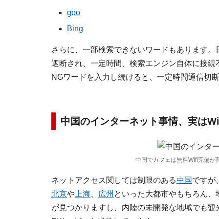
goo
Bing
さらに、一部検索できないワードもあります。
遮断され、一定時間、検索エンジン自体に接続
NGワードを入力し続けると、一定時間通信切
中国のインターネット事情、実はWi-
中国でカフェは無料Wifi完備
ネットアクセス関しては制限のある
中国
ですが
北京
や
上海
、
広州
といった大都市やもちろん、地
が見つかりますし、内陸の未開発な地域でも観光