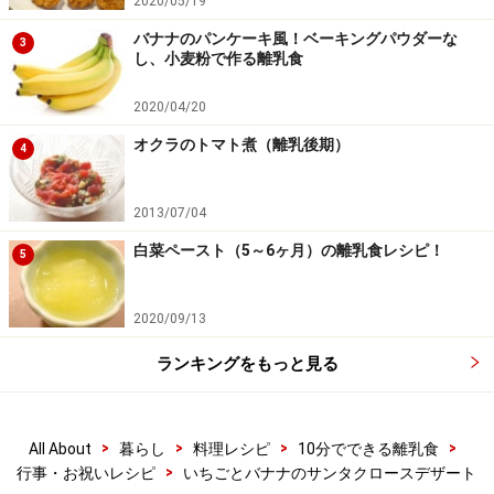
2020/05/19
目をつける
4
バナナのパンケーキ風！ベーキングパウダーな
3
し、小麦粉で作る離乳食
海苔をはさみで小さく切り、目にしてバナナに貼り付け
2020/04/20
て出来上がり
オクラのトマト煮（離乳後期）
4
味の組み合わせなどが気になる場合は目は他の食材で
も。
2013/07/04
白菜ペースト（5～6ヶ月）の離乳食レシピ！
5
2020/09/13
ランキングをもっと見る
>
>
>
>
All About
暮らし
料理レシピ
10分でできる離乳食
>
行事・お祝いレシピ
いちごとバナナのサンタクロースデザート