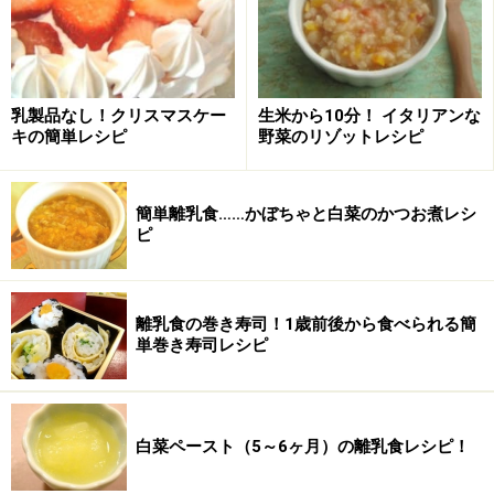
方・手順
■
サンタクロースを作る
いちごとバナナを切る
1
乳製品なし！クリスマスケー
生米から10分！ イタリアンな
キの簡単レシピ
野菜のリゾットレシピ
バナナは皮をむいて2cm分切ります。いちごは横にし、
左右等分に切ります。
簡単離乳食……かぼちゃと白菜のかつお煮レシ
ピ
バナナは少し上を斜めに切り落とすと見た目が少し綺麗
ですが、あまり斜めにするといちごが乗りにくくなりま
す
離乳食の巻き寿司！1歳前後から食べられる簡
単巻き寿司レシピ
白菜ペースト（5～6ヶ月）の離乳食レシピ！