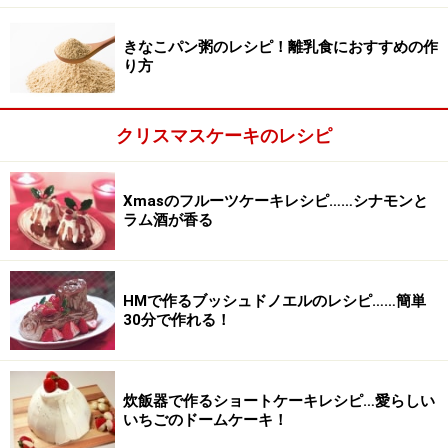
きなこパン粥のレシピ！離乳食におすすめの作
り方
クリスマスケーキのレシピ
Xmasのフルーツケーキレシピ……シナモンと
ラム酒が香る
いちごの上にバナナをのせてはさむ
2
HMで作るブッシュドノエルのレシピ……簡単
30分で作れる！
切ったいちごに、2cmに切ったバナナを挟めます。
炊飯器で作るショートケーキレシピ…愛らしい
いちごのドームケーキ！