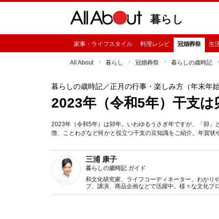
暮らし
家事・ライフスタイル
料理レシピ
冠婚葬祭
生
All About
暮らし
冠婚葬祭
暮らしの歳時記
暮らしの歳時記
／正月の行事・楽しみ方（年末年
2023年（令和5年）干支
2023年（令和5年）は卯年。いわゆるうさぎ年ですが、「卯
徴、ことわざなど何かと役立つ干支の豆知識をご紹介。年賀状
三浦 康子
暮らしの歳時記 ガイド
和文化研究家、ライフコーディネーター。わかり
ブ、講演、商品企画などで活躍中。様々な文化プ
書多数。