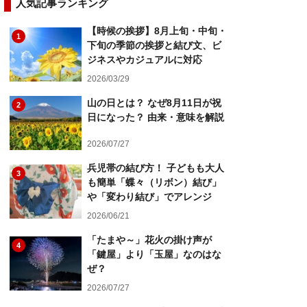
人気記事ランキング
【時候の挨拶】8月上旬・中旬・
1
下旬の季節の挨拶と結び文、ビ
ジネスやカジュアルに対応
2026/03/29
山の日とは？ なぜ8月11日が祝
2
日になった？ 由来・意味を解説
2026/07/27
兵児帯の結び方！ 子どもも大人
3
も簡単「蝶々（リボン）結び」
や「変わり結び」でアレンジ
2026/06/21
「たまや～」花火の掛け声が
4
「鍵屋」より「玉屋」なのはな
ぜ？
2026/07/27