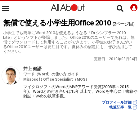
無償で使える小学生用Office 2010
(2ページ目)
小学生でも簡単にWord 2010を使えるようなる「Dr.シンプラー 2010
Lite」というソフトが登場しました。Office 2010のユーザーであれば、無
償でダウンロードして利用することができます。小学生のお子さんがい
るOffice 2010ユーザーは要注目です。夏休みの宿題にも、ぜひ活用して
ください。
更新日：
2010年08月04日
井上 健語
ワード（Word）の使い方 ガイド
Microsoft Office Specialist（MOS）
マイクロソフトのWordのMVPアワード受賞(2008年～2015
年)。Wordとの付き合いは15年以上で、Wordを中心にIT書籍や
雑誌・Webの執筆多数。
プロフィール詳細
執筆記事一覧