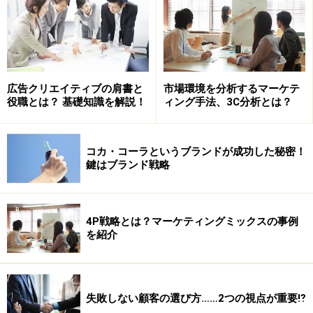
広告クリエイティブの肩書と
市場環境を分析するマーケテ
役職とは？ 基礎知識を解説！
ィング手法、3C分析とは？
「アルフェ」は女性が不足がちな鉄分を多く含み、ロイ
コカ・コーラというブランドが成功した秘密！
ヤルゼリーやビタミンを配合するなど、やはり健康と美
鍵はブランド戦略
容を意識した栄養ドリンクだ。大正製薬は1997年に「ア
ルフェ・ミニ」を発売して以来、木村佳乃さんや京野こ
とみさん、小西真奈美さんなど女性に支持される芸能人
4P戦略とは？マーケティングミックスの事例
を紹介
をCMに起用し、ターゲット顧客の心を捉えロングヒット
を記録してきた。
果たして、日本コカ・コーラはどのようなマーケティン
失敗しない顧客の選び方……2つの視点が重要⁉