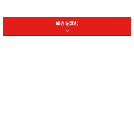
続きを読む
最近では男性用ブラジャーや女性用ふんどしなど、一般
常識とは真逆の製品を市場に投入するいわば“逆バリマー
ケティング”を採用して一定の成功を収める企業も後を絶
たない。果たしてコカコーラの「リアルゴールド カロ
リー1/3」は成功するのだろうか？