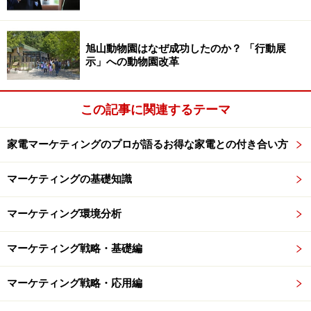
グ戦略で女性の心を掴んでいくのだろうか？
次ページではブランド・エクステンションを見ていくこ
旭山動物園はなぜ成功したのか？ 「行動展
とにしよう。
示」への動物園改革
※記事内容は執筆時点のものです。最新の内容をご確認くださ
い。
この記事に関連するテーマ
家電マーケティングのプロが語るお得な家電との付き合い方
次のページへ
1
/
4
マーケティングの基礎知識
マーケティング環境分析
マーケティング戦略・基礎編
マーケティング戦略・応用編