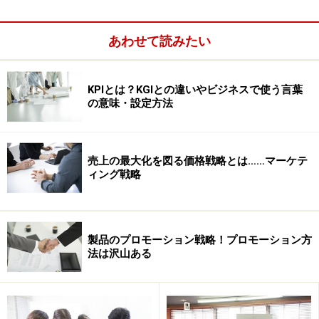
今回は日本コカ・コーラの“逆バリマーケティング”を検
証していくことにしよう。
あわせて読みたい
女性向け栄養ドリンクのニーズの高まり
KPIとは？KGIとの違いやビジネスで使う言葉
女性の社会進出に伴って、これまで男性が主に栄養補給
の意味・設定方法
のために愛飲していた栄養ドリンクを利用する女性も増
えてきた。このニーズの高まりに対応したのは何も日本
コカ・コーラ社が初めてではない。すでに大正製薬から
売上の最大化を図る価格戦略とは……マーケテ
ィング戦略
は「アルフェ」シリーズという女性のための栄養ドリン
クが販売されている。
製品のプロモーション戦略！プロモーション方
法は沢山ある