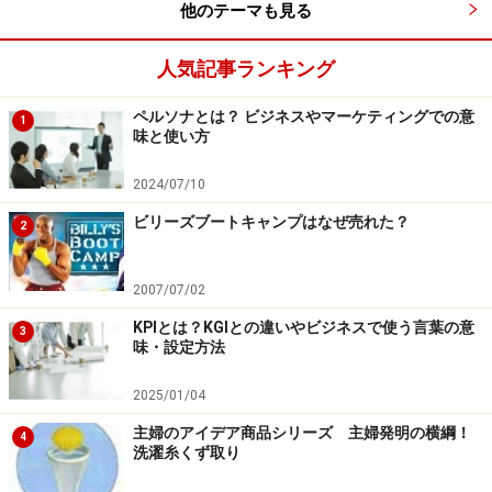
他のテーマも見る
人気記事ランキング
ペルソナとは？ ビジネスやマーケティングでの意
1
味と使い方
2024/07/10
ビリーズブートキャンプはなぜ売れた？
2
2007/07/02
KPIとは？KGIとの違いやビジネスで使う言葉の意
3
味・設定方法
2025/01/04
主婦のアイデア商品シリーズ 主婦発明の横綱！
4
洗濯糸くず取り