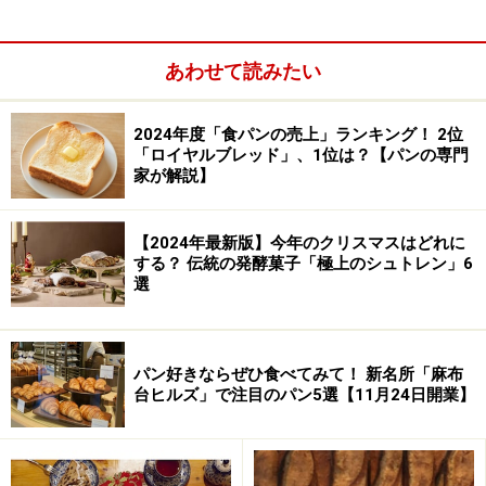
あわせて読みたい
2024年度「食パンの売上」ランキング！ 2位
「ロイヤルブレッド」、1位は？【パンの専門
家が解説】
【2024年最新版】今年のクリスマスはどれに
する？ 伝統の発酵菓子「極上のシュトレン」6
選
パン好きならぜひ食べてみて！ 新名所「麻布
台ヒルズ」で注目のパン5選【11月24日開業】