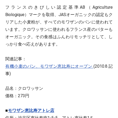
フランスのきびしい認定基準AB（Agriculture
Biologique）マークを取得、JASオーガニックの認定もク
リアした小麦粉が、すべてのモワザンのパンに使われて
います。クロワッサンに使われるフランス産のバターも
オーガニック。その食感はふんわりモッチリとして、し
っかり食べ応えがあります。
関連記事：
有機小麦のパン、モワザン恵比寿にオープン
(2010.8 記
事)
品名：クロワッサン
価格：273円
■
モワザン恵比寿アトレ店
住所：渋谷区恵比寿南1-5-5 アトレ恵比寿1Ｆ