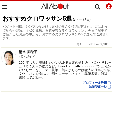
おすすめクロワッサン5選
(3ページ目)
バゲット同様、シンプルなだけに素材の良さや技術が問われ、店によっ
て配合や製法、形状や風味、食感が異なるクロワッサン。今まで記事で
ご紹介したお店の中から、おすすめのクロワッサンを5つ選んでご紹介し
ます。
更新日：
2010年09月05日
清水 美穂子
パン ガイド
2001年より、美味しいパンのある日常の愉しみ、パンとそれを
とりまく人々の物語など、bread+something good(パンと何か
いいもの）をテーマに執筆。興味があるのは職人の仕事と伝統
文化。パンを愉しむ企画のコーディネイト、執筆多数。雑誌、
書籍にて活動中。
プロフィール詳細
執筆記事一覧