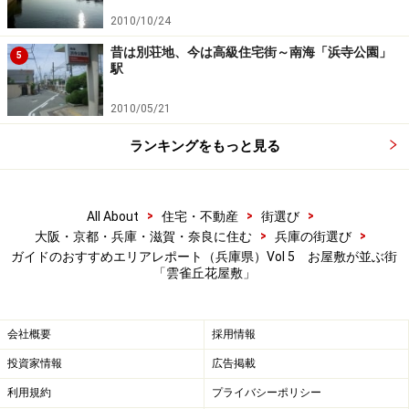
2010/10/24
に賛同した人がこの地に住宅を構えたようです。この雲
雀丘の開発理念は、東京の田園調布も参考にしたとか。
昔は別荘地、今は高級住宅街～南海「浜寺公園」
5
駅
まさに、住宅街の草分け的な存在ともいえますね。
2010/05/21
ランキングをもっと見る
街のシンボル「雲雀学園」
閑静な住宅街の中で、唯一賑やかなのが「雲雀丘学
園」。幼稚園から高校まである私立の学園です。登下校
>
>
>
All About
住宅・不動産
街選び
>
>
大阪・京都・兵庫・滋賀・奈良に住む
兵庫の街選び
の時間になると、学園生で活気があふれています。この
ガイドのおすすめエリアレポート（兵庫県）Vol 5 お屋敷が並ぶ街
学園の特徴は、創設された理由。なんとこの地域の要望
「雲雀丘花屋敷」
で作られたそうです。「この雲雀丘の地にふさわしい学
校を建てたいという，住民の強い願い」から、学園が創
会社概要
採用情報
設されたとのこと（雲雀学園のHPより）。学校まで作る
投資家情報
広告掲載
とは、やはり住民の意識の高さが表れています。
利用規約
プライバシーポリシー