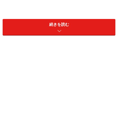
続きを読む
大阪梅田と宝塚を結ぶ路線の「阪急宝塚線」に「雲雀丘
花屋敷」があります。快速急行が停車する駅で、大阪梅
田まで乗り換えなしで22分。また、この駅は普通電車の
始発駅になっています。時間は31分と多少かかります
が、始発駅から座って通勤通学することも出来ます。
この「阪急宝塚線」は、大阪空港への乗り換え駅「蛍