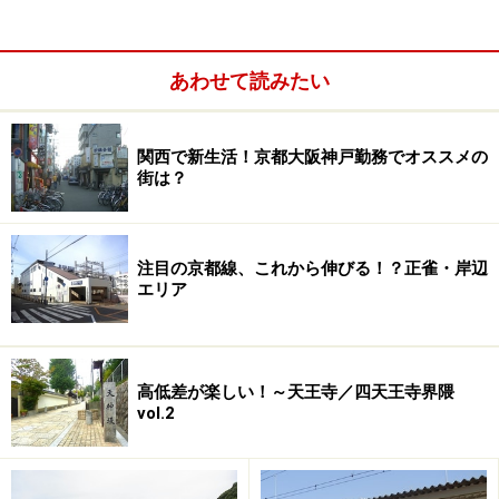
池」や「大阪大学」がある「石橋」などの駅もあり、空
港へのアクセスや文教地区でも有名な路線です。また、
あわせて読みたい
以前の記事でも紹介した
「川西能勢口」
、
「池田」
は、
近隣の駅。ひと駅ごとに、風情が変わる路線でもありま
す。
関西で新生活！京都大阪神戸勤務でオススメの
街は？
「雲雀丘花屋敷」はとても長い駅名ですが、昔は雲雀丘
駅と花屋敷駅の２つがあったようです。この2つの駅が
注目の京都線、これから伸びる！？正雀・岸辺
一緒になって今の駅名になったとか。また街も、宝塚市
エリア
「雲雀丘」と川西市「花屋敷」と分かれています。この
駅も両方の市にまたがっているとか。駅の下に流れる小
さな川が市境だそうです。
高低差が楽しい！～天王寺／四天王寺界隈
vol.2