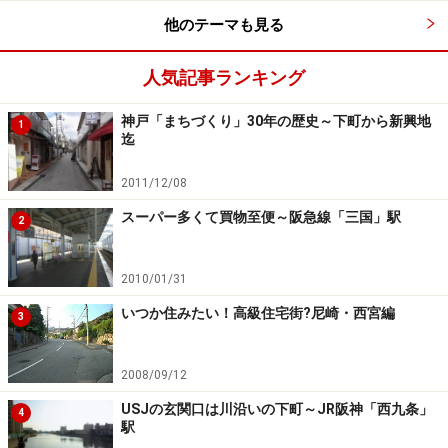
他のテーマも見る
です。きれいに剪定されたお庭の木々が、駅前を緑豊か
なものにしています。駅前にお屋敷があるのも、この街
人気記事ランキング
の風格ですね。
神戸「まちづくり」30年の歴史～下町から新興地
1
迄
2011/12/08
大正時代に個人で開発された街
スーパー多くて買物至便～阪急線「三国」駅
2
2010/01/31
雲雀丘のお屋敷が続く街並み
いつか住みたい！高級住宅街?尼崎・西宮編
3
この地域は、大正時代に個人で開発された街です。当時
は、電鉄会社による宅地開発がほとんどだった時代に、
2008/09/12
珍しいですね。開発も、できるだけ元の地形を残し、緑
USJの玄関口は川沿いの下町～JR阪神「西九条」
4
を残すという理念のもとに開発されたようです。また、
駅
生垣を作り美観に務めるなどのルールが作られ、それら