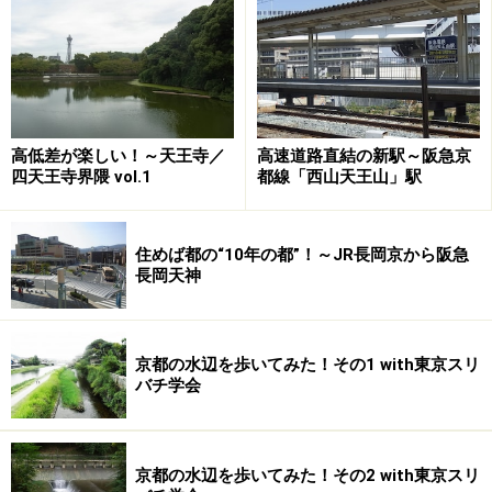
高低差が楽しい！～天王寺／
高速道路直結の新駅～阪急京
四天王寺界隈 vol.1
都線「西山天王山」駅
住めば都の“10年の都”！～JR長岡京から阪急
長岡天神
また、飛行機のアクセスも抜群です。大阪空港まで約5
キロメートル。電車でも車でも15分程度の近さです。気
軽に飛行機の旅も出来ますね。 また、車のアクセスも便
京都の水辺を歩いてみた！その1 with東京スリ
利です。「中国自動車道」や「阪神速道路」のインター
バチ学会
チェンジなども近隣にあり、いずれも車で10分ほど。京
都や岡山などの遠出にも、大阪市内などにも車で手軽に
高速道路が使えますね。
京都の水辺を歩いてみた！その2 with東京スリ