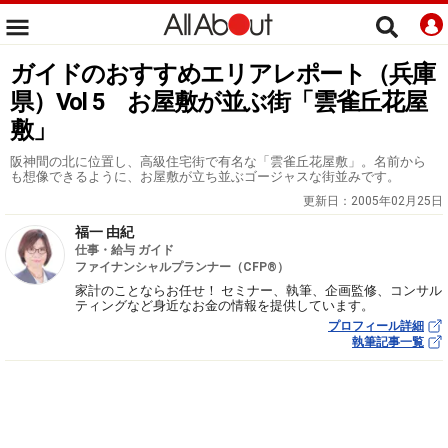
ガイドのおすすめエリアレポート（兵庫
県）Vol 5 お屋敷が並ぶ街「雲雀丘花屋
敷」
阪神間の北に位置し、高級住宅街で有名な「雲雀丘花屋敷」。名前から
も想像できるように、お屋敷が立ち並ぶゴージャスな街並みです。
更新日：
2005年02月25日
福一 由紀
仕事・給与 ガイド
ファイナンシャルプランナー（CFP®）
家計のことならお任せ！ セミナー、執筆、企画監修、コンサル
ティングなど身近なお金の情報を提供しています。
プロフィール詳細
執筆記事一覧