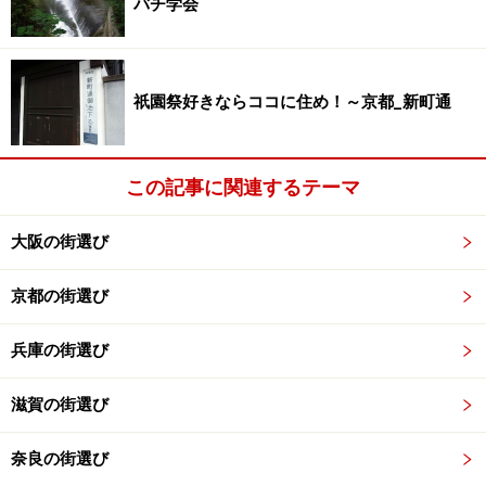
バチ学会
邸宅が並ぶ駅前
祇園祭好きならココに住め！～京都_新町通
この記事に関連するテーマ
雲雀丘花屋敷駅。駅前から邸宅が並ぶ。
雲雀丘花屋敷は小さな駅で、駅前にビルや繁華街は一切
大阪の街選び
ありません。あくまでも、お屋敷街の一角として、市役
京都の街選び
所の出張所や個人医院、喫茶店、個人商店がある程度。
歩く人も数少なく、駅前から邸宅街の風格が漂っていま
兵庫の街選び
す。駅前のバス停からは、山手の住宅地に向かう便が発
着しています。
滋賀の街選び
そしてこの駅で一番驚くのが、駅前の住宅。改札を出た
奈良の街選び
瞬間に目に飛び込むのが、瀟洒な個人のお家の塀や生垣