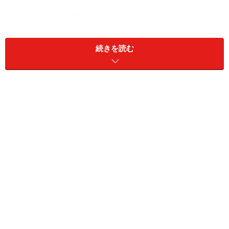
JR「長岡京」駅駅前ロータリー
続きを読む
JR「長岡京」駅は、1995年に改称された名前で以前から
知る人にとっては「神足（こうたり）」駅と言った方が
なじみ深いかもしれません。今も「神足」の名前を冠し
た賃貸マンション等がたくさん見られます。
駅の東側には村田製作所・三菱電機・パナソニック・ニ
チユ三菱フォークリフトといった大企業が並び、商店等
の街の中心部は西口方面から阪急線方面にかけてのエリ
アとなります。
駅前は、阪急「長岡天神」駅に比べ殺風景でしたが、
2004年から2005年にかけて駅前ロータリーができ、
平和