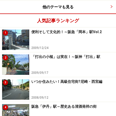
他のテーマも見る
人気記事ランキング
便利そして文化的！～阪急「岡本」駅Vol.2
1
2009/12/24
「打出の小槌」は実在！～阪神「打出」駅
2
2009/09/17
いつか住みたい！高級住宅街?尼崎・西宮編
3
2008/09/12
阪急「伊丹」駅～歴史ある清酒発祥の街
4