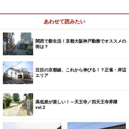
堂フレンドマート
長岡京店等がテナントとして入る駅前
再開発ビル「
バンビオ1番館・2番館
」が完成し、賑わい
ができました。
あわせて読みたい
ただし、通りから一本入ってしまえば庶民的な住宅地。
街区が整理されているためそれほど密集はしていませ
関西で新生活！京都大阪神戸勤務でオススメの
街は？
ん。商業店舗等は阪急「長岡天神」駅周辺の方が充実し
ています。
注目の京都線、これから伸びる！？正雀・岸辺
次のページでは、
阪急「長岡天神」駅方面へと歩を進め
エリア
ます
。
※記事内容は執筆時点のものです。最新の内容をご確認くださ
い。
高低差が楽しい！～天王寺／四天王寺界隈
vol.2
次のページへ
1
/
3