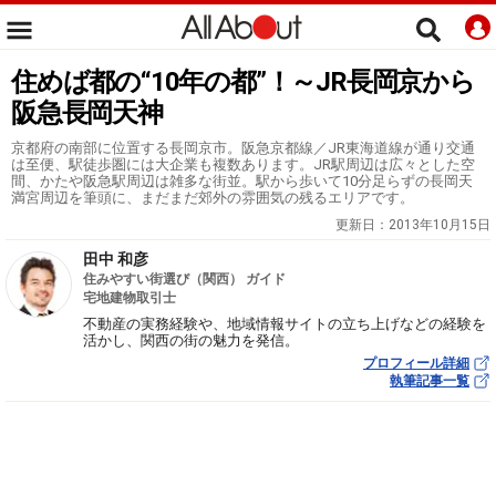
住めば都の“10年の都”！～JR長岡京から
阪急長岡天神
京都府の南部に位置する長岡京市。阪急京都線／JR東海道線が通り交通
は至便、駅徒歩圏には大企業も複数あります。JR駅周辺は広々とした空
間、かたや阪急駅周辺は雑多な街並。駅から歩いて10分足らずの長岡天
満宮周辺を筆頭に、まだまだ郊外の雰囲気の残るエリアです。
更新日：
2013年10月15日
田中 和彦
住みやすい街選び（関西） ガイド
宅地建物取引士
不動産の実務経験や、地域情報サイトの立ち上げなどの経験を
活かし、関西の街の魅力を発信。
プロフィール詳細
執筆記事一覧