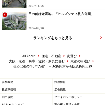
2007/11/06
目の前は遊園地。「ヒルズシティ枚方公園」
5
2006/04/20
ランキングをもっと見る
>
>
>
All About
住宅・不動産
街選び
>
>
大阪・京都・兵庫・滋賀・奈良に住む
京都の街選び
住めば都の“10年の都”！～JR長岡京から阪急長岡天神
会社概要
採用情報
投資家情報
広告掲載
利用規約
プライバシーポリシー
All Aboutについて
著作権・商標・免責