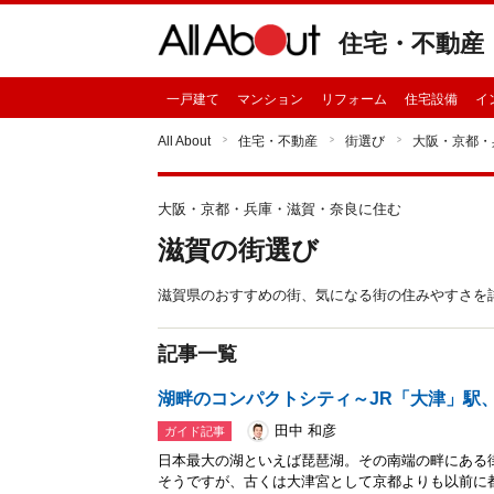
住宅・不動産
一戸建て
マンション
リフォーム
住宅設備
イ
All About
住宅・不動産
街選び
大阪・京都・
大阪・京都・兵庫・滋賀・奈良に住む
滋賀の街選び
滋賀県のおすすめの街、気になる街の住みやすさを
記事一覧
湖畔のコンパクトシティ～JR「大津」駅
田中 和彦
ガイド記事
日本最大の湖といえば琵琶湖。その南端の畔にある
そうですが、古くは大津宮として京都よりも以前に