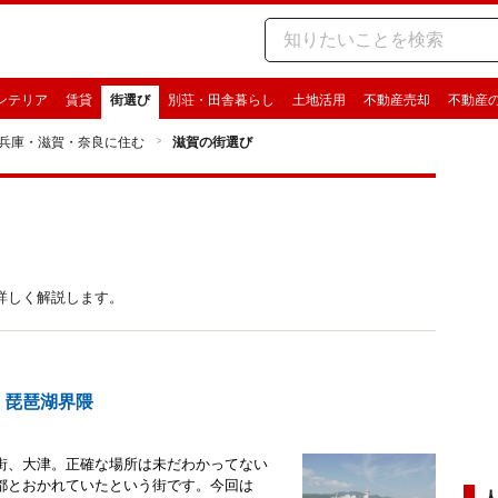
ンテリア
賃貸
街選び
別荘・田舎暮らし
土地活用
不動産売却
不動産
兵庫・滋賀・奈良に住む
滋賀の街選び
詳しく解説します。
、琵琶湖界隈
街、大津。正確な場所は未だわかってない
都とおかれていたという街です。今回は