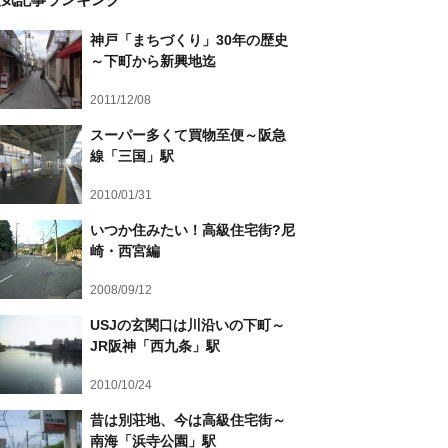
神戸「まちづくり」30年の歴史
～下町から新興地迄
2011/12/08
スーパー多くて買物至便～阪急
線「三国」駅
2010/01/31
いつか住みたい！高級住宅街?尼
崎・西宮編
2008/09/12
USJの玄関口は川沿いの下町～
JR阪神「西九条」駅
2010/10/24
昔は別荘地、今は高級住宅街～
南海「浜寺公園」駅