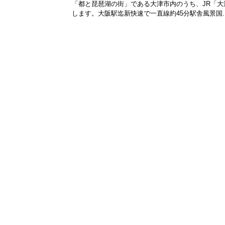
「都と琵琶湖の街」である大津市内のうち、JR「
します。大阪駅迄新快速で一直線約45分駅舎風景国..