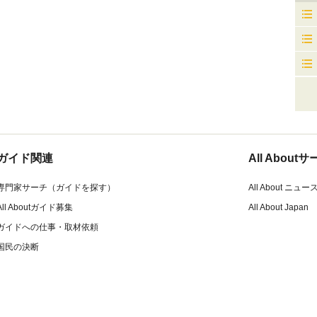
ガイド関連
All Abou
専門家サーチ（ガイドを探す）
All About ニュー
All Aboutガイド募集
All About Japan
ガイドへの仕事・取材依頼
国民の決断