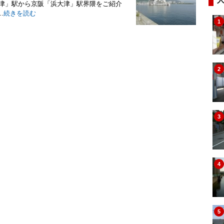
大津」駅から京阪「浜大津」駅界隈をご紹介
.
続きを読む
1
2
3
4
5