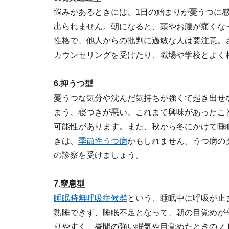
悩みがあるときには、1日の始まりが憂うつに
出られません。朝になると、頭やお腹が痛くな
性格で、他人からの批判に過敏な人は要注意。
カウンセリングを受けたり、職場や学校とよく
6.抑うつ型
憂うつな気分や沈んだ気持ちが強くて起き出せ
まう、寝つきが悪い、これまで興味があったこ
可能性があります。また、秋から冬にかけて睡
きは、
季節性うつ病
かもしれません。うつ病の
の診察を受けましょう。
7.窒息型
睡眠時無呼吸症候群
という、睡眠中に呼吸が止
熟睡できず、睡眠不足となって、朝の目覚めが
りやすく、昼間の強い眠気や目覚めたときのノ