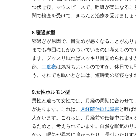
つ伏せ寝、マウスピースで、呼吸が楽になるこ
関で検査を受けて、きちんと治療を受けましょ
8.寝過ぎ型
寝過ぎが原因で、目覚めが悪くなることがあり
までも布団にしがみついているのは考えもので
ます。グッスリ眠ればスッキリ目覚められます
然。
二度寝
は気持ちよいものですが、休日でも
う。それでも眠いときには、短時間の昼寝をす
9.女性ホルモン型
男性と違って女性では、月経の周期に合わせて
があります。これは、
月経随伴睡眠障害
と呼ば
人がいます。これらは、月経前や妊娠中に増え
るためと、考えられています。自然な眠気のリ
から、眠気が異常に強かったり、長引いたりす