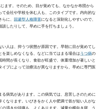
感じます。そのため、目が覚めても、なかなか布団から
って会社や学校を休む人も、このタイプです。内向的な
さらに、
回避型人格障害
になると深刻化しやすいので、
相談したりして、早めに手を打ちましょう。
ない人は、抑うつ状態が原因です。早朝に目が覚めてし
とを楽しめなくなる、などに当てはまる場合は
うつ病
の
眠時間が長くなり、食欲が旺盛で、体重増加が著しいと
タイプによって治療法が異なりますから、早めに専門医
まる病気があります。この病気では、息苦しさのために
辛くなります。いびきをかく人や肥満で首が短い人がな
ドの渇きや頭痛も、よくあります。減量や横向き寝、う