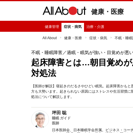
健康・医療
健康管理
症状・病気
治療・介護
All About
健康・医療
症状・病気
不眠・睡眠
不眠・睡眠障害
／過眠・眠気が強い・目覚めが悪
起床障害とは…朝目覚めが
対処法
【医師が解説】寝起きのだるさやひどい眠気。起床障害かもと
方も大勢います。起きられない原因にはストレスや生活習慣に
処法について解説します。
坪田 聡
睡眠 ガイド
医師
日本医師会、日本睡眠学会所属。ビジネス・コー