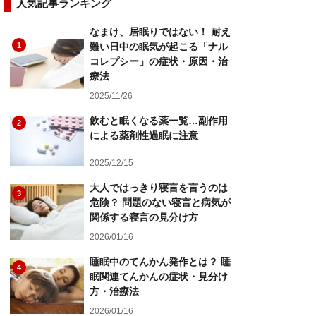
人気記事ランキング
なまけ、居眠りではない！ 耐え
1
難い日中の眠気が起こる「ナル
コレプシー」の症状・原因・治
療法
2025/11/26
飲むと眠くなる薬一覧…副作用
2
による薬剤性過眠に注意
2025/12/15
大人ではっきり寝言を言うのは
3
危険？ 問題のない寝言と病気が
関係する寝言の見分け方
2026/01/16
睡眠中のてんかん発作とは？ 睡
4
眠関連てんかんの症状・見分け
方・治療法
2026/01/16