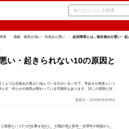
障害
過眠・眠気が強い・目覚めが悪い
起床障害とは…朝目覚めが悪い・起
い
悪い・起きられない10の原因と
思うような目覚めの悪さに悩んでいる方がいる一方で、早起きが得意という
限らず、何らかの病気が関わっている可能性もあります。10この原因と対
更新日：2020年09月08日
チと医師という2つの仕事を活かし、行動計画と医学・生理学の両面から、