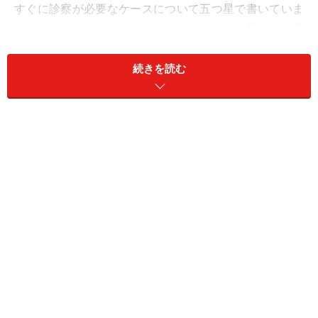
すぐに診察が必要なケースについて五つ星で書いていま
すので、ご参考にどうぞ！★が多いほど、病院での診察
が早い方が安心です。（★★★★★）
続きを読む
では、さっそく、診断してみましょう！