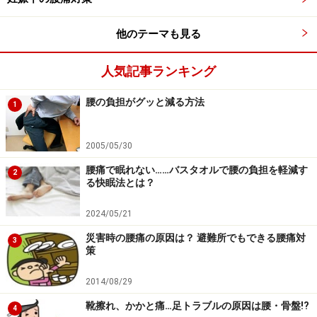
他のテーマも見る
人気記事ランキング
腰の負担がグッと減る方法
1
2005/05/30
腰痛で眠れない……バスタオルで腰の負担を軽減す
2
る快眠法とは？
2024/05/21
災害時の腰痛の原因は？ 避難所でもできる腰痛対
3
策
2014/08/29
靴擦れ、かかと痛…足トラブルの原因は腰・骨盤!?
4