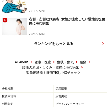
2011/07/20
右側・左側だけ腰痛…女性が注意したい慢性的な腰
5
痛に潜む病気
2024/06/03
ランキングをもっと見る
>
>
>
>
All About
健康・医療
症状・病気
腰痛
>
腰痛の原因・しくみ・腰痛に潜む病気
緊急度診断！腰痛YES／NOチェック
会社概要
採用情報
投資家情報
広告掲載
利用規約
プライバシーポリシー