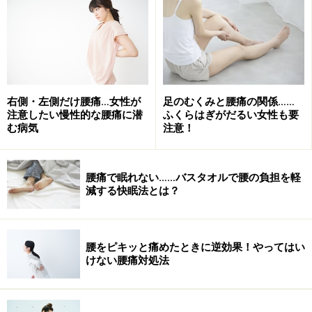
免責事項
次のページへ
1
/
15
右側・左側だけ腰痛…女性が
足のむくみと腰痛の関係……
注意したい慢性的な腰痛に潜
ふくらはぎがだるい女性も要
む病気
注意！
腰痛で眠れない……バスタオルで腰の負担を軽
減する快眠法とは？
腰をピキッと痛めたときに逆効果！やってはい
けない腰痛対処法