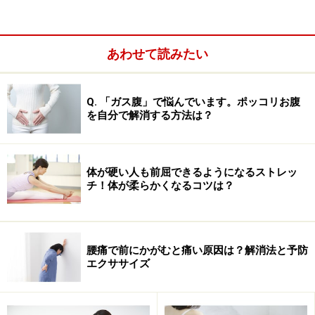
10日以上腰痛が続いている。
あわせて読みたい
Q. 「ガス腹」で悩んでいます。ポッコリお腹
を自分で解消する方法は？
体が硬い人も前屈できるようになるストレッ
■もう一度診断する
チ！体が柔らかくなるコツは？
※記事内容は執筆時点のものです。最新の内容をご確認くださ
い。
※当サイトにおける医師・医療従事者等による情報の提供は、診
腰痛で前にかがむと痛い原因は？解消法と予防
断・治療行為ではありません。診断・治療を必要とする方は、適
エクササイズ
切な医療機関での受診をおすすめいたします。記事内容は執筆者
個人の見解によるものであり、全ての方への有効性を保証するも
のではありません。当サイトで提供する情報に基づいて被ったい
かなる損害についても、当社、各ガイド、その他当社と契約した
情報提供者は一切の責任を負いかねます。