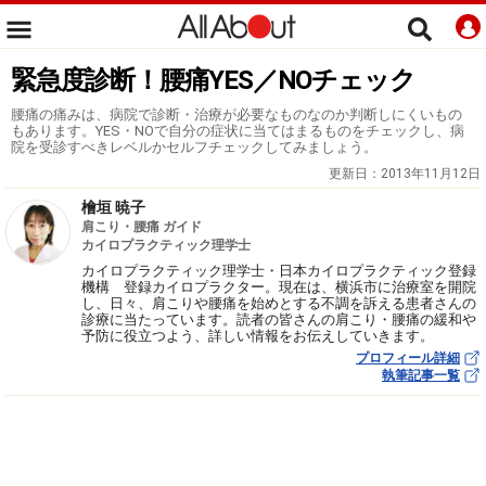
緊急度診断！腰痛YES／NOチェック
腰痛の痛みは、病院で診断・治療が必要なものなのか判断しにくいもの
もあります。YES・NOで自分の症状に当てはまるものをチェックし、病
院を受診すべきレベルかセルフチェックしてみましょう。
更新日：
2013年11月12日
檜垣 暁子
肩こり・腰痛 ガイド
カイロプラクティック理学士
カイロプラクティック理学士・日本カイロプラクティック登録
機構 登録カイロプラクター。現在は、横浜市に治療室を開院
し、日々、肩こりや腰痛を始めとする不調を訴える患者さんの
診療に当たっています。読者の皆さんの肩こり・腰痛の緩和や
予防に役立つよう、詳しい情報をお伝えしていきます。
プロフィール詳細
執筆記事一覧