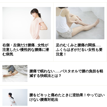
私たちの体内では、血管の内外で水分の移動が行われ、
正常な状態ではその水分量は一定に保たれるような仕組
みになっています。細胞への栄養や酸素は、体に張り巡
らされた毛細血管を通り運ばれ、不要になった老廃物は
右側・左側だけ腰痛…女性が
足のむくみと腰痛の関係……
注意したい慢性的な腰痛に潜
ふくらはぎがだるい女性も要
リンパで吸収されます。しかし何かの原因により、水分
む病気
注意！
移動がうまくいかなくなり血管外の皮下組織に水分が溜
まってしまうことがあります。これが、「むくみ」にな
るのです。
腰痛で眠れない……バスタオルで腰の負担を軽
減する快眠法とは？
腰をピキッと痛めたときに逆効果！やってはい
足のむくみの原因が、腎臓・心臓・甲状腺
けない腰痛対処法
の病気のことも