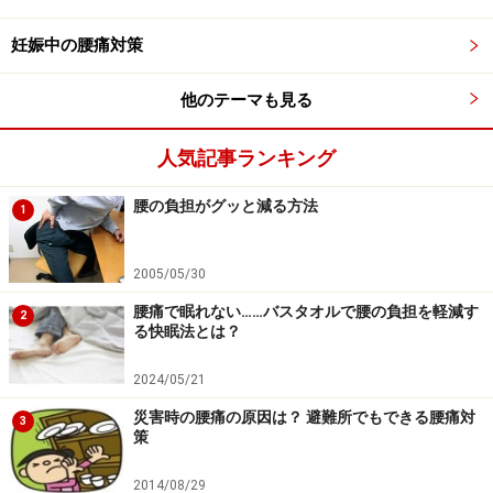
妊娠中の腰痛対策
他のテーマも見る
腰の働きに影響されやすいふくらはぎの筋
肉……むくみと腰痛の関係
人気記事ランキング
腰の負担がグッと減る方法
1
ふくらはぎの筋肉は、下肢の血液を心臓の方向へ戻すポンプ
2005/05/30
の役割があります
腰痛で眠れない……バスタオルで腰の負担を軽減す
2
る快眠法とは？
足を含めふくらはぎの働きは、とても重要です。全身に
酸素や栄養を送るために、血流は無くてはならないもの
2024/05/21
なのですが、足へ向かった血流は、体の下部である足か
災害時の腰痛の原因は？ 避難所でもできる腰痛対
3
ら心臓方向の上部へ戻らなくてはなりません。
策
2014/08/29