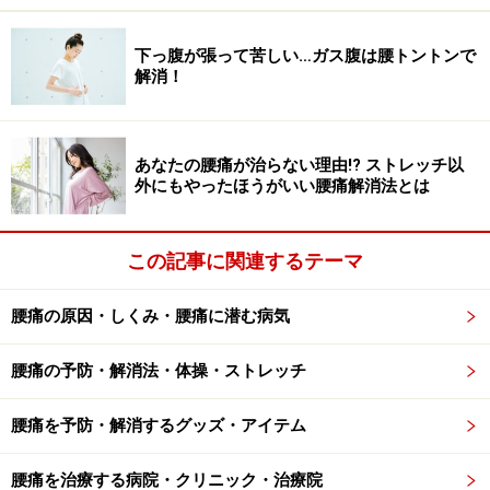
ふくらはぎを指で押すと戻らない、靴下の跡がなかなか
下っ腹が張って苦しい…ガス腹は腰トントンで
消えない場合は、むくみの可能性大です。デスクワーク
解消！
の人、立ち仕事の人は、夕方になると足がむくみ、お風
呂に入ってゆっくり温まったり、休息をとったりするこ
とで、軽減されていきます。
あなたの腰痛が治らない理由!? ストレッチ以
外にもやったほうがいい腰痛解消法とは
また、
大量の飲酒の翌朝に顔がむくむ
場合、女性では
生
理前のむくみ
など、一時的にむくみを感じるものの、早
この記事に関連するテーマ
期に解消されるケースもあり、この場合は特に心配はあ
りませんが、中には病気のシグナルのむくみもありま
腰痛の原因・しくみ・腰痛に潜む病気
す。
腰痛の予防・解消法・体操・ストレッチ
顔や下半身、足のむくみが、長引きひどい場合や他にも
症状がある場合は、腎臓や心臓、甲状腺の病気などが関
腰痛を予防・解消するグッズ・アイテム
連するかもしれませんので、病院での検査が必要になり
腰痛を治療する病院・クリニック・治療院
ます。