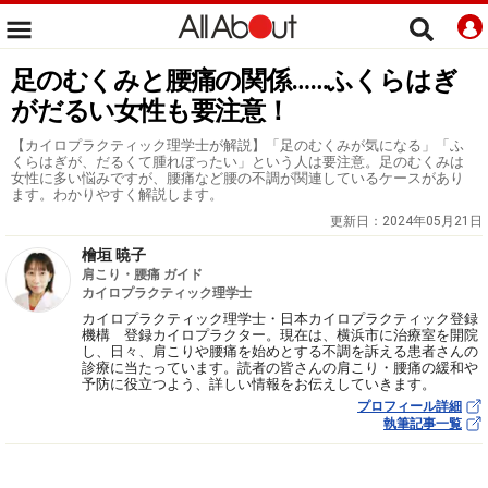
足のむくみと腰痛の関係……ふくらはぎ
がだるい女性も要注意！
【カイロプラクティック理学士が解説】「足のむくみが気になる」「ふ
くらはぎが、だるくて腫れぼったい」という人は要注意。足のむくみは
女性に多い悩みですが、腰痛など腰の不調が関連しているケースがあり
ます。わかりやすく解説します。
更新日：
2024年05月21日
檜垣 暁子
肩こり・腰痛 ガイド
カイロプラクティック理学士
カイロプラクティック理学士・日本カイロプラクティック登録
機構 登録カイロプラクター。現在は、横浜市に治療室を開院
し、日々、肩こりや腰痛を始めとする不調を訴える患者さんの
診療に当たっています。読者の皆さんの肩こり・腰痛の緩和や
予防に役立つよう、詳しい情報をお伝えしていきます。
プロフィール詳細
執筆記事一覧