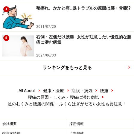
その時にポンプの役割をするのが、ふくらはぎの筋肉で
靴擦れ、かかと痛…足トラブルの原因は腰・骨盤!?
す。このふくらはぎの機能が衰えた時に、血管内外での
4
水分のやりとりが、うまくいかなくなることが多く、ふ
くらはぎのだるさや足のむくみが表れやすくなるので
2011/07/20
す。
右側・左側だけ腰痛…女性が注意したい慢性的な腰
5
痛に潜む病気
ふくらはぎの筋肉は、実は腰の働きにとても影響されや
2024/06/03
すいです。腰痛の人、または腰痛の前兆では、腰を支え
る筋肉の硬さに左右差が出るケースが多いです。それに
ランキングをもっと見る
伴い、骨盤の高さや股関節の位置の左右差が大きくなっ
たりと、腰を支える機能にアンバランスが生じます。こ
>
>
>
>
All About
健康・医療
症状・病気
腰痛
の時、重心のズレから、ふくらはぎの筋肉が、大きな負
>
腰痛の原因・しくみ・腰痛に潜む病気
担を強いられることになりかねません。詳しくは、「
血
足のむくみと腰痛の関係……ふくらはぎがだるい女性も要注意！
行不良の足に……むくみ解消エクササイズ
」をご覧下さ
い。
会社概要
採用情報
投資家情報
広告掲載