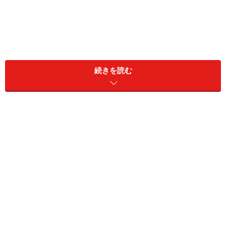
続きを読む
女性に多い「足のむくみ」はなぜ起こるの
か
今まで感じられなかったふくらはぎの張り感や靴のきつくな
る感覚が表れたら要注意！