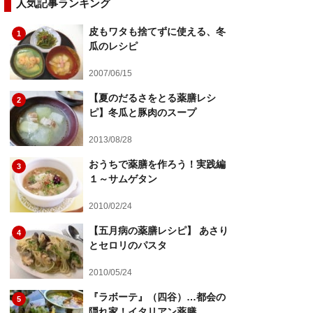
人気記事ランキング
皮もワタも捨てずに使える、冬
1
瓜のレシピ
2007/06/15
【夏のだるさをとる薬膳レシ
2
ピ】冬瓜と豚肉のスープ
2013/08/28
おうちで薬膳を作ろう！実践編
3
１～サムゲタン
2010/02/24
【五月病の薬膳レシピ】 あさり
4
とセロリのパスタ
2010/05/24
『ラボーテ』（四谷）…都会の
5
隠れ家！イタリアン薬膳