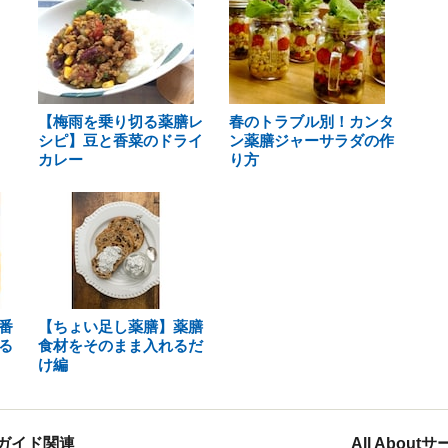
【梅雨を乗り切る薬膳レ
春のトラブル別！カンタ
シピ】豆と香菜のドライ
ン薬膳ジャーサラダの作
カレー
り方
番
【ちょい足し薬膳】薬膳
る
食材をそのまま入れるだ
け編
ガイド関連
All Abou