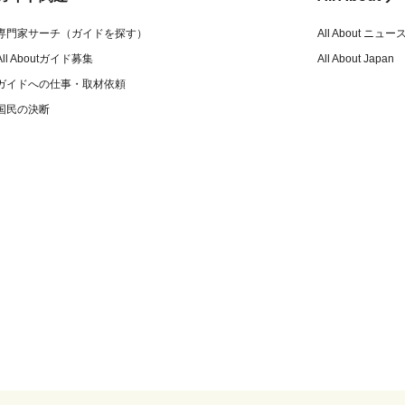
専門家サーチ（ガイドを探す）
All About ニュー
All Aboutガイド募集
All About Japan
ガイドへの仕事・取材依頼
国民の決断