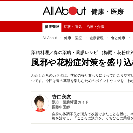
健康・医療
健康管理
症状・病気
治療・介護
All About
健康・医療
健康管理
食と健康
薬膳料理
／春の薬膳・薬膳レシピ （梅雨・花粉症
風邪や花粉症対策を盛り込
わたしたちのカラダは、季節の移り変わりによって起こりやす
つです。今回は春の薬膳を楽しむためのポイントやコツを、わ
杏仁 美友
漢方・薬膳料理 ガイド
国際中医師
自身の体調不良が漢方で改善できたことを機に、
格を活かし、「こころに漢方を、くちびるに薬膳
知恵を紹介していきます。