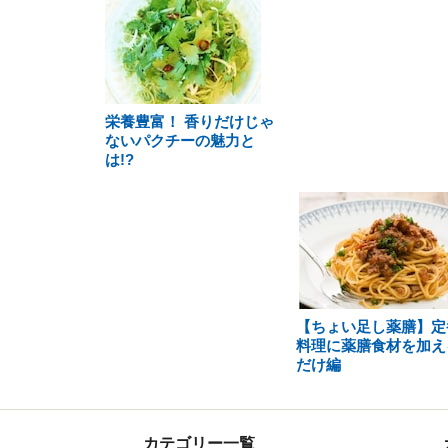
栄養豊富！ 香りだけじゃ
ないパクチーの魅力と
は!?
【ちょい足し薬膳】定
料理に薬膳食材を加え
だけ編
カテゴリー一覧