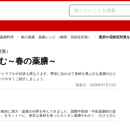
薬膳料理
春の薬膳・薬膳レシピ （梅雨・花粉症対策）
風邪や花粉症対策を
対策）
む～春の薬膳～
いトラブルや症状も異なります。季節に合わせて食材を選ぶのも薬膳のひと
かりやすくご紹介しましょう。
更新日：2009年07月13日
本格的に漢方・薬膳の分野を学んできました。国際中医師・中医薬膳師の資
を」をモットーに、身近な食材を使ったカンタン薬膳やわかりやすい漢方の
...続きを読む