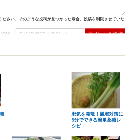
膳
邪気を発散！風邪対策に
5分でできる簡単薬膳レ
シピ