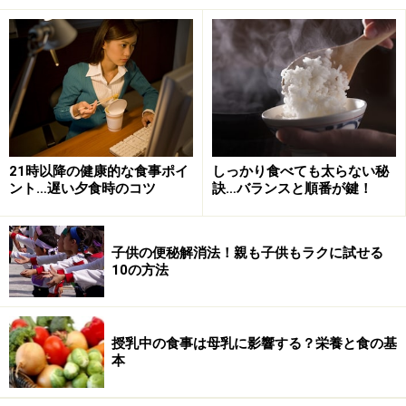
次のページでは、
紅花油、コーン油、大豆油、ごま油、
チアシード、オリーブオイル、アボカドオイルなど
につ
いて解説します。
21時以降の健康的な食事ポイ
しっかり食べても太らない秘
※記事内容は執筆時点のものです。最新の内容をご確認くださ
ント…遅い夕食時のコツ
訣…バランスと順番が鍵！
い。
※当サイトにおける医師・医療従事者等による情報の提供は、診
断・治療行為ではありません。診断・治療を必要とする方は、適
切な医療機関での受診をおすすめいたします。記事内容は執筆者
子供の便秘解消法！親も子供もラクに試せる
個人の見解によるものであり、全ての方への有効性を保証するも
10の方法
のではありません。当サイトで提供する情報に基づいて被ったい
かなる損害についても、当社、各ガイド、その他当社と契約した
情報提供者は一切の責任を負いかねます。
免責事項
授乳中の食事は母乳に影響する？栄養と食の基
本
次のページへ
1
/
2