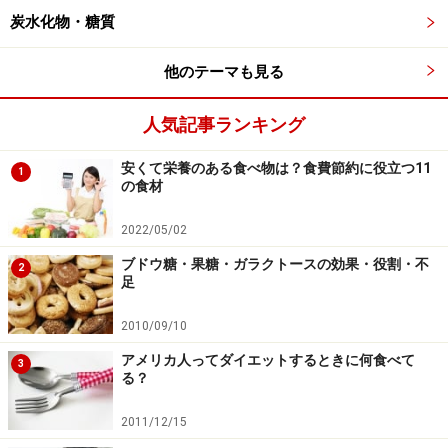
炭水化物・糖質
他のテーマも見る
人気記事ランキング
安くて栄養のある食べ物は？食費節約に役立つ11
1
の食材
2022/05/02
ブドウ糖・果糖・ガラクトースの効果・役割・不
2
足
2010/09/10
アメリカ人ってダイエットするときに何食べて
3
る？
2011/12/15