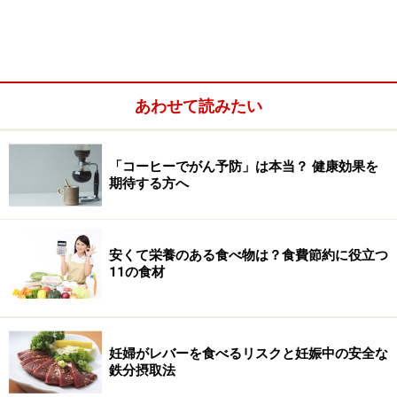
トランス脂肪酸は飽和脂肪酸よりも脂質異常症の原因に
なります。トランス脂肪酸は悪玉コレステロールを上げ
て善玉コレステロールを下げます。日常的にトランス脂
肪酸を多く摂りすぎている場合には、少ない場合と比較
あわせて読みたい
して心臓病のリスクを高めることが報告されています。
また、トランス脂肪酸は炎症を引き起こし、様々な疾病
を引き起こすと言われています。
こちらに
、日本国内に
「コーヒーでがん予防」は本当？ 健康効果を
期待する方へ
流通している食品のトランス脂肪酸含有量の平均値、最
大値、最小値や食品安全委員会や厚生労働省の見解など
が記載されています。
安くて栄養のある食べ物は？食費節約に役立つ
11の食材
【代表的な食品】水素添加によって作られたマーガリ
ン、ファットスプレッド、ショートニング、またこれら
を使った焼き菓子、ファストフードの揚げ物、レトルト
妊婦がレバーを食べるリスクと妊娠中の安全な
食品など
鉄分摂取法