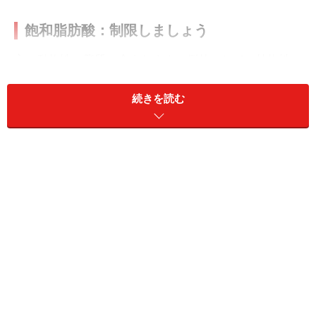
飽和脂肪酸：制限しましょう
主に動物性の脂質に含まれます。例外としては植物性の
ココナツ、ココナッツオイルが挙げられます。飽和脂肪
酸は、摂取しすぎると脂質異常症になります。肥満がな
続きを読む
く運動をする人では、食べ過ぎない程度に楽しんでも大
丈夫なようです。
【代表的な食品】クリーム、バターなどの乳製品、ラー
ド、霜降り肉、手羽先、ベーコン、ソーセージ、室温で
固体である脂すべて（マーガリンとショートニングを除
く）、ココナツ、ココナッツオイルなど
トランス脂肪酸：制限しましょう