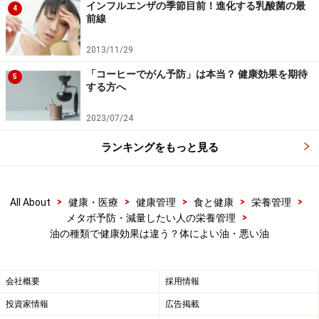
インフルエンザの季節目前！進化する乳酸菌の最
4
前線
2013/11/29
「コーヒーでがん予防」は本当？ 健康効果を期待
5
する方へ
2023/07/24
ランキングをもっと見る
>
>
>
>
>
All About
健康・医療
健康管理
食と健康
栄養管理
>
メタボ予防・減量したい人の栄養管理
油の種類で健康効果は違う？体によい油・悪い油
会社概要
採用情報
投資家情報
広告掲載