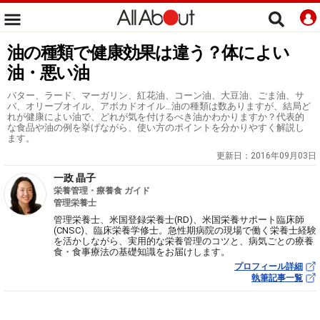
油の種類で健康効果は違う？体によい
油・悪い油
バター、ラード、マーガリン、紅花油、コーン油、大豆油、ごま油、サ
バ、オリーブオイル、アボカドオイル…油の種類は数ありますが、結局ど
れが健康によい油で、どれが気を付けるべき油かわかりますか？代表的
な食品や油の例を挙げながら、使い方のポイントを分かりやすく解説し
ます。
更新日：
2016年09月03日
一政 晶子
栄養管理・療養食 ガイド
管理栄養士
管理栄養士、米国登録栄養士(RD)、米国栄養サポート臨床師
(CNSC)、臨床栄養学修士。急性期病院の現場で働く栄養士経験
を活かしながら、実用的な栄養管理のコツと、病気ごとの療養
食・食事療法の基礎知識をお届けします。
プロフィール詳細
執筆記事一覧