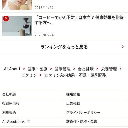
ほうれんそう（ゆで、お浸し約1人前、40g）
2013/11/29
180μgRE、10カロリー
「コーヒーでがん予防」は本当？ 健康効果を期待
5
にんじん（小1/2個、30g） 204μgRE、11カロリー
する方へ
かぼちゃ（煮物サイズ3切れ、130g） 90μgRE、78
2023/07/24
カロリー
ランキングをもっと見る
トマト （くし型4切れ、80g）36μgRE、15カロリ
ー
豚レバー（3切れ、45g）1260μgRE、166カロリー
>
>
>
>
>
All About
健康・医療
健康管理
食と健康
栄養管理
>
ビタミン
ビタミンAの効果・不足・過剰摂取
注）食品に含まれる各栄養素の目安量（お浸し1人前な
ど）はガイドの個人的な判断です。食品の重さに基づい
会社概要
採用情報
た栄養素の量は文部科学省の食品成分データベースを使
投資家情報
広告掲載
用して求めました。
利用規約
プライバシーポリシー
※記事内容は執筆時点のものです。最新の内容をご確認くださ
All Aboutについて
著作権・商標・免責
い。