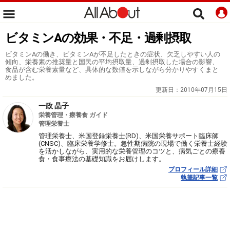
ビタミンAの効果・不足・過剰摂取
ビタミンAの働き、ビタミンAが不足したときの症状、欠乏しやすい人の
傾向、栄養素の推奨量と国民の平均摂取量、過剰摂取した場合の影響、
食品が含む栄養素量など、具体的な数値を示しながら分かりやすくまと
めました。
更新日：
2010年07月15日
一政 晶子
栄養管理・療養食 ガイド
管理栄養士
管理栄養士、米国登録栄養士(RD)、米国栄養サポート臨床師
(CNSC)、臨床栄養学修士。急性期病院の現場で働く栄養士経験
を活かしながら、実用的な栄養管理のコツと、病気ごとの療養
食・食事療法の基礎知識をお届けします。
プロフィール詳細
執筆記事一覧