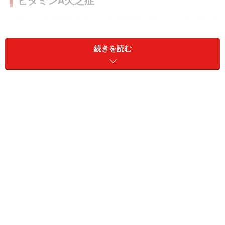
ビタミンA欠乏症
ビタミンAが不足すると、免疫低下、暗いところで目が
見えにくくなる夜盲症などを起こします。深刻なビタミ
続きを読む
ンA不足は先進国では少ないですが、開発途上国ではま
だ多く、世界的にはビタミンA不足が子供が失明する一
番の原因です。
ビタミンAの過剰摂取・妊娠中の注意
ビタミンAの慢性的な過剰摂取や深刻な弊害はあまりあ
りませんが、妊娠中はビタミンA過剰摂取により胎児奇
形の可能性があるので、注意する必要があります。ビタ
ミンAは特にレバーに多く含まれています。妊婦さんは
鉄不足になりやすく、その予防策として鉄が多く含まれ
るレバーをたくさん食べる人がいるようですが、実はレ