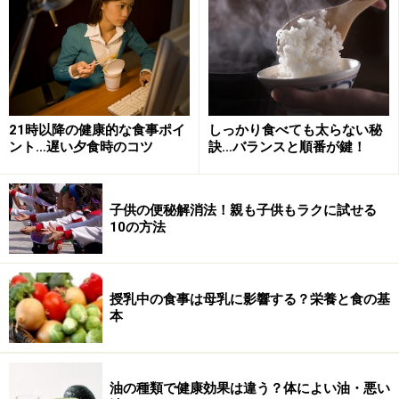
り、ビタミンAに変換するものは50種類ほどあります。
ビタミンAに変換することがよく知られているものがベ
ータカロチン。
ビタミンAはベータカロチンを多く含む色の濃い野菜か
ら積極的に摂取するのがよいでしょう。ベータカロチン
21時以降の健康的な食事ポイ
しっかり食べても太らない秘
ント…遅い夕食時のコツ
訣…バランスと順番が鍵！
は必要な分だけ体内でビタミンAに変換されます。よっ
てビタミンAが過剰になることはありません。食事によ
るベータカロチンの摂取自体も心配することはないので
子供の便秘解消法！親も子供もラクに試せる
妊婦さんにも安心です。ただし、一般的には安全だと考
10の方法
えられていますが、にんじんを一気に10本食べるとか、
かぼちゃを丸ごと1個食べるなどということは避けまし
授乳中の食事は母乳に影響する？栄養と食の基
ょう。カロテノイドはビタミンAに変換される役割以外
本
にも抗酸化作用によって細胞を守る働きがあると言われ
ています。適度な脂質を摂取することで効率よくビタミ
ンAに変換されます。
油の種類で健康効果は違う？体によい油・悪い