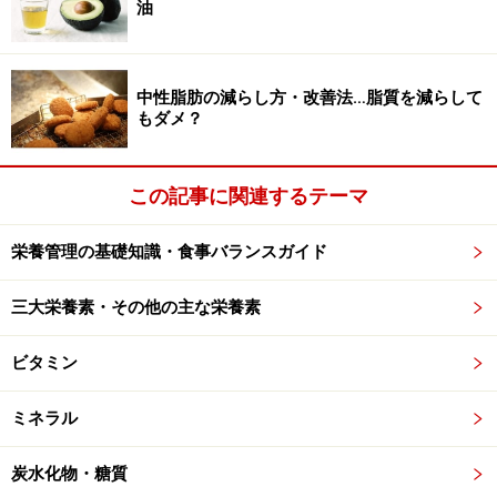
油
ビタミンAの推奨量・摂取量
中性脂肪の減らし方・改善法…脂質を減らして
ビタミンAの推奨量は女性（30から69歳の場合）は
もダメ？
700μgRE、男性は（18歳～69歳の場合）850μgREです。
平成18年の国民健康・栄養調査によると、女性は平均
この記事に関連するテーマ
572μgRE、男性では平均624μgRE摂取していると報告さ
れています。μgREとは、ビタミンA（レチノール）に換
栄養管理の基礎知識・食事バランスガイド
算された分量です。国民の平均摂取量は推奨量を下回っ
ています。
三大栄養素・その他の主な栄養素
ビタミン
ミネラル
炭水化物・糖質