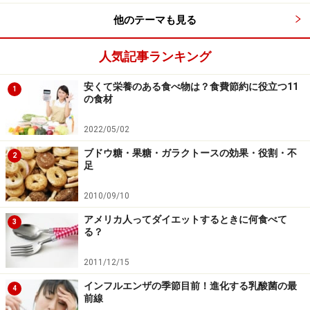
他のテーマも見る
人気記事ランキング
安くて栄養のある食べ物は？食費節約に役立つ11
1
の食材
ビタミンA、カロテノイドが不足する可能
2022/05/02
性がある人
ブドウ糖・果糖・ガラクトースの効果・役割・不
2
色の濃い野菜をあまり食べない人はビタミンAが不足す
足
る可能性があります。
2010/09/10
アメリカ人ってダイエットするときに何食べて
3
る？
ビタミンAを多く含む食品
2011/12/15
レバー、卵、色の濃い野菜や果物。ビタミンA含有量の
インフルエンザの季節目前！進化する乳酸菌の最
例は以下の通り。
4
前線