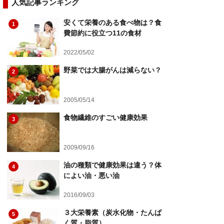
人気記事ランキング
安くて栄養のある食べ物は？食
1
費節約に役立つ11の食材
2022/05/02
野菜では大腸がんは減らない？
2
2005/05/14
食物繊維のすごい健康効果
3
2009/09/16
油の種類で健康効果は違う？体
4
によい油・悪い油
2016/09/03
３大栄養素（炭水化物・たんぱ
5
く質・脂質）