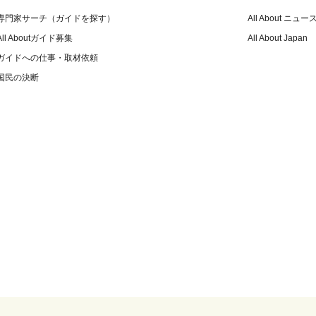
専門家サーチ（ガイドを探す）
All About ニュー
All Aboutガイド募集
All About Japan
ガイドへの仕事・取材依頼
国民の決断