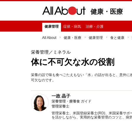
健康・医療
健康管理
症状・病気
治療・介護
All About
健康・医療
健康管理
食と健康
栄養管理
／ミネラル
体に不可欠な水の役割
栄養の話で味も食べごたえもない「水」の話が出ると、意外に
可欠なのです。
一政 晶子
栄養管理・療養食 ガイド
管理栄養士
管理栄養士、米国登録栄養士(RD)、米国栄養サポ
を活かしながら、実用的な栄養管理のコツと、病