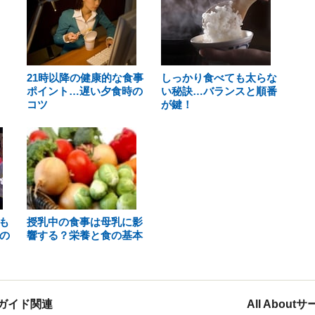
21時以降の健康的な食事
しっかり食べても太らな
ポイント…遅い夕食時の
い秘訣…バランスと順番
コツ
が鍵！
も
授乳中の食事は母乳に影
の
響する？栄養と食の基本
ガイド関連
All Abou