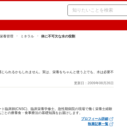
栄養管理
ミネラル
体に不可欠な水の役割
感じられるかもしれません。実は、栄養をちゃんと使う上でも、水は必要不
更新日：2009年08月26日
ート臨床師(CNSC)、臨床栄養学修士。急性期病院の現場で働く栄養士経験
気ごとの療養食・食事療法の基礎知識をお届けします。
プロフィール詳細
執筆記事一覧