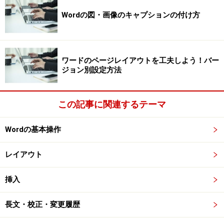
文章量の多い文書や1行が長い文書は、段組みを設
Wordの図・画像のキャプションの付け方
定すると読みやすくなる場合があります。本記事で
は、Wordで段組みを設定する基本的な操作を紹介し
ます。
ワードのページレイアウトを工夫しよう！バー
ジョン別設定方法
透かし文字を入れる
(2003/2007)
、
（2010/2013/2016）
この記事に関連するテーマ
各ページの背後に「機密」「Confidential」などの薄
い文字が入っている文書を見たことがあると思いま
Wordの基本操作
す。この文字を「透かし文字」と呼びます。本記事
レイアウト
では、この「透かし文字」の作り方を紹介します。
挿入
ページ罫線で文書を華やかに(2003/2007)
「ページ罫線」を使うと、ページ全体を色つきの線
長文・校正・変更履歴
やおしゃれな飾り罫線で囲むことができます。ポス