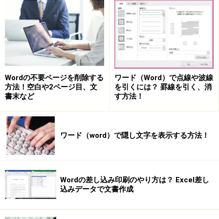
Word 2016では、［レイアウト］タブの［ページ設定］で設
定します。右下のボタンをクリックして［ページ設定］ダイ
アログボックスも表示できます
Wordの不要ページを削除する
ワード（Word）で点線や波線
方法！空白や2ページ目、文
を引くには？ 罫線を引く、消
書末など
す方法！
【関連記事】
ページのスタイルを設定しよう
ワード（word）で隠し文字を表示する方法！
Wordの「スタイル」は、とても重要な概念です。本
記事では、その中でも文書全体のスタイルを決める
上でとても重要な「ページのスタイル」について詳
Wordの差し込み印刷のやり方は？ Excel差し
しく解説します。
込みデータで文書作成
ワードの文書を段組みにしよう