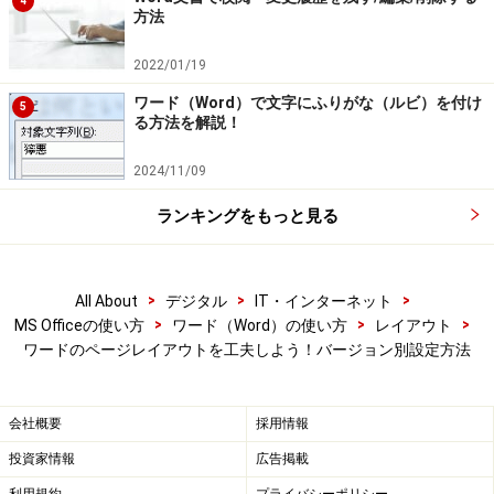
4
方法
法が異なる可能性があります。
2022/01/19
【編集部おすすめの購入サイト】
ワード（Word）で文字にふりがな（ルビ）を付け
5
る方法を解説！
Amazonで Word 関連の商品をチェック！
2024/11/09
楽天市場で Word 関連の商品をチェック！
ランキングをもっと見る
>
>
>
All About
デジタル
IT・インターネット
>
>
>
MS Officeの使い方
ワード（Word）の使い方
レイアウト
ワードのページレイアウトを工夫しよう！バージョン別設定方法
会社概要
採用情報
投資家情報
広告掲載