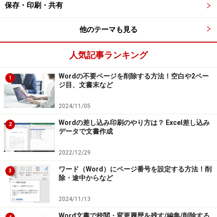
ターやチラシなどを作るとき、重宝します。
保存・印刷・共有
他のテーマも見る
余白を設定する(2007/2003)
余白は文書全体のレイアウトを決定する重要な要素
人気記事ランキング
です。通常は初期設定のままが多いと思いますが、
作成する文書によっては、柔軟に変更する必要があ
Wordの不要ページを削除する方法！空白や2ペー
1
ジ目、文書末など
ります。本記事では、Word 2007とWord 2003で余
白を設定する基本操作を紹介します。
2024/11/05
Wordの差し込み印刷のやり方は？ Excel差し込み
2
ワード本文のフォント・サイズを変更する
データで文書作成
2022/12/29
ワード（Word）にページ番号を設定する方法！削
ワードの絵と文字を上下中央で揃える(2003/2007)
3
除・途中からなど
※記事内容は執筆時点のものです。最新の内容をご確認くださ
2024/11/13
い。
Word文書で校閲・変更履歴を残す/編集/削除する
※OSやアプリ、ソフトのバージョンによっては画面表示、操作方