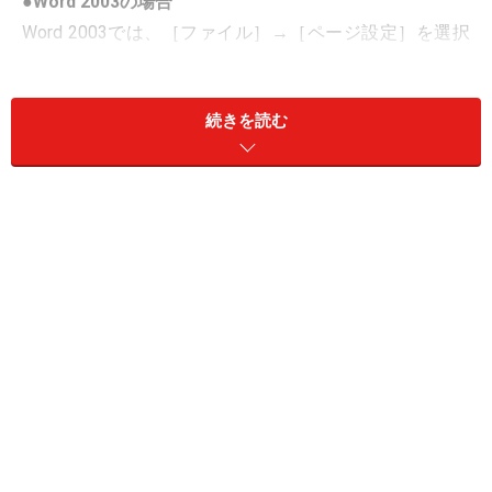
●Word 2003の場合
Word 2003では、［ファイル］→［ページ設定］を選択
して［ページ設定］ダイアログボックスを開いてページ
を設定します。
続きを読む
Word 2003の［ページ設定］ダイアログボックス
●Word 2007/2010/2013の場合
Word 2007/2010/2013では、［ページレイアウト］タブ
の［ページ設定］グループに、ページ設定を変更するボ
タンが集められています。また、［ページ設定］グルー
プの右下にあるボタンをクリックして、［ページ設定］
ダイアログボックスを開くこともできます。