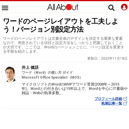
ワードのページレイアウトを工夫しよ
う！バージョン別設定方法
ワードのページレイアウトは文書全体のデザインを決定する重要な要素
なので、用意されている項目と設定方法をしっかりと把握しておくこと
が大切です。ここでは、Wordのバージョンごとに、ページ設定を変更す
る手順を紹介します。
更新日：
2022年11月18日
井上 健語
ワード（Word）の使い方 ガイド
Microsoft Office Specialist（MOS）
マイクロソフトのWordのMVPアワード受賞(2008年～2015
年)。Wordとの付き合いは15年以上で、Wordを中心にIT書籍や
雑誌・Webの執筆多数。
プロフィール詳細
執筆記事一覧