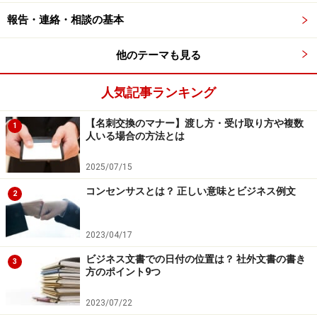
ます。
報告・連絡・相談の基本
1.時間や約束を守る
他のテーマも見る
相手が上司の場合はもちろん、たとえ相手が気心の知れ
た同期入社の同僚や学校の後輩にあたる部下であったと
人気記事ランキング
しても、時間や約束を守るのはビジネスマナーの基本で
す。
【名刺交換のマナー】渡し方・受け取り方や複数
1
人いる場合の方法とは
2.相手の意見をちゃんと聞く
2025/07/15
相手が同僚や部下であっても同じです。相手の人格を尊
コンセンサスとは？ 正しい意味とビジネス例文
2
重し、意見をきちんと聞くようにしましょう。
2023/04/17
3.他人の悪口、噂話はしない
あなたが悪口を言っていたことが、上司や部下、同僚を
ビジネス文書での日付の位置は？ 社外文書の書き
3
方のポイント9つ
介して相手の耳に入らないとも限りません。口は災いの
もとです。
2023/07/22