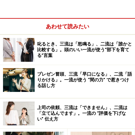
同僚との付き合い方、マナー
あわせて読みたい
叱るとき、三流は「怒鳴る」、二流は「誰かと
比較する」。頭のいい一流が使う“部下を育て
る”言葉
プレゼン冒頭、三流「早口になる」、二流「語
りかける」。一流が使う “間の力” で惹きつけ
る話し方
上司の依頼、三流は「できません」、二流は
上司との付き合い方のマナー……上司への挨
「立て込んでます」。一流の “評価を下げな
い” 伝え方
拶は必ず敬語で