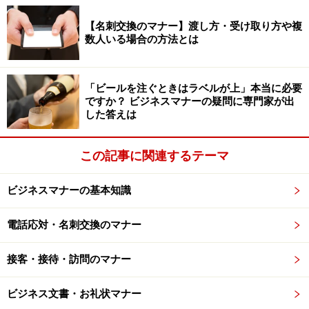
尾を省略しても失礼ではありません。親しみを込めて気
【名刺交換のマナー】渡し方・受け取り方や複
さくに声をかければ、相手もあなたに親しみを感じるこ
数人いる場合の方法とは
とでしょう。ただし、慣れてくると乱れがちになるの
で、節度のある言葉づかいを心がけてください。なお、
「ご苦労様です」「ご苦労様でした」は大名言葉とも呼
「ビールを注ぐときはラベルが上」本当に必要
ですか？ ビジネスマナーの疑問に専門家が出
ばれ、目下へのいたわりの言葉なので上司と同僚には使
した答えは
わないように。
この記事に関連するテーマ
上司や同僚、部下との付き合い方の心構え
ビジネスマナーの基本知識
上司、部下、同僚との付き合いで、共通する心構えがあ
電話応対・名刺交換のマナー
ります。それは「節度のある付き合い」を心がけること
です。「親しき仲にも礼儀あり」ということわざがある
接客・接待・訪問のマナー
ように、常にマナーを忘れず、緊張感のある関係を保つ
ようにしましょう。節度のある付き合いの要点をまとめ
ビジネス文書・お礼状マナー