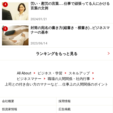
労い・慰労の言葉……仕事で頑張ってる人にかける
4
4.プライベートなことを詮索しない
言葉の文例
恋人の有無や貯蓄高、信仰している宗教などプライベー
2024/01/21
トなことをしつこく尋ねるのはタブー。また、男性社員
封筒の宛名の書き方(縦書き・横書き)…ビジネスマ
が女性社員に体重や洋服のサイズを聞くことは、セクシ
5
ナーの基本
ャルハラスメントにあたるので気を付けて下さい。
2023/06/14
5.強引にお酒やカラオケに誘わない
ランキングをもっと見る
上司に誘われると部下は無下に断れないので、本心を偽
って付き合いを続けた挙句、精神的に追いつめられてし
まうことがあります。パワーハラスメントに発展しかね
>
>
>
All About
ビジネス・学習
スキルアップ
ないので注意してください。
>
>
ビジネスマナー
職場の人間関係・社内行事
上司との付き合い方のマナーなど……仕事上の人間関係のポイント
6.金銭の貸し借りはしない
金銭の貸し借りはトラブルのもと。もし緊急事態が起こ
会社概要
採用情報
って、やむを得ずお金を借りてしまう場合は、できるだ
投資家情報
広告掲載