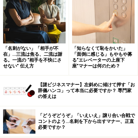
部下から「ご苦労様」と声をかけられる上司の心痛はいか
に。「お疲れ様です」と常に正しい敬語を心掛けましょう
オフィスではもちろんのこと、社外であっても、上司、
部下、同僚にかかわらず、自分から進んで挨拶してくだ
さい。好き嫌いや親しさの程度で挨拶の対象を選ぶこと
「名刺がない」「相手が不
「知らなくて恥をかいた」
在」…三流は焦る、二流は謝
「面倒に感じる」もやもや募
はタブー。声をかけられなかった相手が「私は無視され
る。一流の “相手を不快にさ
る“エレベーターの上座下
ている」と感じる可能性があるからです。人間は相手か
せない” 伝え方
座”マナーは何のため？
ら無視されていると感じると、それに反発するように相
手のことを嫌いに思う心理が働きます。つまり、挨拶を
【謎ビジネスマナー】左斜めに傾けて押す「お
辞儀ハンコ」って本当に必要ですか？ 専門家
しなかっただけで相手から嫌われてしまう可能性がある
の答えは
のです。
「どうぞどうぞ」「いえいえ」譲り合い合戦で
上司への挨拶は「おはようございます」「お疲れ様でし
コントのよう…名刺を下から出すマナー、正直
た」「お先に失礼致します」など必ず敬語を使ってくだ
必要ですか？
さい。同僚と部下には「おはよう」「お疲れさま」と語