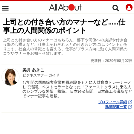
上司との付き合い方のマナーなど……仕
事上の人間関係のポイント
上司との付き合い方のマナーはもちろん、部下や同僚への挨拶や付き合
う際の心構えなど、仕事上それぞれ人との付き合い方にはポイントがあ
ります。社会人の常識とも言える、仕事がプラス方向に動く人間関係の
コツやマナーをお知らせ致します。
更新日：
2020年08月02日
美月 あきこ
ビジネスマナー ガイド
17年間の国際線客室業務員経験をもとに人財育成トレーナーと
して活躍。ベストセラーとなった「ファーストクラスに乗る人
のシンプルな習慣」執筆。 日本経済新聞、日本商工会議所など
でマナー記事を連載。
プロフィール詳細
執筆記事一覧