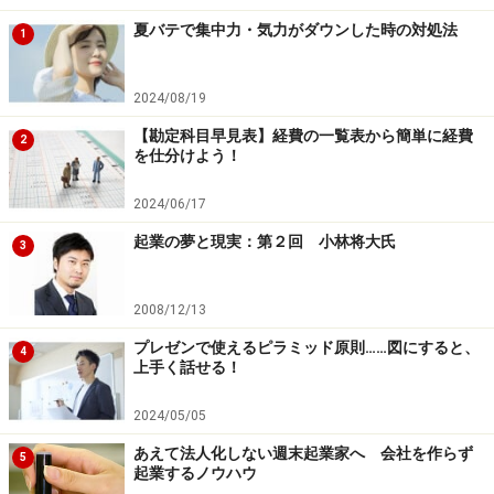
夏バテで集中力・気力がダウンした時の対処法
1
2024/08/19
【勘定科目早見表】経費の一覧表から簡単に経費
2
を仕分けよう！
2024/06/17
起業の夢と現実：第２回 小林将大氏
3
2008/12/13
プレゼンで使えるピラミッド原則……図にすると、
4
上手く話せる！
2024/05/05
あえて法人化しない週末起業家へ 会社を作らず
5
起業するノウハウ