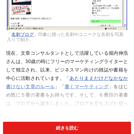
「
名刺ブログ
」印象に残った名刺やユニークな名刺を写真
入りで紹介。
現在、文章コンサルタントとして活躍している堀内伸浩
さんは、30歳の時にフリーのマーケティングライターと
して独立され、以来、ビジネスマン向けの雑誌や書籍を
中心に活動されています。「
あたりまえだけどなかなか
書けない文章のルール
」「
書くマーケティング
」をはじ
め既に５冊の著書をお持ちです。そして、６冊目の著書
は、ブログから誕生しました。ブログを立ち上げた切っ
掛けから、本の出版が決まるまでのプロセスをお伺いし
ました。
続きを読む