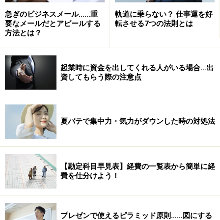
た。
急ぎのビジネスメール……重
軌道に乗らない？ 仕事運を好
２．「名刺ブログ」と、タイトルに（キーワードを）ス
要なメールだとアピールする
転させる7つの法則とは
方法とは？
トレートに入れた。
３．専門家らしく見えるように、紹介するだけでなく自
分の意見を書いた。
起業時に資金を出してくれる人がいる場合…出
４．専門性を高めるために、アフィリエイト等の広告を
資してもらう際の注意点
一切掲載しなかった。
５．自己満足ではなく、読者の役に立つ情報の提供を心
がけた。
夏バテで集中力・気力がダウンした時の対処法
６．ブログのクオリティを維持するために、掲載内容を
厳選した。
【勘定科目早見表】経費の一覧表から簡単に経
堀内さんのブログ活用法もさることながら、名刺の活用
費を仕分けよう！
法も、フリーランスにとっては見逃せません。
ここで、堀内さんは、既に出版の実績を持っているか
プレゼンで使えるピラミッド原則……図にする