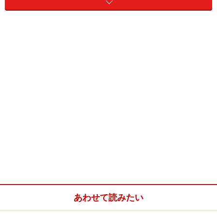
「もともと私は、引っ込み思案な性格のため、セミナー
等に参加しても、自分から声をかけて名刺交換するのが
苦手でした。その後の会話がなかなか続かなかったから
です。そこで、名刺交換した相手からいろいろ質問して
もらえるような名刺にしたらと考え、作り直してみまし
た。例えば、目立つところへキャッチフレーズを入れた
り、ユニークな肩書きを付けたりしたわけです。そうし
たら、“これってどういうことですか？”と聞かれるよう
になり、それまでより少し名刺交換が楽になりまし
た。」堀内さんは、こうして名刺に興味を持つようにな
り、「
名刺ブログ
」を立ち上げました。「名刺ブログ」
を開設してからは、「みんなどんな名刺を使っているの
だろう？」「名刺ブログで紹介できるユニークな名刺は
ないかなぁ？」と益々名刺交換が楽しくなっていったそ
うです。
あわせて読みたい