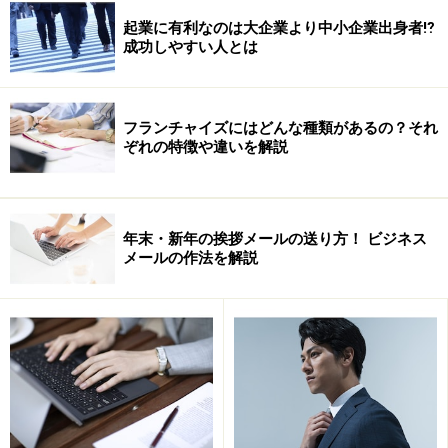
起業に有利なのは大企業より中小企業出身者⁉
成功しやすい人とは
ブログから誕生した「
ビジネスが加速する!すごい名刺
」で
す。発売と同時に大反響。
“これはスゴイ！”と思った名刺しか掲載しないため、記
フランチャイズにはどんな種類があるの？それ
ぞれの特徴や違いを解説
事の掲載は不定期。しかし、その反響は、立ち上げから
約８ヶ月後にやってきました。ビジネス誌からの取材依
頼です。そして、その２ヶ月後には、出版依頼のメール
が堀内さんの元に届きました。勿論、ビジネス書をこれ
年末・新年の挨拶メールの送り方！ ビジネス
メールの作法を解説
までに執筆してきた堀内さんは、ブログ立ち上げ当初か
ら、本にできたらということを考えて、次のようなこと
に留意していたそうです。
■堀内伸浩さんのブログ・コンテンツへのこだわり
１．日記やごちゃ混ぜブログでなく、名刺だけに特化し