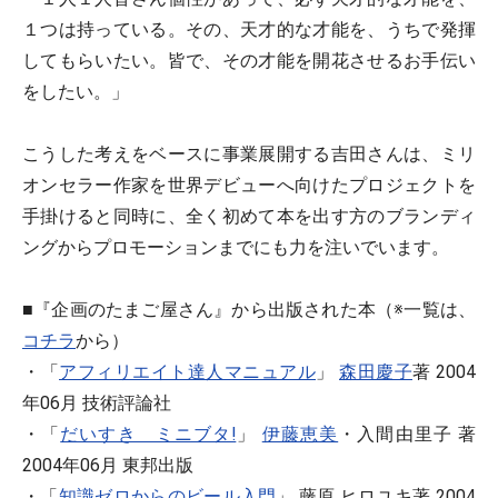
１つは持っている。その、天才的な才能を、うちで発揮
してもらいたい。皆で、その才能を開花させるお手伝い
をしたい。」
こうした考えをベースに事業展開する吉田さんは、ミリ
オンセラー作家を世界デビューへ向けたプロジェクトを
手掛けると同時に、全く初めて本を出す方のブランディ
ングからプロモーションまでにも力を注いでいます。
■『企画のたまご屋さん』から出版された本
（※一覧は、
コチラ
から）
・「
アフィリエイト達人マニュアル
」
森田慶子
著 2004
年06月 技術評論社
・「
だいすき ミニブタ!
」
伊藤恵美
・入間由里子 著
2004年06月 東邦出版
・「
知識ゼロからのビール入門
」 藤原 ヒロユキ著 2004