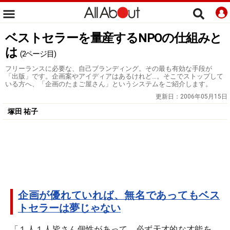
ベストセラーを量産するNPOの仕組みと
は
(2ページ目)
フリーランスに必要な、自己ブランディング。その最も有効な手段が
「出版」です。企画案やアイディアはあるけれど…。そこでストップして
いる方へ、「企画のたまご屋さん」というシステムをご紹介します。
更新日：
2006年05月15日
塚田 祐子
企画が優れていれば、無名であってもベス
トセラーは夢じゃない
「１人１人皆さん個性があって、必ず天才的な才能を、