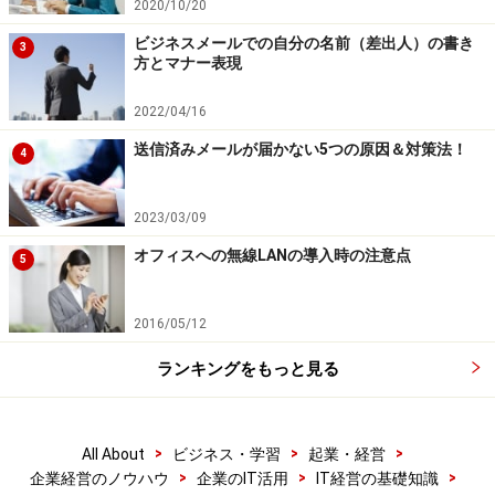
2020/10/20
ビジネスメールでの自分の名前（差出人）の書き
3
方とマナー表現
2022/04/16
送信済みメールが届かない5つの原因＆対策法！
4
2023/03/09
オフィスへの無線LANの導入時の注意点
5
2016/05/12
ランキングをもっと見る
>
>
>
All About
ビジネス・学習
起業・経営
>
>
>
企業経営のノウハウ
企業のIT活用
IT経営の基礎知識