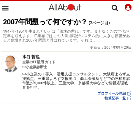
2007年問題って何ですか？
(3ページ目)
1947年-1951年生まれといえば「団塊の世代」です。まもなくこの世代が
定年を迎えます。IT業界ではこの大量退職がシステム的に大きな影響があ
ると危惧され2007年問題と呼ばれています。それは．．．
更新日：
2004年09月20日
水谷 哲也
企業のIT活用 ガイド
中小企業診断士
中小企業のIT導入・活用支援コンサルタント。大阪府よろず支
援拠点、三重県よろず支援拠点、商工会議所などでの累積相談
件数が5,000件以上。三重大学、京都橘大学などで情報処理教
育を担当。
プロフィール詳細
執筆記事一覧