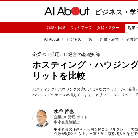
ビジネス・学
就職・転職
スキルアップ
資格・スクール
起業
All About
ビジネス・学習
起業・経営
企業経
企業のIT活用
／IT経営の基礎知識
ホスティング・ハウジング
リットを比較
ホスティングとハウジングの違いとは何なのでしょうか。企業
ハウジングのケースが増えています。メリット・デメリット、I
水谷 哲也
企業のIT活用 ガイド
中小企業診断士
中小企業のIT導入・活用支援コンサルタント。大
件数が5,000件以上。三重大学、京都橘大学など