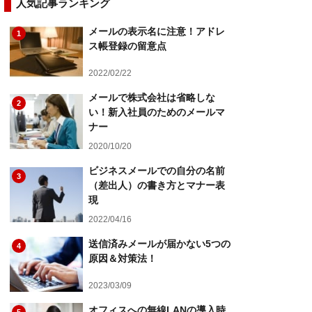
人気記事ランキング
メールの表示名に注意！アドレ
1
ス帳登録の留意点
2022/02/22
メールで株式会社は省略しな
2
い！新入社員のためのメールマ
ナー
2020/10/20
ビジネスメールでの自分の名前
3
（差出人）の書き方とマナー表
現
2022/04/16
送信済みメールが届かない5つの
4
原因＆対策法！
2023/03/09
オフィスへの無線LANの導入時