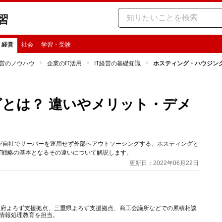
習
・経営
社会
学習・受験
営のノウハウ
企業のIT活用
IT経営の基礎知識
ホスティング・ハウジン
とは？ 違いやメリット・デメ
が自社でサーバーを運用せず外部へアウトソーシングする、ホスティングと
T戦略の基本となるその違いについて解説します。
更新日：2022年06月22日
阪府よろず支援拠点、三重県よろず支援拠点、商工会議所などでの累積相談
で情報処理教育を担当。