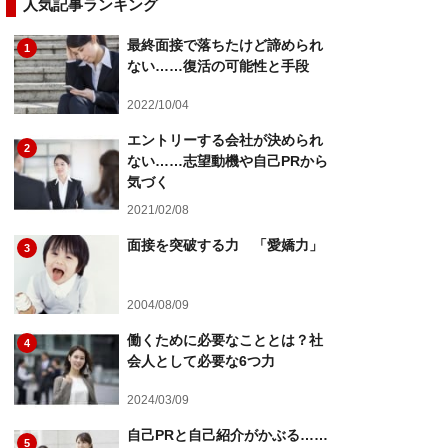
人気記事ランキング
最終面接で落ちたけど諦められ
1
ない……復活の可能性と手段
2022/10/04
エントリーする会社が決められ
2
ない……志望動機や自己PRから
気づく
2021/02/08
面接を突破する力 「愛嬌力」
3
2004/08/09
働くために必要なこととは？社
4
会人として必要な6つ力
2024/03/09
自己PRと自己紹介がかぶる……
5