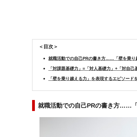
＜目次＞
就職活動での自己PRの書き方……「壁を乗り
「対課題基礎力」=「対人基礎力」+「対自己
「壁を乗り越える力」を表現するエピソード
就職活動での自己PRの書き方……